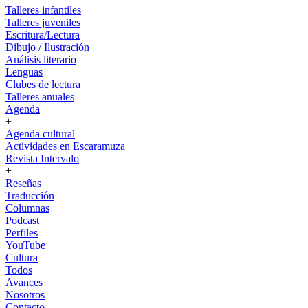
Talleres infantiles
Talleres juveniles
Escritura/Lectura
Dibujo / Ilustración
Análisis literario
Lenguas
Clubes de lectura
Talleres anuales
Agenda
+
Agenda cultural
Actividades en Escaramuza
Revista Intervalo
+
Reseñas
Traducción
Columnas
Podcast
Perfiles
YouTube
Cultura
Todos
Avances
Nosotros
Contacto