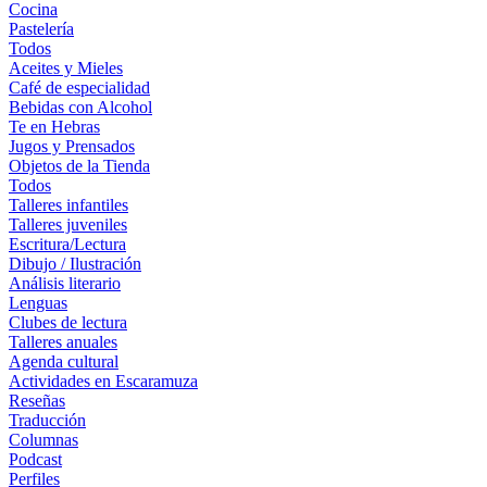
Cocina
Pastelería
Todos
Aceites y Mieles
Café de especialidad
Bebidas con Alcohol
Te en Hebras
Jugos y Prensados
Objetos de la Tienda
Todos
Talleres infantiles
Talleres juveniles
Escritura/Lectura
Dibujo / Ilustración
Análisis literario
Lenguas
Clubes de lectura
Talleres anuales
Agenda cultural
Actividades en Escaramuza
Reseñas
Traducción
Columnas
Podcast
Perfiles