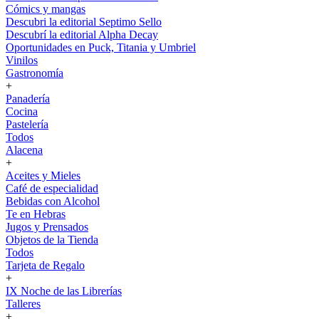
Cómics y mangas
Descubri la editorial Septimo Sello
Descubrí la editorial Alpha Decay
Oportunidades en Puck, Titania y Umbriel
Vinilos
Gastronomía
+
Panadería
Cocina
Pastelería
Todos
Alacena
+
Aceites y Mieles
Café de especialidad
Bebidas con Alcohol
Te en Hebras
Jugos y Prensados
Objetos de la Tienda
Todos
Tarjeta de Regalo
+
IX Noche de las Librerías
Talleres
+