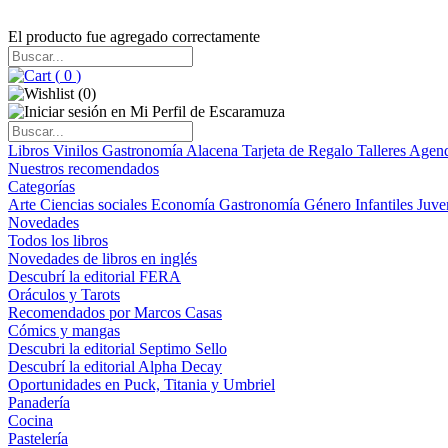
El producto fue agregado correctamente
(
0
)
(
0
)
Libros
Vinilos
Gastronomía
Alacena
Tarjeta de Regalo
Talleres
Agen
Nuestros recomendados
Categorías
Arte
Ciencias sociales
Economía
Gastronomía
Género
Infantiles
Juve
Novedades
Todos los libros
Novedades de libros en inglés
Descubrí la editorial FERA
Oráculos y Tarots
Recomendados por Marcos Casas
Cómics y mangas
Descubri la editorial Septimo Sello
Descubrí la editorial Alpha Decay
Oportunidades en Puck, Titania y Umbriel
Panadería
Cocina
Pastelería