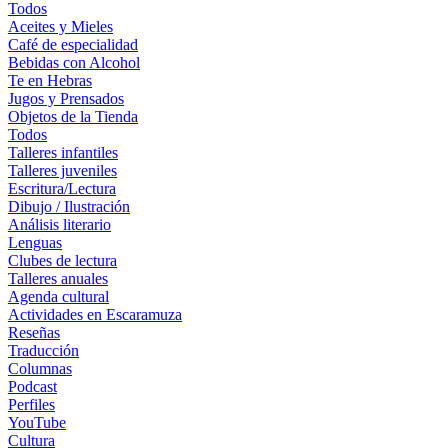
Todos
Aceites y Mieles
Café de especialidad
Bebidas con Alcohol
Te en Hebras
Jugos y Prensados
Objetos de la Tienda
Todos
Talleres infantiles
Talleres juveniles
Escritura/Lectura
Dibujo / Ilustración
Análisis literario
Lenguas
Clubes de lectura
Talleres anuales
Agenda cultural
Actividades en Escaramuza
Reseñas
Traducción
Columnas
Podcast
Perfiles
YouTube
Cultura