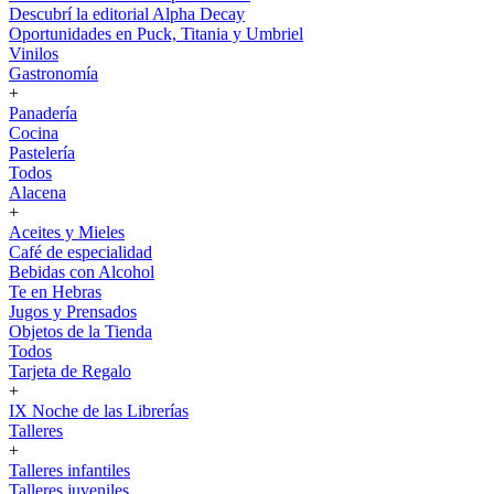
Descubrí la editorial Alpha Decay
Oportunidades en Puck, Titania y Umbriel
Vinilos
Gastronomía
+
Panadería
Cocina
Pastelería
Todos
Alacena
+
Aceites y Mieles
Café de especialidad
Bebidas con Alcohol
Te en Hebras
Jugos y Prensados
Objetos de la Tienda
Todos
Tarjeta de Regalo
+
IX Noche de las Librerías
Talleres
+
Talleres infantiles
Talleres juveniles