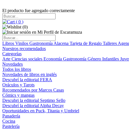
El producto fue agregado correctamente
(
0
)
(
0
)
Libros
Vinilos
Gastronomía
Alacena
Tarjeta de Regalo
Talleres
Agen
Nuestros recomendados
Categorías
Arte
Ciencias sociales
Economía
Gastronomía
Género
Infantiles
Juve
Novedades
Todos los libros
Novedades de libros en inglés
Descubrí la editorial FERA
Oráculos y Tarots
Recomendados por Marcos Casas
Cómics y mangas
Descubri la editorial Septimo Sello
Descubrí la editorial Alpha Decay
Oportunidades en Puck, Titania y Umbriel
Panadería
Cocina
Pastelería