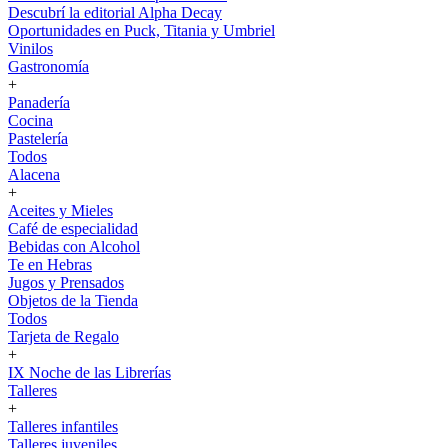
Descubrí la editorial Alpha Decay
Oportunidades en Puck, Titania y Umbriel
Vinilos
Gastronomía
+
Panadería
Cocina
Pastelería
Todos
Alacena
+
Aceites y Mieles
Café de especialidad
Bebidas con Alcohol
Te en Hebras
Jugos y Prensados
Objetos de la Tienda
Todos
Tarjeta de Regalo
+
IX Noche de las Librerías
Talleres
+
Talleres infantiles
Talleres juveniles