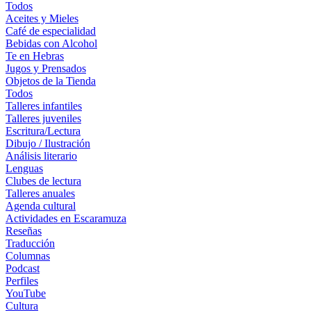
Todos
Aceites y Mieles
Café de especialidad
Bebidas con Alcohol
Te en Hebras
Jugos y Prensados
Objetos de la Tienda
Todos
Talleres infantiles
Talleres juveniles
Escritura/Lectura
Dibujo / Ilustración
Análisis literario
Lenguas
Clubes de lectura
Talleres anuales
Agenda cultural
Actividades en Escaramuza
Reseñas
Traducción
Columnas
Podcast
Perfiles
YouTube
Cultura