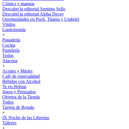
Cómics y mangas
Descubri la editorial Septimo Sello
Descubrí la editorial Alpha Decay
Oportunidades en Puck, Titania y Umbriel
Vinilos
Gastronomía
+
Panadería
Cocina
Pastelería
Todos
Alacena
+
Aceites y Mieles
Café de especialidad
Bebidas con Alcohol
Te en Hebras
Jugos y Prensados
Objetos de la Tienda
Todos
Tarjeta de Regalo
+
IX Noche de las Librerías
Talleres
+