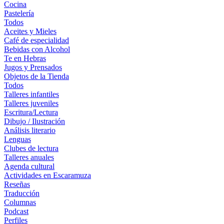
Cocina
Pastelería
Todos
Aceites y Mieles
Café de especialidad
Bebidas con Alcohol
Te en Hebras
Jugos y Prensados
Objetos de la Tienda
Todos
Talleres infantiles
Talleres juveniles
Escritura/Lectura
Dibujo / Ilustración
Análisis literario
Lenguas
Clubes de lectura
Talleres anuales
Agenda cultural
Actividades en Escaramuza
Reseñas
Traducción
Columnas
Podcast
Perfiles