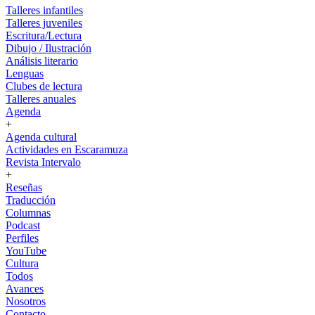
Talleres infantiles
Talleres juveniles
Escritura/Lectura
Dibujo / Ilustración
Análisis literario
Lenguas
Clubes de lectura
Talleres anuales
Agenda
+
Agenda cultural
Actividades en Escaramuza
Revista Intervalo
+
Reseñas
Traducción
Columnas
Podcast
Perfiles
YouTube
Cultura
Todos
Avances
Nosotros
Contacto