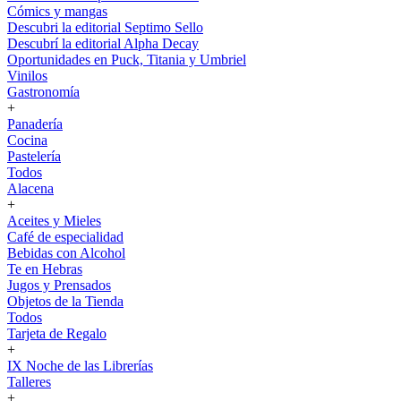
Cómics y mangas
Descubri la editorial Septimo Sello
Descubrí la editorial Alpha Decay
Oportunidades en Puck, Titania y Umbriel
Vinilos
Gastronomía
+
Panadería
Cocina
Pastelería
Todos
Alacena
+
Aceites y Mieles
Café de especialidad
Bebidas con Alcohol
Te en Hebras
Jugos y Prensados
Objetos de la Tienda
Todos
Tarjeta de Regalo
+
IX Noche de las Librerías
Talleres
+