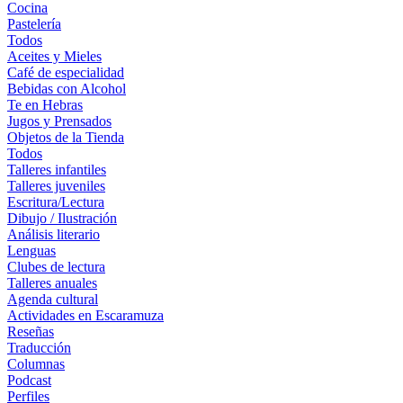
Cocina
Pastelería
Todos
Aceites y Mieles
Café de especialidad
Bebidas con Alcohol
Te en Hebras
Jugos y Prensados
Objetos de la Tienda
Todos
Talleres infantiles
Talleres juveniles
Escritura/Lectura
Dibujo / Ilustración
Análisis literario
Lenguas
Clubes de lectura
Talleres anuales
Agenda cultural
Actividades en Escaramuza
Reseñas
Traducción
Columnas
Podcast
Perfiles