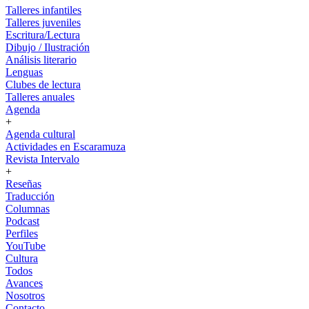
Talleres infantiles
Talleres juveniles
Escritura/Lectura
Dibujo / Ilustración
Análisis literario
Lenguas
Clubes de lectura
Talleres anuales
Agenda
+
Agenda cultural
Actividades en Escaramuza
Revista Intervalo
+
Reseñas
Traducción
Columnas
Podcast
Perfiles
YouTube
Cultura
Todos
Avances
Nosotros
Contacto