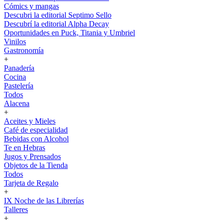
Cómics y mangas
Descubri la editorial Septimo Sello
Descubrí la editorial Alpha Decay
Oportunidades en Puck, Titania y Umbriel
Vinilos
Gastronomía
+
Panadería
Cocina
Pastelería
Todos
Alacena
+
Aceites y Mieles
Café de especialidad
Bebidas con Alcohol
Te en Hebras
Jugos y Prensados
Objetos de la Tienda
Todos
Tarjeta de Regalo
+
IX Noche de las Librerías
Talleres
+