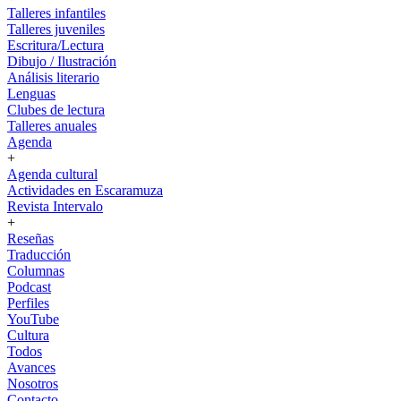
Talleres infantiles
Talleres juveniles
Escritura/Lectura
Dibujo / Ilustración
Análisis literario
Lenguas
Clubes de lectura
Talleres anuales
Agenda
+
Agenda cultural
Actividades en Escaramuza
Revista Intervalo
+
Reseñas
Traducción
Columnas
Podcast
Perfiles
YouTube
Cultura
Todos
Avances
Nosotros
Contacto