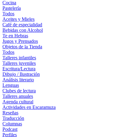
Cocina
Pastelería
Todos
Aceites y Mieles
Café de especialidad
Bebidas con Alcohol
Te en Hebras
Jugos y Prensados
Objetos de la Tienda
Todos
Talleres infantiles
Talleres juveniles
Escritura/Lectura
Dibujo / Ilustración
Análisis literario
Lenguas
Clubes de lectura
Talleres anuales
Agenda cultural
Actividades en Escaramuza
Reseñas
Traducción
Columnas
Podcast
Perfiles