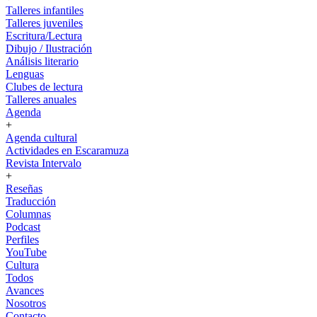
Talleres infantiles
Talleres juveniles
Escritura/Lectura
Dibujo / Ilustración
Análisis literario
Lenguas
Clubes de lectura
Talleres anuales
Agenda
+
Agenda cultural
Actividades en Escaramuza
Revista Intervalo
+
Reseñas
Traducción
Columnas
Podcast
Perfiles
YouTube
Cultura
Todos
Avances
Nosotros
Contacto