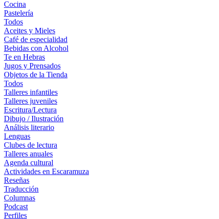
Cocina
Pastelería
Todos
Aceites y Mieles
Café de especialidad
Bebidas con Alcohol
Te en Hebras
Jugos y Prensados
Objetos de la Tienda
Todos
Talleres infantiles
Talleres juveniles
Escritura/Lectura
Dibujo / Ilustración
Análisis literario
Lenguas
Clubes de lectura
Talleres anuales
Agenda cultural
Actividades en Escaramuza
Reseñas
Traducción
Columnas
Podcast
Perfiles