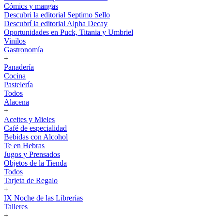
Cómics y mangas
Descubri la editorial Septimo Sello
Descubrí la editorial Alpha Decay
Oportunidades en Puck, Titania y Umbriel
Vinilos
Gastronomía
+
Panadería
Cocina
Pastelería
Todos
Alacena
+
Aceites y Mieles
Café de especialidad
Bebidas con Alcohol
Te en Hebras
Jugos y Prensados
Objetos de la Tienda
Todos
Tarjeta de Regalo
+
IX Noche de las Librerías
Talleres
+