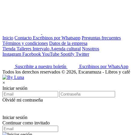
Inicio
Contacto
Escribinos por Whatsapp
Preguntas frecuentes
Términos y condiciones
Datos de la empresa
Tienda
Talleres
Intervalo
Agenda cultural
Nosotros
Instagram
Facebook
YouTube
Spotify
Twitter
Suscribite a nuestro boletín
Escribinos por WhatsApp
Todos los derechos reservados © 2026, Escaramuza - Libros y café
×
Iniciar sesión
Olvidé mi contraseña
Iniciar sesión
Continuar como invitado