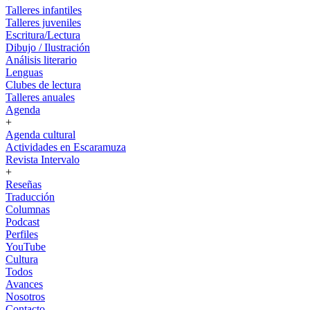
Talleres infantiles
Talleres juveniles
Escritura/Lectura
Dibujo / Ilustración
Análisis literario
Lenguas
Clubes de lectura
Talleres anuales
Agenda
+
Agenda cultural
Actividades en Escaramuza
Revista Intervalo
+
Reseñas
Traducción
Columnas
Podcast
Perfiles
YouTube
Cultura
Todos
Avances
Nosotros
Contacto