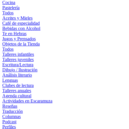
Cocina
Pastelería
Todos
Aceites y Mieles
Café de especialidad
Bebidas con Alcohol
Te en Hebras
Jugos y Prensados
Objetos de la Tienda
Todos
Talleres infantiles
Talleres juveniles
Escritura/Lectura
Dibujo / Ilustración
Análisis literario
Lenguas
Clubes de lectura
Talleres anuales
Agenda cultural
Actividades en Escaramuza
Reseñas
Traducción
Columnas
Podcast
Perfiles