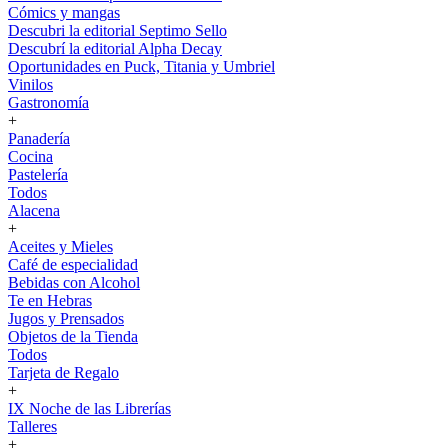
Cómics y mangas
Descubri la editorial Septimo Sello
Descubrí la editorial Alpha Decay
Oportunidades en Puck, Titania y Umbriel
Vinilos
Gastronomía
+
Panadería
Cocina
Pastelería
Todos
Alacena
+
Aceites y Mieles
Café de especialidad
Bebidas con Alcohol
Te en Hebras
Jugos y Prensados
Objetos de la Tienda
Todos
Tarjeta de Regalo
+
IX Noche de las Librerías
Talleres
+