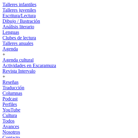
Talleres infantiles
Talleres juveniles
Escritura/Lectura
Dibujo / Ilustración
Análisis literario
Lenguas
Clubes de lectura
Talleres anuales
Agenda
+
Agenda cultural
Actividades en Escaramuza
Revista Intervalo
+
Reseñas
Traducción
Columnas
Podcast
Perfiles
YouTube
Cultura
Todos
Avances
Nosotros
Contacto