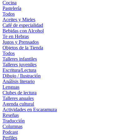
Cocina
Pastelería
Todos
Aceites y Mieles
Café de especialidad
Bebidas con Alcohol
Te en Hebras
Jugos y Prensados
Objetos de la Tienda
Todos
Talleres infantiles
Talleres juveniles
Escritura/Lectura
Dibujo / Ilustración
Análisis literario
Lenguas
Clubes de lectura
Talleres anuales
Agenda cultural
Actividades en Escaramuza
Reseñas
Traducción
Columnas
Podcast
Perfiles