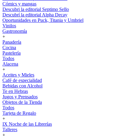
Cómics y mangas
Descubri la editorial Septimo Sello
Descubrí la editorial Alpha Decay
Oportunidades en Puck, Titania y Umbriel
Vinilos
Gastronomía
+
Panadería
Cocina
Pastelería
Todos
Alacena
+
Aceites y Mieles
Café de especialidad
Bebidas con Alcohol
Te en Hebras
Jugos y Prensados
Objetos de la Tienda
Todos
Tarjeta de Regalo
+
IX Noche de las Librerías
Talleres
+