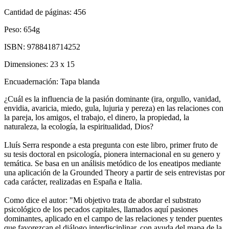
Cantidad de páginas:
456
Peso:
654g
ISBN:
9788418714252
Dimensiones:
23 x 15
Encuadernación:
Tapa blanda
¿Cuál es la influencia de la pasión dominante (ira, orgullo, vanidad,
envidia, avaricia, miedo, gula, lujuria y pereza) en las relaciones con
la pareja, los amigos, el trabajo, el dinero, la propiedad, la
naturaleza, la ecología, la espiritualidad, Dios?
Lluís Serra responde a esta pregunta con este libro, primer fruto de
su tesis doctoral en psicología, pionera internacional en su genero y
temática. Se basa en un análisis metódico de los eneatipos mediante
una aplicación de la Grounded Theory a partir de seis entrevistas por
cada carácter, realizadas en España e Italia.
Como dice el autor: "Mi objetivo trata de abordar el substrato
psicológico de los pecados capitales, llamados aquí pasiones
dominantes, aplicado en el campo de las relaciones y tender puentes
que favorezcan el diálogo interdisciplinar, con ayuda del mapa de la