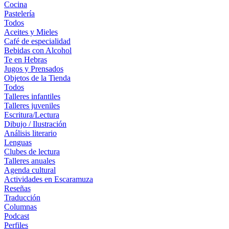
Cocina
Pastelería
Todos
Aceites y Mieles
Café de especialidad
Bebidas con Alcohol
Te en Hebras
Jugos y Prensados
Objetos de la Tienda
Todos
Talleres infantiles
Talleres juveniles
Escritura/Lectura
Dibujo / Ilustración
Análisis literario
Lenguas
Clubes de lectura
Talleres anuales
Agenda cultural
Actividades en Escaramuza
Reseñas
Traducción
Columnas
Podcast
Perfiles