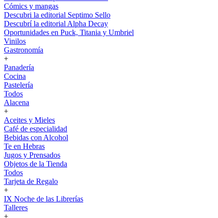
Cómics y mangas
Descubri la editorial Septimo Sello
Descubrí la editorial Alpha Decay
Oportunidades en Puck, Titania y Umbriel
Vinilos
Gastronomía
+
Panadería
Cocina
Pastelería
Todos
Alacena
+
Aceites y Mieles
Café de especialidad
Bebidas con Alcohol
Te en Hebras
Jugos y Prensados
Objetos de la Tienda
Todos
Tarjeta de Regalo
+
IX Noche de las Librerías
Talleres
+