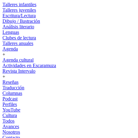
Talleres infantiles
Talleres juveniles
Escritura/Lectura
Dibujo / Ilustración
Análisis literario
Lenguas
Clubes de lectura
Talleres anuales
Agenda
+
Agenda cultural
Actividades en Escaramuza
Revista Intervalo
+
Reseñas
Traducción
Columnas
Podcast
Perfiles
YouTube
Cultura
Todos
Avances
Nosotros
Contacto