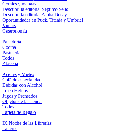
Cómics y mangas
Descubri la editorial Septimo Sello
Descubrí la editorial Alpha Decay
Oportunidades en Puck, Titania y Umbriel
Vinilos
Gastronomía
+
Panadería
Cocina
Pastelería
Todos
Alacena
+
Aceites y Mieles
Café de especialidad
Bebidas con Alcohol
Te en Hebras
Jugos y Prensados
Objetos de la Tienda
Todos
Tarjeta de Regalo
+
IX Noche de las Librerías
Talleres
+