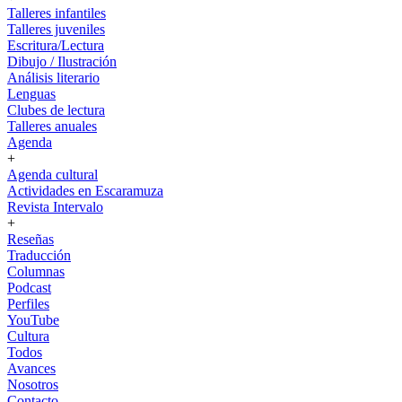
Talleres infantiles
Talleres juveniles
Escritura/Lectura
Dibujo / Ilustración
Análisis literario
Lenguas
Clubes de lectura
Talleres anuales
Agenda
+
Agenda cultural
Actividades en Escaramuza
Revista Intervalo
+
Reseñas
Traducción
Columnas
Podcast
Perfiles
YouTube
Cultura
Todos
Avances
Nosotros
Contacto