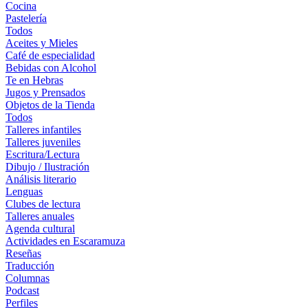
Cocina
Pastelería
Todos
Aceites y Mieles
Café de especialidad
Bebidas con Alcohol
Te en Hebras
Jugos y Prensados
Objetos de la Tienda
Todos
Talleres infantiles
Talleres juveniles
Escritura/Lectura
Dibujo / Ilustración
Análisis literario
Lenguas
Clubes de lectura
Talleres anuales
Agenda cultural
Actividades en Escaramuza
Reseñas
Traducción
Columnas
Podcast
Perfiles