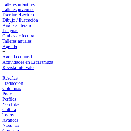
Talleres infantiles
Talleres juveniles
Escritura/Lectura
Dibujo / Ilustración
Análisis literario
Lenguas
Clubes de lectura
Talleres anuales
Agenda
+
Agenda cultural
Actividades en Escaramuza
Revista Intervalo
+
Reseñas
Traducción
Columnas
Podcast
Perfiles
YouTube
Cultura
Todos
Avances
Nosotros
Contacto