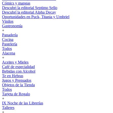
Cómics y mangas
Descubri la editorial Septimo Sello
Descubrí la editorial Alpha Decay
Oportunidades en Puck, Titania y Umbriel
Vinilos
Gastronomía
+
Panadería
Cocina
Pastelería
Todos
Alacena
+
Aceites y Mieles
Café de especialidad
Bebidas con Alcohol
Te en Hebras
Jugos y Prensados
Objetos de la Tienda
Todos
Tarjeta de Regalo
+
IX Noche de las Librerías
Talleres
+