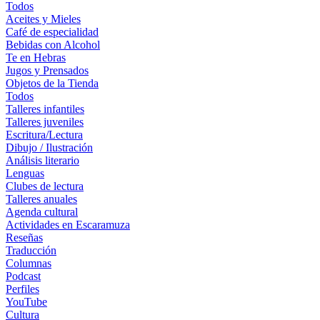
Todos
Aceites y Mieles
Café de especialidad
Bebidas con Alcohol
Te en Hebras
Jugos y Prensados
Objetos de la Tienda
Todos
Talleres infantiles
Talleres juveniles
Escritura/Lectura
Dibujo / Ilustración
Análisis literario
Lenguas
Clubes de lectura
Talleres anuales
Agenda cultural
Actividades en Escaramuza
Reseñas
Traducción
Columnas
Podcast
Perfiles
YouTube
Cultura