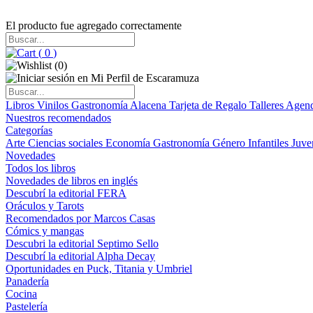
El producto fue agregado correctamente
(
0
)
(
0
)
Libros
Vinilos
Gastronomía
Alacena
Tarjeta de Regalo
Talleres
Agen
Nuestros recomendados
Categorías
Arte
Ciencias sociales
Economía
Gastronomía
Género
Infantiles
Juve
Novedades
Todos los libros
Novedades de libros en inglés
Descubrí la editorial FERA
Oráculos y Tarots
Recomendados por Marcos Casas
Cómics y mangas
Descubri la editorial Septimo Sello
Descubrí la editorial Alpha Decay
Oportunidades en Puck, Titania y Umbriel
Panadería
Cocina
Pastelería