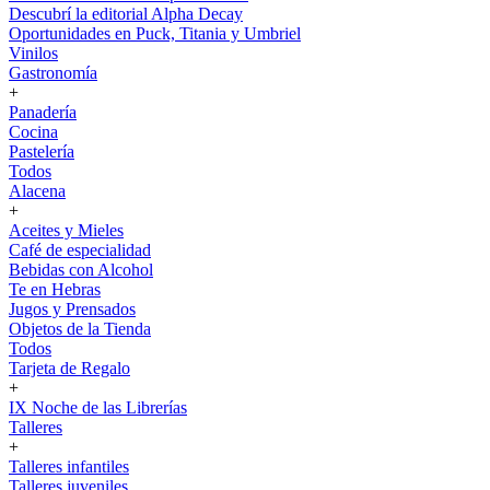
Descubrí la editorial Alpha Decay
Oportunidades en Puck, Titania y Umbriel
Vinilos
Gastronomía
+
Panadería
Cocina
Pastelería
Todos
Alacena
+
Aceites y Mieles
Café de especialidad
Bebidas con Alcohol
Te en Hebras
Jugos y Prensados
Objetos de la Tienda
Todos
Tarjeta de Regalo
+
IX Noche de las Librerías
Talleres
+
Talleres infantiles
Talleres juveniles