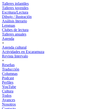
Talleres infantiles
Talleres juveniles
Escritura/Lectura
Dibujo / Ilustración
Análisis literario
Lenguas
Clubes de lectura
Talleres anuales
Agenda
+
Agenda cultural
Actividades en Escaramuza
Revista Intervalo
+
Reseñas
Traducción
Columnas
Podcast
Perfiles
YouTube
Cultura
Todos
Avances
Nosotros
Contacto