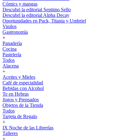
Cómics y mangas
Descubri la editorial Septimo Sello
Descubrí la editorial Alpha Decay
Oportunidades en Puck, Titania y Umbriel
Vinilos
Gastronomía
+
Panadería
Cocina
Pastelería
Todos
Alacena
+
Aceites y Mieles
Café de especialidad
Bebidas con Alcohol
Te en Hebras
Jugos y Prensados
Objetos de la Tienda
Todos
Tarjeta de Regalo
+
IX Noche de las Librerías
Talleres
+