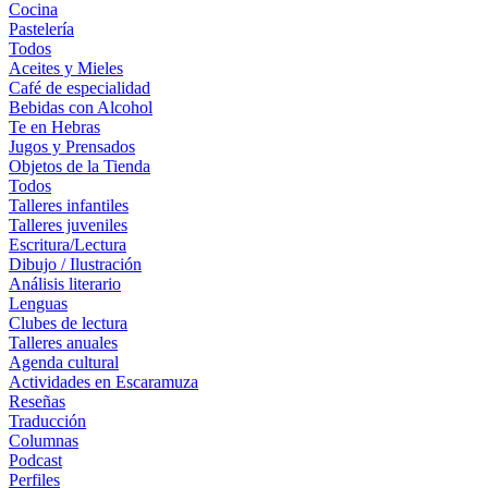
Cocina
Pastelería
Todos
Aceites y Mieles
Café de especialidad
Bebidas con Alcohol
Te en Hebras
Jugos y Prensados
Objetos de la Tienda
Todos
Talleres infantiles
Talleres juveniles
Escritura/Lectura
Dibujo / Ilustración
Análisis literario
Lenguas
Clubes de lectura
Talleres anuales
Agenda cultural
Actividades en Escaramuza
Reseñas
Traducción
Columnas
Podcast
Perfiles