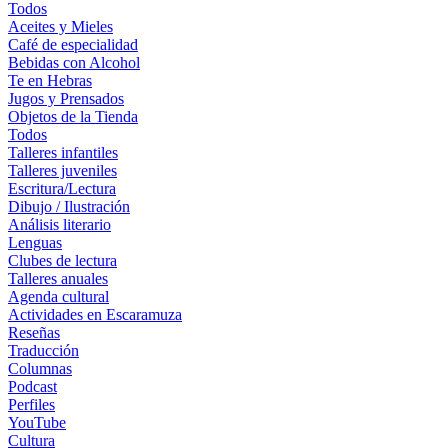
Todos
Aceites y Mieles
Café de especialidad
Bebidas con Alcohol
Te en Hebras
Jugos y Prensados
Objetos de la Tienda
Todos
Talleres infantiles
Talleres juveniles
Escritura/Lectura
Dibujo / Ilustración
Análisis literario
Lenguas
Clubes de lectura
Talleres anuales
Agenda cultural
Actividades en Escaramuza
Reseñas
Traducción
Columnas
Podcast
Perfiles
YouTube
Cultura