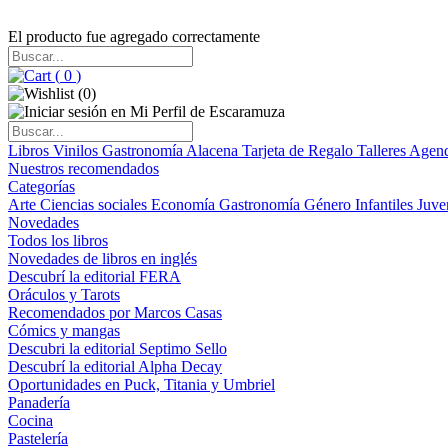
El producto fue agregado correctamente
(
0
)
(
0
)
Libros
Vinilos
Gastronomía
Alacena
Tarjeta de Regalo
Talleres
Agen
Nuestros recomendados
Categorías
Arte
Ciencias sociales
Economía
Gastronomía
Género
Infantiles
Juve
Novedades
Todos los libros
Novedades de libros en inglés
Descubrí la editorial FERA
Oráculos y Tarots
Recomendados por Marcos Casas
Cómics y mangas
Descubri la editorial Septimo Sello
Descubrí la editorial Alpha Decay
Oportunidades en Puck, Titania y Umbriel
Panadería
Cocina
Pastelería