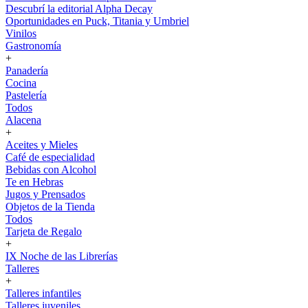
Descubrí la editorial Alpha Decay
Oportunidades en Puck, Titania y Umbriel
Vinilos
Gastronomía
+
Panadería
Cocina
Pastelería
Todos
Alacena
+
Aceites y Mieles
Café de especialidad
Bebidas con Alcohol
Te en Hebras
Jugos y Prensados
Objetos de la Tienda
Todos
Tarjeta de Regalo
+
IX Noche de las Librerías
Talleres
+
Talleres infantiles
Talleres juveniles