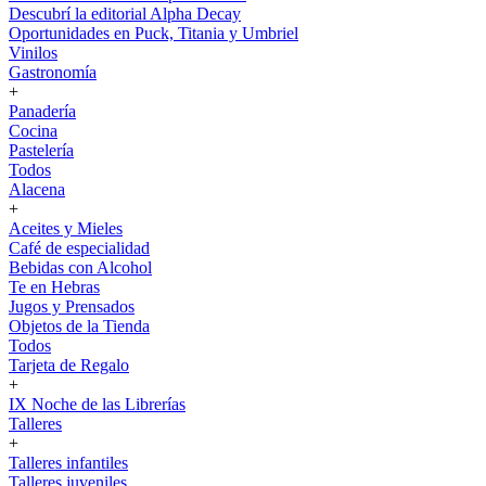
Descubrí la editorial Alpha Decay
Oportunidades en Puck, Titania y Umbriel
Vinilos
Gastronomía
+
Panadería
Cocina
Pastelería
Todos
Alacena
+
Aceites y Mieles
Café de especialidad
Bebidas con Alcohol
Te en Hebras
Jugos y Prensados
Objetos de la Tienda
Todos
Tarjeta de Regalo
+
IX Noche de las Librerías
Talleres
+
Talleres infantiles
Talleres juveniles