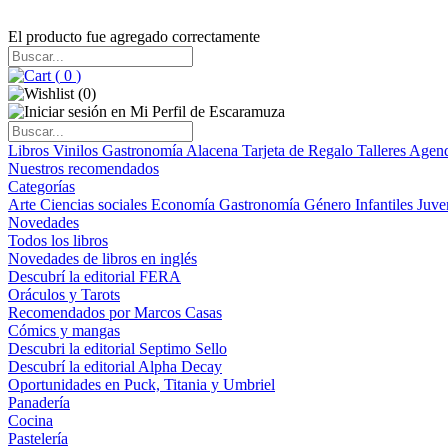
El producto fue agregado correctamente
(
0
)
(
0
)
Libros
Vinilos
Gastronomía
Alacena
Tarjeta de Regalo
Talleres
Agen
Nuestros recomendados
Categorías
Arte
Ciencias sociales
Economía
Gastronomía
Género
Infantiles
Juve
Novedades
Todos los libros
Novedades de libros en inglés
Descubrí la editorial FERA
Oráculos y Tarots
Recomendados por Marcos Casas
Cómics y mangas
Descubri la editorial Septimo Sello
Descubrí la editorial Alpha Decay
Oportunidades en Puck, Titania y Umbriel
Panadería
Cocina
Pastelería