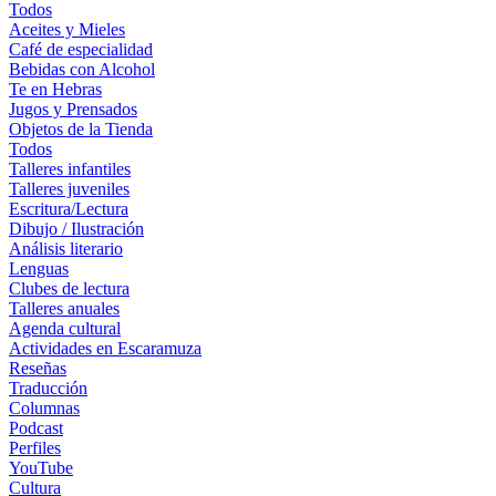
Todos
Aceites y Mieles
Café de especialidad
Bebidas con Alcohol
Te en Hebras
Jugos y Prensados
Objetos de la Tienda
Todos
Talleres infantiles
Talleres juveniles
Escritura/Lectura
Dibujo / Ilustración
Análisis literario
Lenguas
Clubes de lectura
Talleres anuales
Agenda cultural
Actividades en Escaramuza
Reseñas
Traducción
Columnas
Podcast
Perfiles
YouTube
Cultura