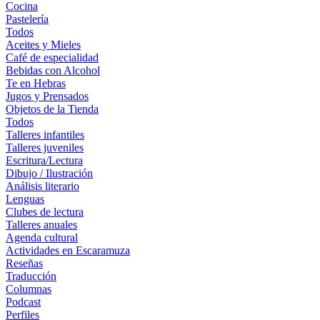
Cocina
Pastelería
Todos
Aceites y Mieles
Café de especialidad
Bebidas con Alcohol
Te en Hebras
Jugos y Prensados
Objetos de la Tienda
Todos
Talleres infantiles
Talleres juveniles
Escritura/Lectura
Dibujo / Ilustración
Análisis literario
Lenguas
Clubes de lectura
Talleres anuales
Agenda cultural
Actividades en Escaramuza
Reseñas
Traducción
Columnas
Podcast
Perfiles