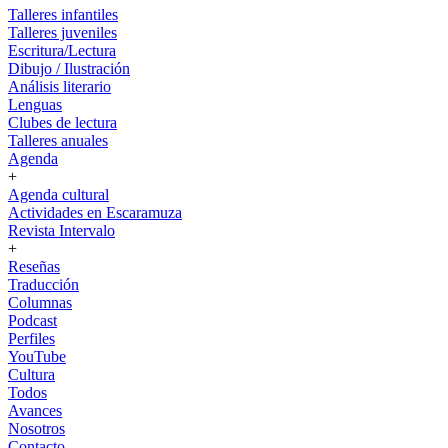
Talleres infantiles
Talleres juveniles
Escritura/Lectura
Dibujo / Ilustración
Análisis literario
Lenguas
Clubes de lectura
Talleres anuales
Agenda
+
Agenda cultural
Actividades en Escaramuza
Revista Intervalo
+
Reseñas
Traducción
Columnas
Podcast
Perfiles
YouTube
Cultura
Todos
Avances
Nosotros
Contacto