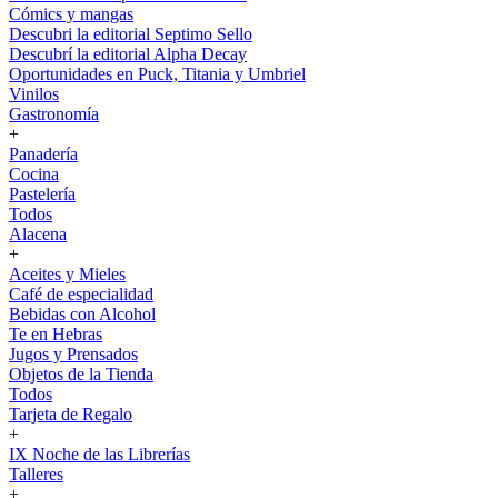
Cómics y mangas
Descubri la editorial Septimo Sello
Descubrí la editorial Alpha Decay
Oportunidades en Puck, Titania y Umbriel
Vinilos
Gastronomía
+
Panadería
Cocina
Pastelería
Todos
Alacena
+
Aceites y Mieles
Café de especialidad
Bebidas con Alcohol
Te en Hebras
Jugos y Prensados
Objetos de la Tienda
Todos
Tarjeta de Regalo
+
IX Noche de las Librerías
Talleres
+