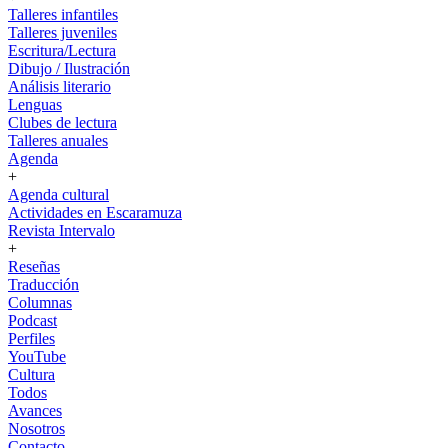
Talleres infantiles
Talleres juveniles
Escritura/Lectura
Dibujo / Ilustración
Análisis literario
Lenguas
Clubes de lectura
Talleres anuales
Agenda
+
Agenda cultural
Actividades en Escaramuza
Revista Intervalo
+
Reseñas
Traducción
Columnas
Podcast
Perfiles
YouTube
Cultura
Todos
Avances
Nosotros
Contacto