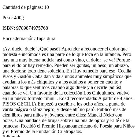
Cantidad de páginas:
10
Peso:
400g
ISBN:
9789874975768
Encuadernación:
Tapa dura
¡Ay, duele, duele! ¿Qué pasó? Aprender a reconocer el dolor que
molesta e incómoda es una parte de lo que toca en la infancia. Pero
hay una muy buena noticia: así como vino, el dolor ¡se va! Porque
para el dolor hay remedio. Pueden ser gotitas, un beso, un abrazo,
una doctora: todo tiene solución. En Hay remedio para eso, Cecilia
Pisos y Gastón Caba dan vida a unos animales muy simpáticos que
ayudan a los más chiquitos y a los adultos a poner en cuento y
palabras lo que sentimos cuando algo duele y a decirle ¡adiós!
cuando se va. Un favorito de la colección Los Chiquitines, vuelve
en un nuevo formato "mini". Edad recomendada: A partir de 4 años.
PISOS CECILIA Empezó a escribir a los ocho años, a punta de
varita mágica o lápiz negro, y desde ahí no paró. Publicó más de
cien libros para niños y jóvenes, entre ellos: Maneki Neko con
botas, Una bandada de brujas sobre una pila de ogros y El té de la
princesa. Recibió el Premio Hispanoamericano de Poesía para Niños
y el Premio de la Fundación Cuatrogatos.
Editorial: