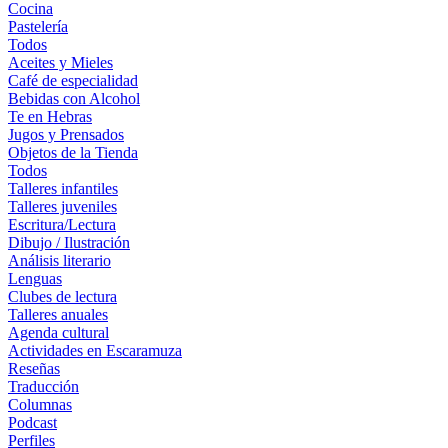
Cocina
Pastelería
Todos
Aceites y Mieles
Café de especialidad
Bebidas con Alcohol
Te en Hebras
Jugos y Prensados
Objetos de la Tienda
Todos
Talleres infantiles
Talleres juveniles
Escritura/Lectura
Dibujo / Ilustración
Análisis literario
Lenguas
Clubes de lectura
Talleres anuales
Agenda cultural
Actividades en Escaramuza
Reseñas
Traducción
Columnas
Podcast
Perfiles