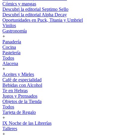
Cómics y mangas
Descubri la editorial Septimo Sello
Descubrí la editorial Alpha Decay
Oportunidades en Puck, Titania y Umbriel
Vinilos
Gastronomía
+
Panadería
Cocina
Pastelería
Todos
Alacena
+
Aceites y Mieles
Café de especialidad
Bebidas con Alcohol
Te en Hebras
Jugos y Prensados
Objetos de la Tienda
Todos
Tarjeta de Regalo
+
IX Noche de las Librerías
Talleres
+