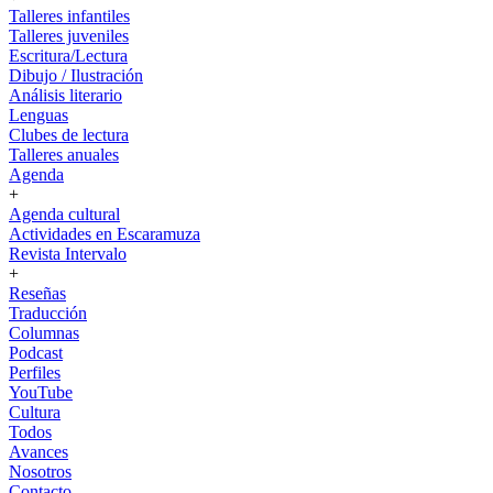
Talleres infantiles
Talleres juveniles
Escritura/Lectura
Dibujo / Ilustración
Análisis literario
Lenguas
Clubes de lectura
Talleres anuales
Agenda
+
Agenda cultural
Actividades en Escaramuza
Revista Intervalo
+
Reseñas
Traducción
Columnas
Podcast
Perfiles
YouTube
Cultura
Todos
Avances
Nosotros
Contacto