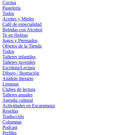
Cocina
Pastelería
Todos
Aceites y Mieles
Café de especialidad
Bebidas con Alcohol
Te en Hebras
Jugos y Prensados
Objetos de la Tienda
Todos
Talleres infantiles
Talleres juveniles
Escritura/Lectura
Dibujo / Ilustración
Análisis literario
Lenguas
Clubes de lectura
Talleres anuales
Agenda cultural
Actividades en Escaramuza
Reseñas
Traducción
Columnas
Podcast
Perfiles