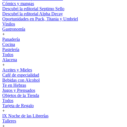
Cómics y mangas
Descubri la editorial Septimo Sello
Descubrí la editorial Alpha Decay
Oportunidades en Puck, Titania y Umbriel
Vinilos
Gastronomía
+
Panadería
Cocina
Pastelería
Todos
Alacena
+
Aceites y Mieles
Café de especialidad
Bebidas con Alcohol
Te en Hebras
Jugos y Prensados
Objetos de la Tienda
Todos
Tarjeta de Regalo
+
IX Noche de las Librerías
Talleres
+