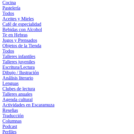
Cocina
Pastelería
Todos
Aceites y Mieles
Café de especialidad
Bebidas con Alcohol
Te en Hebras
Jugos y Prensados
Objetos de la Tienda
Todos
Talleres infantiles
Talleres juveniles
Escritura/Lectura
Dibujo / Ilustración
Análisis literario
Lenguas
Clubes de lectura
Talleres anuales
Agenda cultural
Actividades en Escaramuza
Reseñas
Traducción
Columnas
Podcast
Perfiles