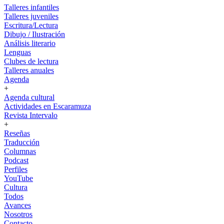
Talleres infantiles
Talleres juveniles
Escritura/Lectura
Dibujo / Ilustración
Análisis literario
Lenguas
Clubes de lectura
Talleres anuales
Agenda
+
Agenda cultural
Actividades en Escaramuza
Revista Intervalo
+
Reseñas
Traducción
Columnas
Podcast
Perfiles
YouTube
Cultura
Todos
Avances
Nosotros
Contacto