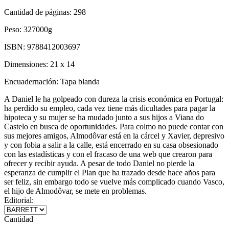
Cantidad de páginas:
298
Peso:
327000g
ISBN:
9788412003697
Dimensiones:
21 x 14
Encuadernación:
Tapa blanda
A Daniel le ha golpeado con dureza la crisis económica en Portugal:
ha perdido su empleo, cada vez tiene más dicultades para pagar la
hipoteca y su mujer se ha mudado junto a sus hijos a Viana do
Castelo en busca de oportunidades. Para colmo no puede contar con
sus mejores amigos, Almodôvar está en la cárcel y Xavier, depresivo
y con fobia a salir a la calle, está encerrado en su casa obsesionado
con las estadísticas y con el fracaso de una web que crearon para
ofrecer y recibir ayuda. A pesar de todo Daniel no pierde la
esperanza de cumplir el Plan que ha trazado desde hace años para
ser feliz, sin embargo todo se vuelve más complicado cuando Vasco,
el hijo de Almodôvar, se mete en problemas.
Editorial:
Cantidad
-