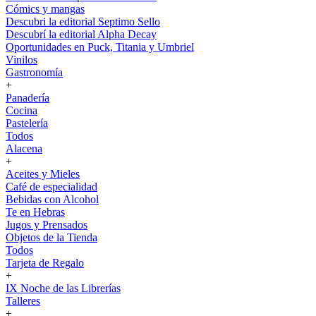
Cómics y mangas
Descubri la editorial Septimo Sello
Descubrí la editorial Alpha Decay
Oportunidades en Puck, Titania y Umbriel
Vinilos
Gastronomía
+
Panadería
Cocina
Pastelería
Todos
Alacena
+
Aceites y Mieles
Café de especialidad
Bebidas con Alcohol
Te en Hebras
Jugos y Prensados
Objetos de la Tienda
Todos
Tarjeta de Regalo
+
IX Noche de las Librerías
Talleres
+