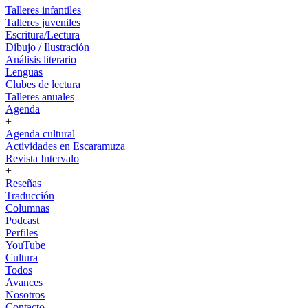
Talleres infantiles
Talleres juveniles
Escritura/Lectura
Dibujo / Ilustración
Análisis literario
Lenguas
Clubes de lectura
Talleres anuales
Agenda
+
Agenda cultural
Actividades en Escaramuza
Revista Intervalo
+
Reseñas
Traducción
Columnas
Podcast
Perfiles
YouTube
Cultura
Todos
Avances
Nosotros
Contacto