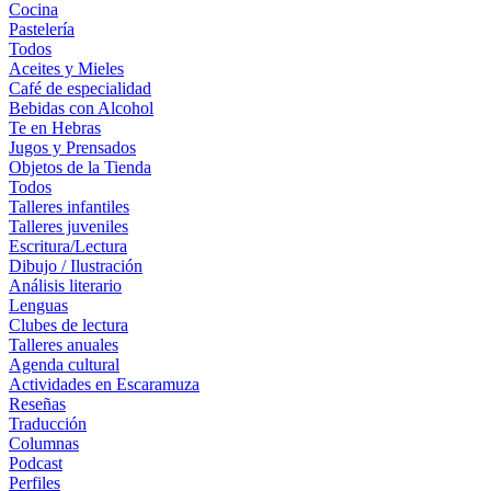
Cocina
Pastelería
Todos
Aceites y Mieles
Café de especialidad
Bebidas con Alcohol
Te en Hebras
Jugos y Prensados
Objetos de la Tienda
Todos
Talleres infantiles
Talleres juveniles
Escritura/Lectura
Dibujo / Ilustración
Análisis literario
Lenguas
Clubes de lectura
Talleres anuales
Agenda cultural
Actividades en Escaramuza
Reseñas
Traducción
Columnas
Podcast
Perfiles