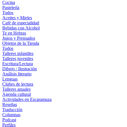
Cocina
Pastelería
Todos
Aceites y Mieles
Café de especialidad
Bebidas con Alcohol
Te en Hebras
Jugos y Prensados
Objetos de la Tienda
Todos
Talleres infantiles
Talleres juveniles
Escritura/Lectura
Dibujo / Ilustración
Análisis literario
Lenguas
Clubes de lectura
Talleres anuales
Agenda cultural
Actividades en Escaramuza
Reseñas
Traducción
Columnas
Podcast
Perfiles