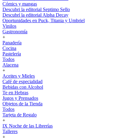
Cómics y mangas
Descubri la editorial Septimo Sello
Descubrí la editorial Alpha Decay
Oportunidades en Puck, Titania y Umbriel
Vinilos
Gastronomía
+
Panadería
Cocina
Pastelería
Todos
Alacena
+
Aceites y Mieles
Café de especialidad
Bebidas con Alcohol
Te en Hebras
Jugos y Prensados
Objetos de la Tienda
Todos
Tarjeta de Regalo
+
IX Noche de las Librerías
Talleres
+