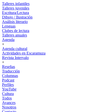
Talleres infantiles
Talleres juveniles
Escritura/Lectura
Dibujo / Ilustración
Análisis literario
Lenguas
Clubes de lectura
Talleres anuales
Agenda
+
Agenda cultural
Actividades en Escaramuza
Revista Intervalo
+
Reseñas
Traducción
Columnas
Podcast
Perfiles
YouTube
Cultura
Todos
Avances
Nosotros
Contacto