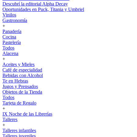
Descubrí la editorial Alpha Decay
Oportunidades en Puck, Titania y Umbriel
Vinilos
Gastronomía
+
Panadería
Cocina
Pastelería
Todos
Alacena
+
Aceites y Mieles
Café de especialidad
Bebidas con Alcohol
Te en Hebras
Jugos y Prensados
Objetos de la Tienda
Todos
Tarjeta de Regalo
+
IX Noche de las Librerías
Talleres
+
Talleres infantiles
Talleres juveniles