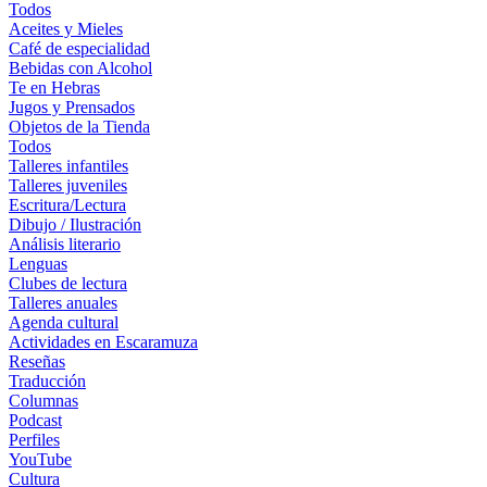
Todos
Aceites y Mieles
Café de especialidad
Bebidas con Alcohol
Te en Hebras
Jugos y Prensados
Objetos de la Tienda
Todos
Talleres infantiles
Talleres juveniles
Escritura/Lectura
Dibujo / Ilustración
Análisis literario
Lenguas
Clubes de lectura
Talleres anuales
Agenda cultural
Actividades en Escaramuza
Reseñas
Traducción
Columnas
Podcast
Perfiles
YouTube
Cultura