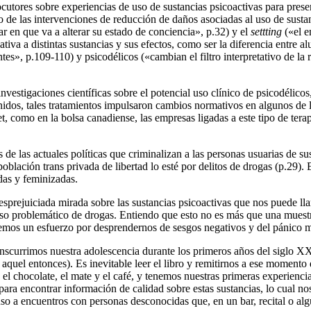
locutores sobre experiencias de uso de sustancias psicoactivas para pre
 de las intervenciones de reducción de daños asociadas al uso de susta
r en que va a alterar su estado de conciencia», p.32) y el
settting
(«el e
ativa a distintas sustancias y sus efectos, como ser la diferencia entre
es», p.109-110) y psicodélicos («cambian el filtro interpretativo de la r
stigaciones científicas sobre el potencial uso clínico de psicodélicos, e
dos, tales tratamientos impulsaron cambios normativos en algunos de lo
t, como en la bolsa canadiense, las empresas ligadas a este tipo de ter
 de las actuales políticas que criminalizan a las personas usuarias de su
blación trans privada de libertad lo esté por delitos de drogas (p.29)
adas y feminizadas.
esprejuiciada mirada sobre las sustancias psicoactivas que nos puede ll
n uso problemático de drogas. Entiendo que esto no es más que una mue
cemos un esfuerzo por desprendernos de sesgos negativos y del pánico mo
ranscurrimos nuestra adolescencia durante los primeros años del siglo
 aquel entonces). Es inevitable leer el libro y remitirnos a ese momento
l chocolate, el mate y el café, y tenemos nuestras primeras experiencias
er para encontrar información de calidad sobre estas sustancias, lo cual n
 a encuentros con personas desconocidas que, en un bar, recital o algú