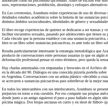
autodefine como un
psiconauta aficionado
. Antes de escribir este lib
usos, representaciones, prohibición, abordajes y enfoques alternativos
En
Las ceremonias
, Aramburu reúne experiencias de uso de diversas su
detallados estudios académicos sobre la historia de las sustancias psic
distintos ámbitos socioculturales, identidades de género y sexualidad
El libro recoge experiencias de quienes se dedicaron a ser transas y v
facilitar encuentros sexuales, pasando por adolescentes que tienen su 
Cada vínculo que la persona establece con una sustancia psicoactiva, ca
bien es un libro sobre sustancias psicoactivas, es ante todo un libro s
Resulta particularmente interesante la estrategia metodológica que Ara
producto de conversaciones entre personas usuarias (o que en algún m
deformación profesional pensar en estos términos, pero queda la sensa
Hay charlas amenizadas con empanadas y brownies en el Archivo de la 
en la década del 90. Diálogos en una conocida pizzería porteña sobre l
en Argentina. Conversaciones con un artista plástico «decidido a cruza
se acercaron a sustancias psicoactivas para sobrellevar de la mejor man
En todos los intercambios con sus interlocutores, Aramburu se present
prejuicios en torno a esta cuestión. Por eso comparte sus propias ané
donde junto a un amigo siguieron el paso a paso hallado en algún siti
pócima mágica. Dos brujas ancianas en cuero y en short de fútbol» (