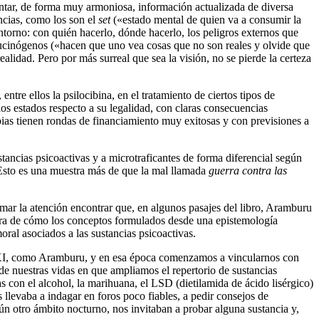
sentar, de forma muy armoniosa, información actualizada de diversa
ncias, como los son el
set
(«estado mental de quien va a consumir la
ntorno: con quién hacerlo, dónde hacerlo, los peligros externos que
 alucinógenos («hacen que uno vea cosas que no son reales y olvide que
ealidad. Pero por más surreal que sea la visión, no se pierde la certeza
ntre ellos la psilocibina, en el tratamiento de ciertos tipos de
s estados respecto a su legalidad, con claras consecuencias
apias tienen rondas de financiamiento muy exitosas y con previsiones a
stancias psicoactivas y a microtraficantes de forma diferencial según
. Esto es una muestra más de que la mal llamada
guerra contra las
amar la atención encontrar que, en algunos pasajes del libro, Aramburu
stra de cómo los conceptos formulados desde una epistemología
ral asociados a las sustancias psicoactivas.
 XXI, como Aramburu, y en esa época comenzamos a vincularnos con
 de nuestras vidas en que ampliamos el repertorio de sustancias
 con el alcohol, la marihuana, el LSD (dietilamida de ácido lisérgico)
os llevaba a indagar en foros poco fiables, a pedir consejos de
n otro ámbito nocturno, nos invitaban a probar alguna sustancia y,