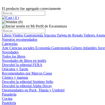
El producto fue agregado correctamente
(
0
)
(
0
)
Libros
Vinilos
Gastronomía
Alacena
Tarjeta de Regalo
Talleres
Agen
Nuestros recomendados
Categorías
Arte
Ciencias sociales
Economía
Gastronomía
Género
Infantiles
Juve
Novedades
Todos los libros
Novedades de libros en inglés
Descubrí la editorial FERA
Oráculos y Tarots
Recomendados por Marcos Casas
Cómics y mangas
Descubri la editorial Septimo Sello
Descubrí la editorial Alpha Decay
Oportunidades en Puck, Titania y Umbriel
Panadería
Cocina
Pastelería