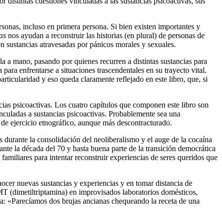
or distintas cuestiones vinculadas a las sustancias psicoactivas, sus
rsonas, incluso en primera persona. Si bien existen importantes y
as
nos ayudan a reconstruir las historias (en plural) de personas de
on sustancias atravesadas por pánicos morales y sexuales.
la a mano, pasando por quienes recurren a distintas sustancias para
para enfrentarse a situaciones trascendentales en su trayecto vital.
articularidad y eso queda claramente reflejado en este libro, que, si
ncias psicoactivas. Los cuatro capítulos que componen este libro son
nculadas a sustancias psicoactivas. Probablemente sea una
e de ejercicio etnográfico, aunque más descontracturado.
durante la consolidación del neoliberalismo y el auge de la cocaína
ante la década del 70 y hasta buena parte de la transición democrática
familiares para intentar reconstruir experiencias de seres queridos que
nocer nuevas sustancias y experiencias y en tomar distancia de
DMT (dimetiltriptamina) en improvisados laboratorios domésticos,
era: «Parecíamos dos brujas ancianas chequeando la receta de una