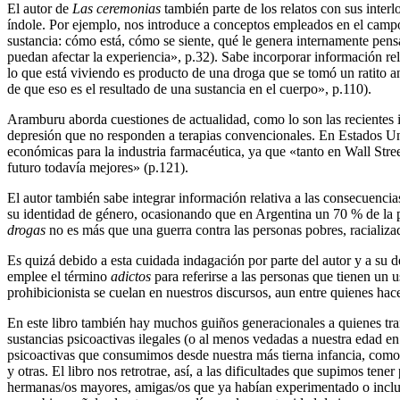
El autor de
Las ceremonias
también parte de los relatos con sus inter
índole. Por ejemplo, nos introduce a conceptos empleados en el campo
sustancia: cómo está, cómo se siente, qué le genera internamente pensa
puedan afectar la experiencia», p.32). Sabe incorporar información rel
lo que está viviendo es producto de una droga que se tomó un ratito ant
de que eso es el resultado de una sustancia en el cuerpo», p.110).
Aramburu aborda cuestiones de actualidad, como lo son las recientes inve
depresión que no responden a terapias convencionales. En Estados Uni
económicas para la industria farmacéutica, ya que «tanto en Wall Stree
futuro todavía mejores» (p.121).
El autor también sabe integrar información relativa a las consecuencias
su identidad de género, ocasionando que en Argentina un 70 % de la po
drogas
no es más que una guerra contra las personas pobres, racializ
Es quizá debido a esta cuidada indagación por parte del autor y a su d
emplee el término
adictos
para referirse a las personas que tienen u
prohibicionista se cuelan en nuestros discursos, aun entre quienes ha
En este libro también hay muchos guiños generacionales a quienes t
sustancias psicoactivas ilegales (o al menos vedadas a nuestra edad en
psicoactivas que consumimos desde nuestra más tierna infancia, como e
y otras. El libro nos retrotrae, así, a las dificultades que supimos ten
hermanas/os mayores, amigas/os que ya habían experimentado o incluso