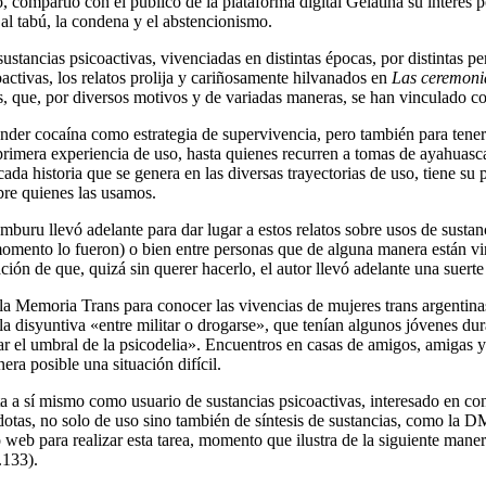
ro, compartió con el público de la plataforma digital Gelatina su interés p
 al tabú, la condena y el abstencionismo.
stancias psicoactivas, vivenciadas en distintas épocas, por distintas pe
oactivas, los relatos prolija y cariñosamente hilvanados en
Las ceremoni
es, que, por diversos motivos y de variadas maneras, se han vinculado c
ender cocaína como estrategia de supervivencia, pero también para tener
primera experiencia de uso, hasta quienes recurren a tomas de ayahuasca 
da historia que se genera en las diversas trayectorias de uso, tiene su p
obre quienes las usamos.
mburu llevó adelante para dar lugar a estos relatos sobre usos de susta
omento lo fueron) o bien entre personas que de alguna manera están vi
ción de que, quizá sin querer hacerlo, el autor llevó adelante una suert
Memoria Trans para conocer las vivencias de mujeres trans argentinas 
a disyuntiva «entre militar o drogarse», que tenían algunos jóvenes dur
r el umbral de la psicodelia». Encuentros en casas de amigos, amigas y 
era posible una situación difícil.
a a sí mismo como usuario de sustancias psicoactivas, interesado en co
cdotas, no solo de uso sino también de síntesis de sustancias, como la 
o web para realizar esta tarea, momento que ilustra de la siguiente man
p.133).