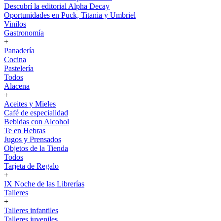
Descubrí la editorial Alpha Decay
Oportunidades en Puck, Titania y Umbriel
Vinilos
Gastronomía
+
Panadería
Cocina
Pastelería
Todos
Alacena
+
Aceites y Mieles
Café de especialidad
Bebidas con Alcohol
Te en Hebras
Jugos y Prensados
Objetos de la Tienda
Todos
Tarjeta de Regalo
+
IX Noche de las Librerías
Talleres
+
Talleres infantiles
Talleres juveniles