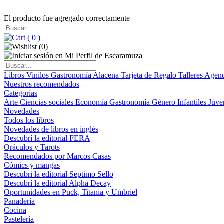
El producto fue agregado correctamente
(
0
)
(
0
)
Libros
Vinilos
Gastronomía
Alacena
Tarjeta de Regalo
Talleres
Agen
Nuestros recomendados
Categorías
Arte
Ciencias sociales
Economía
Gastronomía
Género
Infantiles
Juve
Novedades
Todos los libros
Novedades de libros en inglés
Descubrí la editorial FERA
Oráculos y Tarots
Recomendados por Marcos Casas
Cómics y mangas
Descubri la editorial Septimo Sello
Descubrí la editorial Alpha Decay
Oportunidades en Puck, Titania y Umbriel
Panadería
Cocina
Pastelería