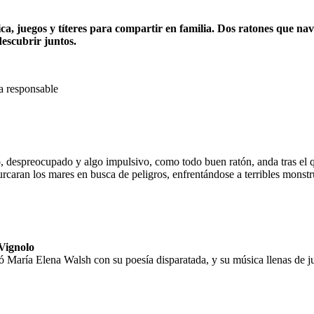
ica, juegos y títeres para compartir en familia. Dos ratones que n
escubrir juntos.
ta responsable
, despreocupado y algo impulsivo, como todo buen ratón, anda tras el qu
urcaran los mares en busca de peligros, enfrentándose a terribles monstr
Vignolo
 María Elena Walsh con su poesía disparatada, y su música llenas de ju