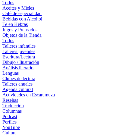
Todos
Aceites y Mieles
Café de especialidad
Bebidas con Alcohol
Te en Hebras
Jugos y Prensados
Objetos de la Tienda
Todos
Talleres infantiles
Talleres juveniles
Escritura/Lectura
Dibujo / Ilustración
Análisis literario
Lenguas
Clubes de lectura
Talleres anuales
Agenda cultural
Actividades en Escaramuza
Reseñas
Traducción
Columnas
Podcast
Perfiles
YouTube
Cultura