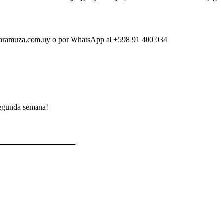
escaramuza.com.uy o por WhatsApp al +598 91 400 034
 segunda semana!
_________________