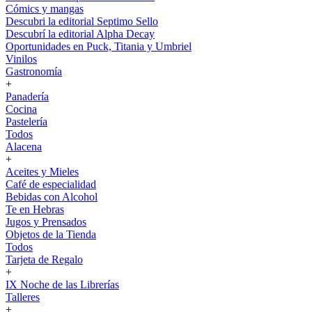
Cómics y mangas
Descubri la editorial Septimo Sello
Descubrí la editorial Alpha Decay
Oportunidades en Puck, Titania y Umbriel
Vinilos
Gastronomía
+
Panadería
Cocina
Pastelería
Todos
Alacena
+
Aceites y Mieles
Café de especialidad
Bebidas con Alcohol
Te en Hebras
Jugos y Prensados
Objetos de la Tienda
Todos
Tarjeta de Regalo
+
IX Noche de las Librerías
Talleres
+