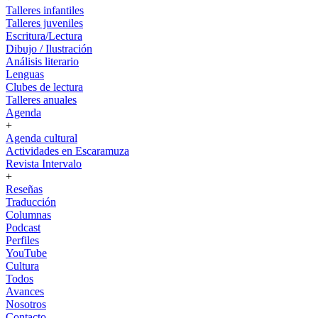
Talleres infantiles
Talleres juveniles
Escritura/Lectura
Dibujo / Ilustración
Análisis literario
Lenguas
Clubes de lectura
Talleres anuales
Agenda
+
Agenda cultural
Actividades en Escaramuza
Revista Intervalo
+
Reseñas
Traducción
Columnas
Podcast
Perfiles
YouTube
Cultura
Todos
Avances
Nosotros
Contacto