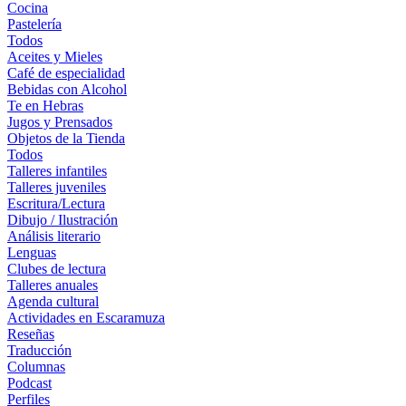
Cocina
Pastelería
Todos
Aceites y Mieles
Café de especialidad
Bebidas con Alcohol
Te en Hebras
Jugos y Prensados
Objetos de la Tienda
Todos
Talleres infantiles
Talleres juveniles
Escritura/Lectura
Dibujo / Ilustración
Análisis literario
Lenguas
Clubes de lectura
Talleres anuales
Agenda cultural
Actividades en Escaramuza
Reseñas
Traducción
Columnas
Podcast
Perfiles