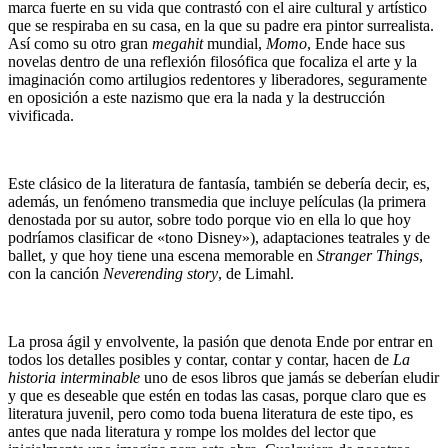
marca fuerte en su vida que contrastó con el aire cultural y artístico
que se respiraba en su casa, en la que su padre era pintor surrealista.
Así como su otro gran
megahit
mundial,
Momo
, Ende hace sus
novelas dentro de una reflexión filosófica que focaliza el arte y la
imaginación como artilugios redentores y liberadores, seguramente
en oposición a este nazismo que era la nada y la destrucción
vivificada.
Este clásico de la literatura de fantasía, también se debería decir, es,
además, un fenómeno transmedia que incluye películas (la primera
denostada por su autor, sobre todo porque vio en ella lo que hoy
podríamos clasificar de «tono Disney»), adaptaciones teatrales y de
ballet, y que hoy tiene una escena memorable en
Stranger Things
,
con la canción
Neverending story
, de Limahl.
La prosa ágil y envolvente, la pasión que denota Ende por entrar en
todos los detalles posibles y contar, contar y contar, hacen de
La
historia interminable
uno de esos libros que jamás se deberían eludir
y que es deseable que estén en todas las casas, porque claro que es
literatura juvenil, pero como toda buena literatura de este tipo, es
antes que nada literatura y rompe los moldes del lector que