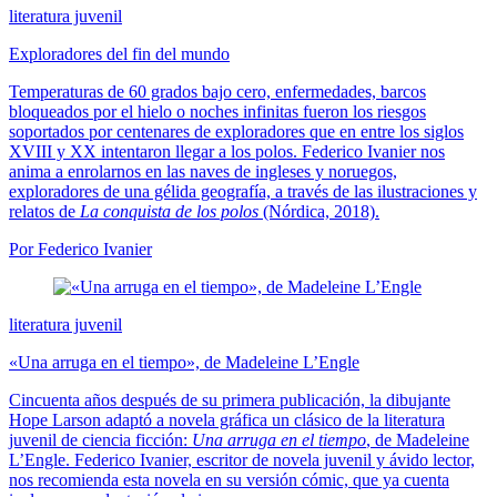
literatura juvenil
Exploradores del fin del mundo
Temperaturas de 60 grados bajo cero, enfermedades, barcos
bloqueados por el hielo o noches infinitas fueron los riesgos
soportados por centenares de exploradores que en entre los siglos
XVIII y XX intentaron llegar a los polos. Federico Ivanier nos
anima a enrolarnos en las naves de ingleses y noruegos,
exploradores de una gélida geografía, a través de las ilustraciones y
relatos de
La conquista de los polos
(Nórdica, 2018).
Por Federico Ivanier
literatura juvenil
«Una arruga en el tiempo», de Madeleine L’Engle
Cincuenta años después de su primera publicación, la dibujante
Hope Larson adaptó a novela gráfica un clásico de la literatura
juvenil de ciencia ficción:
Una arruga en el tiempo
, de Madeleine
L’Engle. Federico Ivanier, escritor de novela juvenil y ávido lector,
nos recomienda esta novela en su versión cómic, que ya cuenta