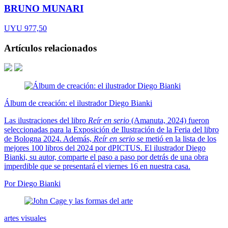
BRUNO MUNARI
UYU 977,50
Artículos relacionados
Álbum de creación: el ilustrador Diego Bianki
Las ilustraciones del libro
Reír en serio
(Amanuta, 2024) fueron
seleccionadas para la Exposición de Ilustración de la Feria del libro
de Bologna 2024. Además,
Reír en serio
se metió en la lista de los
mejores 100 libros del 2024 por dPICTUS. El ilustrador Diego
Bianki, su autor, comparte el paso a paso por detrás de una obra
imperdible que se presentará el viernes 16 en nuestra casa.
Por Diego Bianki
artes visuales