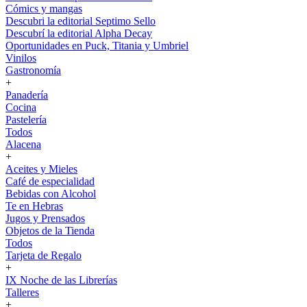
Cómics y mangas
Descubri la editorial Septimo Sello
Descubrí la editorial Alpha Decay
Oportunidades en Puck, Titania y Umbriel
Vinilos
Gastronomía
+
Panadería
Cocina
Pastelería
Todos
Alacena
+
Aceites y Mieles
Café de especialidad
Bebidas con Alcohol
Te en Hebras
Jugos y Prensados
Objetos de la Tienda
Todos
Tarjeta de Regalo
+
IX Noche de las Librerías
Talleres
+