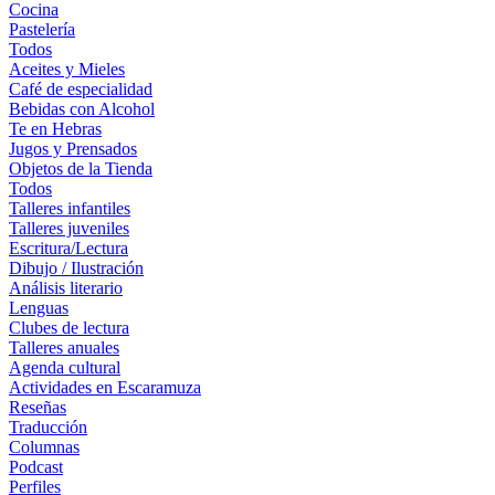
Cocina
Pastelería
Todos
Aceites y Mieles
Café de especialidad
Bebidas con Alcohol
Te en Hebras
Jugos y Prensados
Objetos de la Tienda
Todos
Talleres infantiles
Talleres juveniles
Escritura/Lectura
Dibujo / Ilustración
Análisis literario
Lenguas
Clubes de lectura
Talleres anuales
Agenda cultural
Actividades en Escaramuza
Reseñas
Traducción
Columnas
Podcast
Perfiles