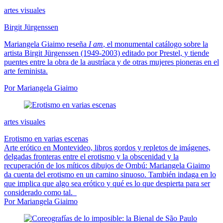
artes visuales
Birgit Jürgenssen
Mariangela Giaimo reseña
I am
, el monumental catálogo sobre la
artista Birgit Jürgenssen (1949-2003) editado por Prestel, y tiende
puentes entre la obra de la austríaca y de otras mujeres pioneras en el
arte feminista.
Por Mariangela Giaimo
artes visuales
Erotismo en varias escenas
Arte erótico en Montevideo, libros gordos y repletos de imágenes,
delgadas fronteras entre el erotismo y la obscenidad y la
recuperación de los míticos dibujos de Ombú: Mariangela Giaimo
da cuenta del erotismo en un camino sinuoso. También indaga en lo
que implica que algo sea erótico y qué es lo que despierta para ser
considerado como tal.
Por Mariangela Giaimo