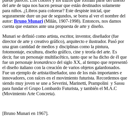
puede parecer. Los colores y los trazos que forman parte del diseño
del arte de tapa nos hacen pensar que están destinados solamente
para niños. ¿Libros para colorear? Este despiste inicial, que
seguramente dure un par de segundos, se borra al ver el nombre del
autor:
Bruno Munari
(Milán, 1907-1998). Entonces, nos damos
cuenta que estamos ante una propuesta de arte y diseño.
Munari se definió como artista, escritor, inventor, diseñador (fue
director de arte y creativo gráfico), arquitecto e ilustrador. Pasó por
una gran cantidad de medios y disciplinas como la pintura,
fotomontaje, escultura, diseño gráfico, cine y teoría del arte. Es
decir, fue un personaje multifacético, tanto que se ha dicho de él que
fue un personaje
leonardesco
del siglo XX, al tiempo que representó
el diseño italiano con la creación de varios objetos galardonados.
Fue un ejemplo de artista/diseñador, uno de los más importantes e
innovadores, con raíces en el movimiento futurista. Recordemos que
siendo muy joven se une a Severini, Marinetti, Prampolini y Sassu
para fundar el Grupo Lombardo Futurista, y también el M.A.C
(Movimiento Arte Concreta).
[Bruno Munari en 1967].