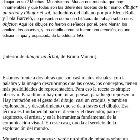
dibujar un sol? Muchas. Muchísimas. Munari nos muestra que hay
dibujar
innumerables y que todas son las diferentes facetas de lo mismo.
un árbol
dibujar el sol
, traducidos del italiano por por Elena Rolla
y
y Lola Barceló,
se presentan como una bitácora de trabajo sobre esos
objetos
. Aquí los dibujos no fueron diseñados por él, pero Munari los
analiza, los observa, y los detalla como si fueran una creación, en una
edición limpia y espaciada de la editorial GG.
[Interior de
dibujar un árbol
, de Bruno Munari].
Estamos frente a dos obras que son casi relatos visuales: con la
palabra y la imagen descubrimos que las cosas, los conceptos, tienen
más posibilidades de representación. Para eso la receta es simple:
observar. Para dibujar hay que mirar, pensar, para luego representar.
Hay imitación en el gesto del dibujo, casi un croquis, y también
exploración, y descubrimiento que se da a través del dibujo. Esa
técnica es fundamental para el diseño y el diseñador, para el
arquitecto, el artista, y es la herramienta fundamental de la
comunicación visual. En este caso, queda al servicio de la
exploración del mundo.
Munari presenta en negro y verde un sinfín de miradas sobre un