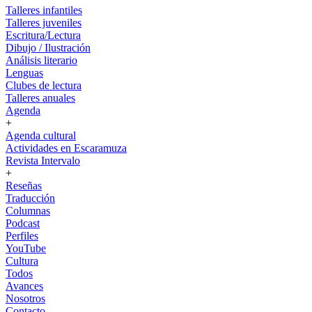
Talleres infantiles
Talleres juveniles
Escritura/Lectura
Dibujo / Ilustración
Análisis literario
Lenguas
Clubes de lectura
Talleres anuales
Agenda
+
Agenda cultural
Actividades en Escaramuza
Revista Intervalo
+
Reseñas
Traducción
Columnas
Podcast
Perfiles
YouTube
Cultura
Todos
Avances
Nosotros
Contacto