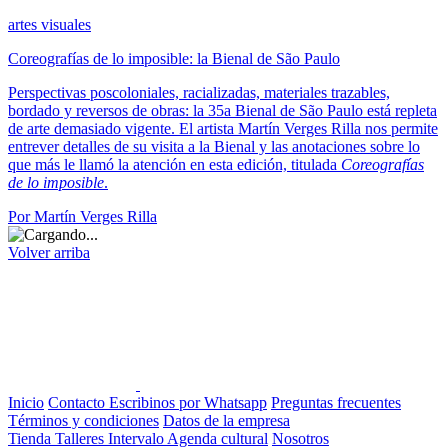
artes visuales
Coreografías de lo imposible: la Bienal de São Paulo
Perspectivas poscoloniales, racializadas, materiales trazables,
bordado y reversos de obras: la 35a Bienal de São Paulo está repleta
de arte demasiado vigente. El artista Martín Verges Rilla nos permite
entrever detalles de su visita a la Bienal y las anotaciones sobre lo
que más le llamó la atención en esta edición, titulada
Coreografías
de lo imposible
.
Por Martín Verges Rilla
Volver arriba
Inicio
Contacto
Escribinos por Whatsapp
Preguntas frecuentes
Términos y condiciones
Datos de la empresa
Tienda
Talleres
Intervalo
Agenda cultural
Nosotros