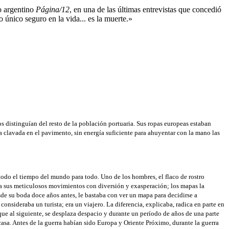
io argentino
Página/12
, en una de las últimas entrevistas que concedió
o único seguro en la vida... es la muerte.»
s distinguían del resto de la población portuaria. Sus ropas europeas estaban
sta clavada en el pavimento, sin energía suficiente para ahuyentar con la mano las
odo el tiempo del mundo para todo. Uno de los hombres, el flaco de rostro
a sus meticulosos movimientos con diversión y exasperación; los mapas la
sde su boda doce años antes, le bastaba con ver un mapa para decidirse a
onsideraba un turista; era un viajero. La diferencia, explicaba, radica en parte en
 que al siguiente, se desplaza despacio y durante un período de años de una parte
 casa. Antes de la guerra habían sido Europa y Oriente Próximo, durante la guerra