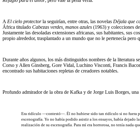
Refugio para el amor
, pero vale la pena verla.
A
El cielo protector
la seguirían, entre otras, las novelas
Déjala que c
África titulado
Cabezas verdes, manos azules
(1963) y colecciones d
Justamente las desoladas extensiones africanas, sus habitantes, sus co
propio alrededor, trasplantado a un mundo que no le pertenecía pero 
Durante años algunos, los más distinguidos nombres de la literatura 
Corso y Allen Ginsberg, Gore Vidal, Luchino Visconti, Francis Bacon
encontrado sus habitaciones repletas de creadores notables.
Profundo admirador de la obra de Kafka y de Jorge Luis Borges, una 
Era ridículo —contestó—. Él no hubiese sido tan ridículo si no fuera p
escenografía. Yo no había podido asistir a los ensayos, había dejado la 
realización de su escenografía. Para mí era horrorosa, no tenía nada qu