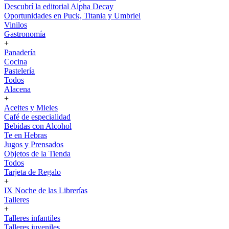
Descubrí la editorial Alpha Decay
Oportunidades en Puck, Titania y Umbriel
Vinilos
Gastronomía
+
Panadería
Cocina
Pastelería
Todos
Alacena
+
Aceites y Mieles
Café de especialidad
Bebidas con Alcohol
Te en Hebras
Jugos y Prensados
Objetos de la Tienda
Todos
Tarjeta de Regalo
+
IX Noche de las Librerías
Talleres
+
Talleres infantiles
Talleres juveniles