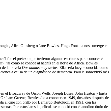
urroughs, Allen Ginsberg o Jane Bowles. Hugo Fontana nos sumerge en
él fue el pretexto que tuvieron algunos escritores para conocer el
kif», tal como se conoce al hachís en el norte de África. Bowles,
a de la novela
Dos damas muy serias
. Ella sería luego conocida como
aciones a causa de un diagnóstico de demencia. Paul la sobrevivió más
 en el Broadway de Orson Wells, Joseph Losey, John Huston y hasta
 y Graham Greene, Bowles dio a conocer en 1949, dos años después de
vada al cine con brillo por Bernardo Bertolucci en 1991, con las
nas. Por estos lares la película se conoció con el anodino título de