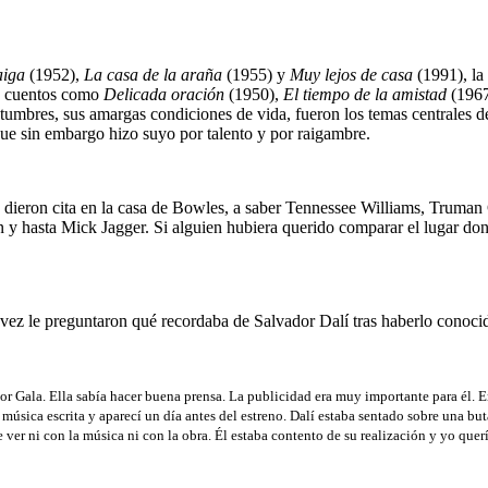
aiga
(1952),
La casa de la araña
(1955) y
Muy lejos de casa
(1991), la
e cuentos como
Delicada oración
(1950),
El tiempo de la amistad
(196
stumbres, sus amargas condiciones de vida, fueron los temas centrales de
que sin embargo hizo suyo por talento y por raigambre.
se dieron cita en la casa de Bowles, a saber Tennessee Williams, Truma
 y hasta Mick Jagger. Si alguien hubiera querido comparar el lugar do
vez le preguntaron qué recordaba de Salvador Dalí tras haberlo conoci
or Gala. Ella sabía hacer buena prensa. La publicidad era muy importante para él. E
música escrita y aparecí un día antes del estreno. Dalí estaba sentado sobre una buta
e ver ni con la música ni con la obra. Él estaba contento de su realización y yo que