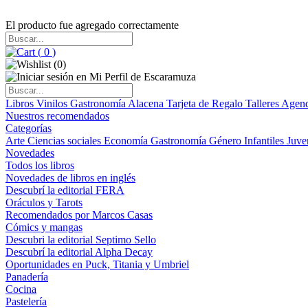
El producto fue agregado correctamente
(
0
)
(
0
)
Libros
Vinilos
Gastronomía
Alacena
Tarjeta de Regalo
Talleres
Agen
Nuestros recomendados
Categorías
Arte
Ciencias sociales
Economía
Gastronomía
Género
Infantiles
Juve
Novedades
Todos los libros
Novedades de libros en inglés
Descubrí la editorial FERA
Oráculos y Tarots
Recomendados por Marcos Casas
Cómics y mangas
Descubri la editorial Septimo Sello
Descubrí la editorial Alpha Decay
Oportunidades en Puck, Titania y Umbriel
Panadería
Cocina
Pastelería