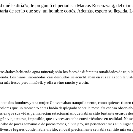
d qué le diría?», le preguntó el periodista Marcos Rosenzvaig, del diar
trataría de ser lo que soy, un hombre cortés. Además, espero su llegada. L
 árabes bebiendo agua mineral; sólo los feces de diferentes tonalidades de rojo lo
 prenda. Los niños limpiabotas, casi desnudos, se acuclillaban en sus cajas con la vi
ba más fresco pero inmóvil, y olía a vino rancio y a orín.
canos: dos hombres y una mujer. Conversaban tranquilamente, como quienes tienen t
colores que un momento antes había desplegado sobre la mesa. Su esposa observab
dos en que sus vidas permanecían estacionarias, que habían sido bastante escasos de
lgún viaje nuevo, imposible, que a veces acababa convirtiéndose en realidad. No se c
al cabo de pocas semanas o de pocos meses, el viajero, sin pertenecer más a un lugar
os diversos lugares donde había vivido, en cuál precisamente se había sentido más en