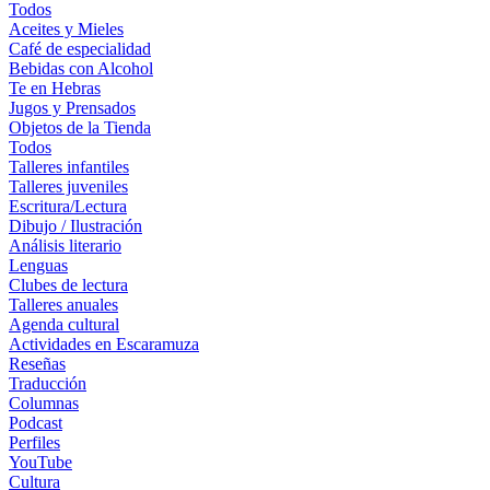
Todos
Aceites y Mieles
Café de especialidad
Bebidas con Alcohol
Te en Hebras
Jugos y Prensados
Objetos de la Tienda
Todos
Talleres infantiles
Talleres juveniles
Escritura/Lectura
Dibujo / Ilustración
Análisis literario
Lenguas
Clubes de lectura
Talleres anuales
Agenda cultural
Actividades en Escaramuza
Reseñas
Traducción
Columnas
Podcast
Perfiles
YouTube
Cultura