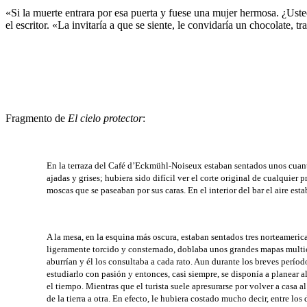
«Si la muerte entrara por esa puerta y fuese una mujer hermosa. ¿Uste
el escritor. «La invitaría a que se siente, le convidaría un chocolate, 
Fragmento de
El cielo protector
:
En la terraza del Café d’Eckmühl-Noiseux estaban sentados unos cuantos
ajadas y grises; hubiera sido difícil ver el corte original de cualquier
moscas que se paseaban por sus caras. En el interior del bar el aire esta
A la mesa, en la esquina más oscura, estaban sentados tres norteameri
ligeramente torcido y consternado, doblaba unos grandes mapas multi
aburrían y él los consultaba a cada rato. Aun durante los breves perío
estudiarlo con pasión y entonces, casi siempre, se disponía a planear a
el tiempo. Mientras que el turista suele apresurarse por volver a casa 
de la tierra a otra. En efecto, le hubiera costado mucho decir, entre l