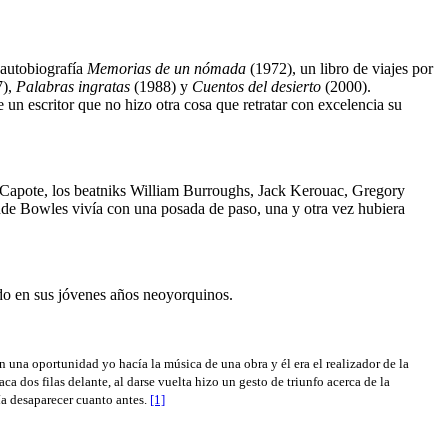
 autobiografía
Memorias de un nómada
(1972), un libro de viajes por
7),
Palabras ingratas
(1988) y
Cuentos del desierto
(2000).
 un escritor que no hizo otra cosa que retratar con excelencia su
n Capote, los beatniks William Burroughs, Jack Kerouac, Gregory
nde Bowles vivía con una posada de paso, una y otra vez hubiera
do en sus jóvenes años neoyorquinos.
n una oportunidad yo hacía la música de una obra y él era el realizador de la
ca dos filas delante, al darse vuelta hizo un gesto de triunfo acerca de la
ría desaparecer cuanto antes.
[1]