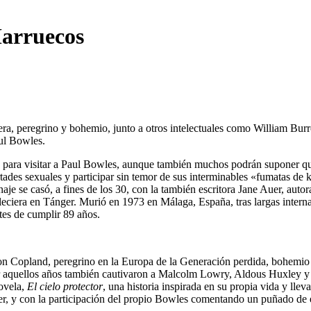
Marruecos
era, peregrino y bohemio, junto a otros intelectuales como William B
aul Bowles.
 para visitar a Paul Bowles, aunque también muchos podrán suponer que 
rtades sexuales y participar sin temor de sus interminables «fumatas de 
je se casó, a fines de los 30, con la también escritora Jane Auer, autor
bleciera en Tánger. Murió en 1973 en Málaga, España, tras largas intern
tes de cumplir 89 años.
n Copland, peregrino en la Europa de la Generación perdida, bohemio
 por aquellos años también cautivaron a Malcolm Lowry, Aldous Huxley
ovela,
El cielo protector
, una historia inspirada en su propia vida y lle
 y con la participación del propio Bowles comentando un puñado de esce