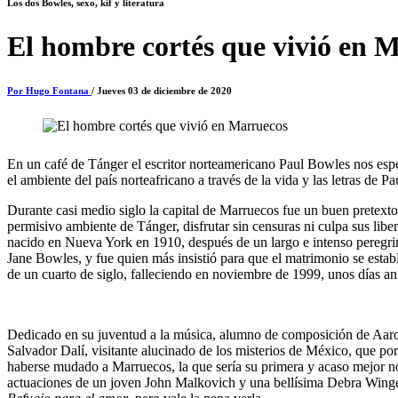
Los dos Bowles, sexo, kif y literatura
El hombre cortés que vivió en 
Por Hugo Fontana
/ Jueves 03 de diciembre de 2020
En un café de Tánger el escritor norteamericano Paul Bowles nos esp
el ambiente del país norteafricano a través de la vida y las letras de P
Durante casi medio siglo la capital de Marruecos fue un buen pretexto
permisivo ambiente de Tánger, disfrutar sin censuras ni culpa sus libe
nacido en Nueva York en 1910, después de un largo e intenso peregrina
Jane Bowles, y fue quien más insistió para que el matrimonio se esta
de un cuarto de siglo, falleciendo en noviembre de 1999, unos días an
Dedicado en su juventud a la música, alumno de composición de Aaro
Salvador Dalí, visitante alucinado de los misterios de México, que
haberse mudado a Marruecos, la que sería su primera y acaso mejor n
actuaciones de un joven John Malkovich y una bellísima Debra Winger,