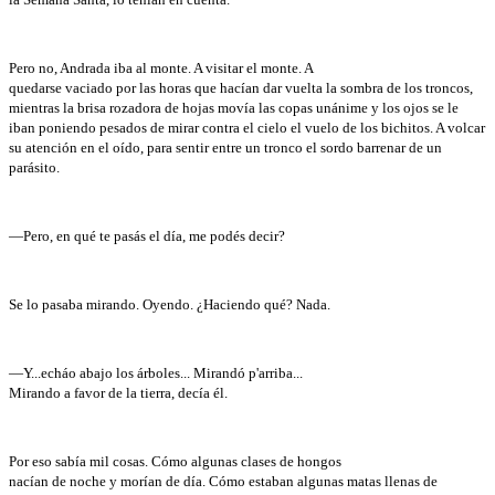
Pero no, Andrada iba al monte. A visitar el monte. A
quedarse vaciado por las horas que hacían dar vuelta la sombra de los troncos,
mientras la brisa rozadora de hojas movía las copas unánime y los ojos se le
iban poniendo pesados de mirar contra el cielo el vuelo de los bichitos. A volcar
su atención en el oído, para sentir entre un tronco el sordo barrenar de un
parásito.
—Pero, en qué te pasás el día, me podés decir?
Se lo pasaba mirando. Oyendo. ¿Haciendo qué? Nada.
—Y...echáo abajo los árboles... Mirandó p'arriba...
Mirando a favor de la tierra, decía él.
Por eso sabía mil cosas. Cómo algunas clases de hongos
nacían de noche y morían de día. Cómo estaban algunas matas llenas de