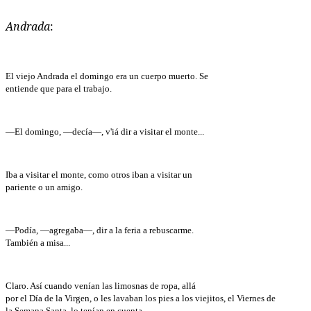
Andrada
:
El viejo Andrada el domingo era un cuerpo muerto. Se
entiende que para el trabajo.
—El domingo, —decía—, v'iá dir a visitar el monte...
Iba a visitar el monte, como otros iban a visitar un
pariente o un amigo.
—Podía, —agregaba—, dir a la feria a rebuscarme.
También a misa...
Claro. Así cuando venían las limosnas de ropa, allá
por el Día de la Virgen, o les lavaban los pies a los viejitos, el Viernes de
la Semana Santa, lo tenían en cuenta.