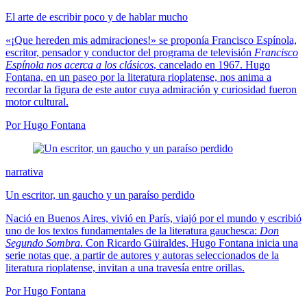
El arte de escribir poco y de hablar mucho
«¡Que hereden mis admiraciones!» se proponía Francisco Espínola,
escritor, pensador y conductor del programa de televisión
Francisco
Espínola nos acerca a los clásicos
, cancelado en 1967. Hugo
Fontana, en un paseo por la literatura rioplatense, nos anima a
recordar la figura de este autor cuya admiración y curiosidad fueron
motor cultural.
Por Hugo Fontana
narrativa
Un escritor, un gaucho y un paraíso perdido
Nació en Buenos Aires, vivió en París, viajó por el mundo y escribió
uno de los textos fundamentales de la literatura gauchesca:
Don
Segundo Sombra
. Con Ricardo Güiraldes, Hugo Fontana inicia una
serie notas que, a partir de autores y autoras seleccionados de la
literatura rioplatense, invitan a una travesía entre orillas.
Por Hugo Fontana