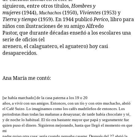
siguieron, entre otros títulos,
Hombres y
mujeres
(1944),
(1950),
Vivientes
(1953) y
Muchachos
Tierra y tiempo
(1959). En 1944 publicó
Perico
, libro para
niños con ilustraciones de su amigo Alfredo
Pastor, que durante décadas enseñó a los escolares una
serie de oficios (el
arenero, el calaguatero, el aguatero) hoy casi
desaparecidos.
Ana María me contó:
[se había marchado] de la casa paterna a los 19 o 20
años, a vivir con sus amigos. Entonces, con un tío y con otro muchacho, abrió
el Café Suizo. Lo imaginamos como los cafés madrileños de entonces. Los
periodistas iban todas las mañanas a desayunar; de tarde había chocolate y té,
y de noche lo habitual. El tío era bastante mayor que papá y seguramente fue
quien puso el dinero. Siguieron mejorando, hasta que llegó el momento en que
mi
padre quiso otra cosa; sería cuando pensaba casarse. Después del 27 abrió la