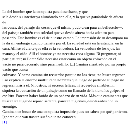
La del hombre que la conquista para descifrarse, y que
sale desde su interior ya alumbrado con ella, y la que va ganándole de afuera —
de
las cosas, del paisaje sin cosas que él mismo pudo crear para embellecerlo—,
del paisaje también con soledad que va desde afuera hacia adentro para
poseerlo. Este hombre es el de nuestro campo. La impresión de su desamparo no
la da sin embargo cuando transita por él. La soledad está en la estancia, en la
casa. Allí se advierte que ella es la vencedora. La vencedora de los ojos, las
manos y el oído. Allí el hombre ya no necesita cosa alguna. Ni preguntar, ni
partir, ni reír, ni llorar. Sólo necesita estar como un objeto colocado en el
vacío no para decorarlo sino para medirlo.
[...] Camina arrastrado por su propio
vacío que busca
colmarse. Y como camina sin recuerdos porque no los tiene, no busca regresar.
Eso explica la enorme multitud de hombres que luego de partir de su pago no
regresan más a él. Ni rostros, ni sucesos felices, ni recuerdos amables, ni
siquiera la evocación de un paisaje como un llamado de la tierra les golpea el
espíritu. Parecen haber huido de un pedazo de su vida. Más que caminantes que
buscan un lugar de reposo sedante, parecen fugitivos, desplazados por un
enemigo.
Caminan en busca de una conquista imposible pues no saben por qué partieron.
Ignoran que van tras un sueño que no conocen.
[1]