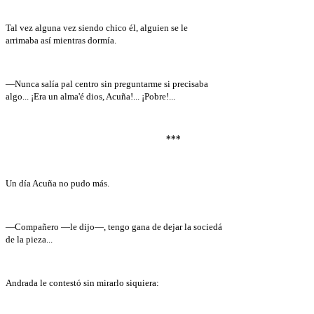
Tal vez alguna vez siendo chico él, alguien se le
arrimaba así mientras dormía.
—Nunca salía pal centro sin preguntarme si precisaba
algo... ¡Era un alma'é dios, Acuña!... ¡Pobre!...
***
Un día Acuña no pudo más.
—Compañero —le dijo—, tengo gana de dejar la sociedá
de la pieza...
Andrada le contestó sin mirarlo siquiera: