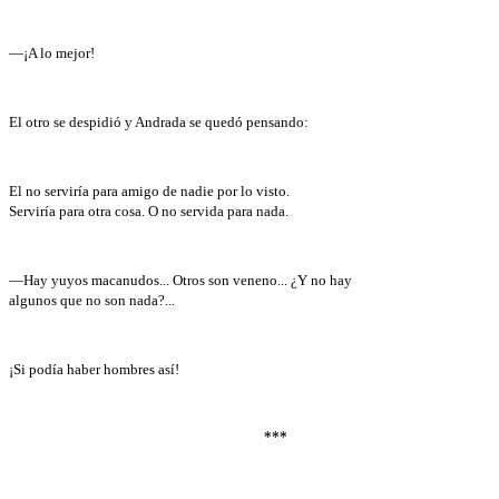
—¡A lo mejor!
El otro se despidió y Andrada se quedó pensando:
El no serviría para amigo de nadie por lo visto.
Serviría para otra cosa. O no servida para nada.
—Hay yuyos macanudos... Otros son veneno... ¿Y no hay
algunos que no son nada?...
¡Si podía haber hombres así!
***