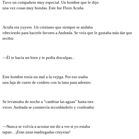
Tuvo un compañero muy especial. Un hombre que le dijo
una vez cosas muy hondas. Este fue Floro Acuña.
Acuña era yuyero. Un cristiano que siempre se andaba
ofreciendo para hacerle favores a Andrada. Se veía que le gustaba más dar que
recibir.
—Él te hacía un bien y te pedía disculpas...
Este hombre tenía un mal a la vejiga. Por eso usaba
una faja de cuero de cordero con la lana para adentro.
Se levantaba de noche a “cambiar las aguas” hasta tres
veces. Andrada se conmovía recordándolo y confesaba:
—Nunca se volvía a acostar sin dir a ver si yo estaba
tapao... ¡Eran unas madrugadas cruyeras!