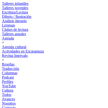
Talleres infantiles
Talleres juveniles
Escritura/Lectura
Dibujo / Ilustración
Análisis literario
Lenguas
Clubes de lectura
Talleres anuales
Agenda
+
Agenda cultural
Actividades en Escaramuza
Revista Intervalo
+
Reseñas
Traducción
Columnas
Podcast
Perfiles
YouTube
Cultura
Todos
Avances
Nosotros
Contacto