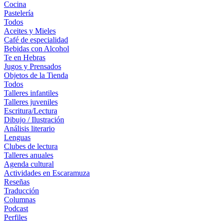
Cocina
Pastelería
Todos
Aceites y Mieles
Café de especialidad
Bebidas con Alcohol
Te en Hebras
Jugos y Prensados
Objetos de la Tienda
Todos
Talleres infantiles
Talleres juveniles
Escritura/Lectura
Dibujo / Ilustración
Análisis literario
Lenguas
Clubes de lectura
Talleres anuales
Agenda cultural
Actividades en Escaramuza
Reseñas
Traducción
Columnas
Podcast
Perfiles