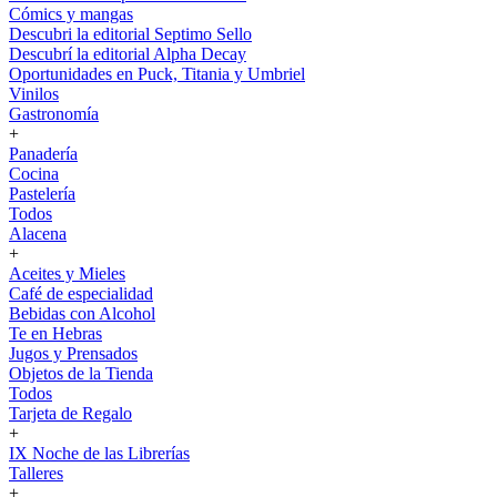
Cómics y mangas
Descubri la editorial Septimo Sello
Descubrí la editorial Alpha Decay
Oportunidades en Puck, Titania y Umbriel
Vinilos
Gastronomía
+
Panadería
Cocina
Pastelería
Todos
Alacena
+
Aceites y Mieles
Café de especialidad
Bebidas con Alcohol
Te en Hebras
Jugos y Prensados
Objetos de la Tienda
Todos
Tarjeta de Regalo
+
IX Noche de las Librerías
Talleres
+