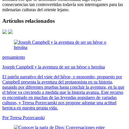
consecuencias tan controvertidas todavía son interrogantes para las
milenarias culturas del oriente lejano.
Artículos relacionados
pensamiento
Joseph Campbell y la aventura de ser un héroe o heroína
El patrón narrativo del viaje del héroe, o monomito, propuesto por
Campbell presenta la aventura del protagonista en su historia,
pasando por diferentes pruebas hasta concluir la aventura, en la que
el héroe va creciendo a medida que la historia avanza. Este recurso
es encontrado en muchas de las leyendas populares de variadas
culturas, y Teresa Porzecanski nos propone adoptar una actitud
heroica en nuestra propia vida.
Por Teresa Porzecanski