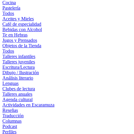
Cocina
Pastelería
Todos
Aceites y Mieles
Café de especialidad
Bebidas con Alcohol
Te en Hebras
Jugos y Prensados
Objetos de la Tienda
Todos
Talleres infantiles
Talleres juveniles
Escritura/Lectura
Dibujo / Ilustración
Análisis literario
Lenguas
Clubes de lectura
Talleres anuales
Agenda cultural
Actividades en Escaramuza
Reseñas
Traducción
Columnas
Podcast
Perfiles