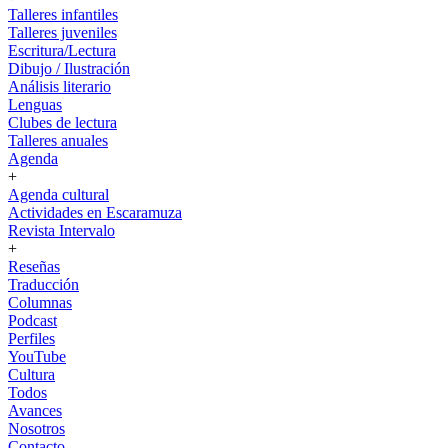
Talleres infantiles
Talleres juveniles
Escritura/Lectura
Dibujo / Ilustración
Análisis literario
Lenguas
Clubes de lectura
Talleres anuales
Agenda
+
Agenda cultural
Actividades en Escaramuza
Revista Intervalo
+
Reseñas
Traducción
Columnas
Podcast
Perfiles
YouTube
Cultura
Todos
Avances
Nosotros
Contacto