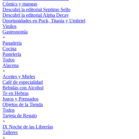
Cómics y mangas
Descubri la editorial Septimo Sello
Descubrí la editorial Alpha Decay
Oportunidades en Puck, Titania y Umbriel
Vinilos
Gastronomía
+
Panadería
Cocina
Pastelería
Todos
Alacena
+
Aceites y Mieles
Café de especialidad
Bebidas con Alcohol
Te en Hebras
Jugos y Prensados
Objetos de la Tienda
Todos
Tarjeta de Regalo
+
IX Noche de las Librerías
Talleres
+