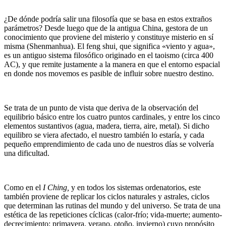
¿De dónde podría salir una filosofía que se basa en estos extraños
parámetros? Desde luego que de la antigua China, gestora de un
conocimiento que proviene del misterio y constituye misterio en sí
misma (Shenmanhua). El feng shui
,
que significa «viento y agua»,
es un antiguo sistema filosófico originado en el taoismo (circa 400
AC), y que remite justamente a la manera en que el entorno espacial
en donde nos movemos es pasible de influir sobre nuestro destino.
Se trata de un punto de vista que deriva de la observación del
equilibrio básico entre los cuatro puntos cardinales, y entre los cinco
elementos sustantivos (agua, madera, tierra, aire, metal). Si dicho
equilibro se viera afectado, el nuestro también lo estaría, y cada
pequeño emprendimiento de cada uno de nuestros días se volvería
una dificultad.
Como en el
I Ching,
y en todos los sistemas ordenatorios, este
también proviene de replicar los ciclos naturales y astrales, ciclos
que determinan las rutinas del mundo y del universo. Se trata de una
estética de las repeticiones cíclicas (calor-frío; vida-muerte; aumento-
decrecimiento; primavera, verano, otoño, invierno) cuyo propósito