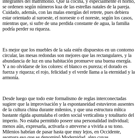
integrantes del matrimonio. Que la cocina, y especialmente el horno,
se ordenen según números kua de las estrellas natales de la pareja.
Cuidado, además, con las malas energías del retrete, pues debiera
estar orientado al suroeste, el noroeste o el noreste, según los casos,
mientras que, si sufre de una perdida constante de agua, la familia
podría perder su riqueza.
Es mejor que los muebles de la sala estén dispuestos en un contorno
circular, las mesas redondas son mejores que las rectangulares, y la
abundancia de luz en una habitación promueve una buena energía.
Y a no olvidarse de los colores: el blanco es pureza; el dorado es
fuerza y riqueza; el rojo, felicidad y el verde llama a la eternidad y la
armonía.
Desde luego que todo este formalismo de reglas interconectadas
sugiere que la improvisación y la espontaneidad estuvieron ausentes
de la cultura china durante milenios, y que una estructura mítica
bastante rígida apuntalaba el orden social verticalista y totalitario del
imperio. No estaba permitido poseer una personalidad individual;
menos aún, expresarla, activarla o atreverse a vivirla a su tono.
Milenios habrían de pasar hasta que muy lejos, en Occidente,
asomara eso que se denominó Modernidad, algo cuyas