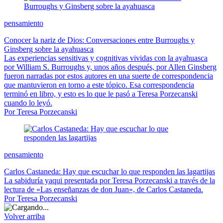
pensamiento
Conocer la nariz de Dios: Conversaciones entre Burroughs y
Ginsberg sobre la ayahuasca
Las experiencias sensitivas y cognitivas vividas con la ayahuasca
por William S. Burroughs y, unos años después, por Allen Ginsberg
fueron narradas por estos autores en una suerte de correspondencia
que mantuvieron en torno a este tópico. Esa correspondencia
terminó en libro, y esto es lo que le pasó a Teresa Porzecanski
cuando lo leyó.
Por Teresa Porzecanski
pensamiento
Carlos Castaneda: Hay que escuchar lo que responden las lagartijas
La sabiduría yaqui presentada por Teresa Porzecanski a través de la
lectura de «Las enseñanzas de don Juan», de Carlos Castaneda.
Por Teresa Porzecanski
Volver arriba