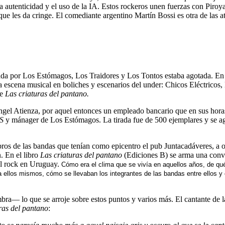
. la autenticidad y el uso de la IA. Estos rockeros unen fuerzas con Pir
ue les da cringe. El comediante argentino Martín Bossi es otra de las at
da por Los Estómagos, Los Traidores y Los Tontos estaba agotada. En 1
 escena musical en boliches y escenarios del under: Chicos Eléctric
de
Las criaturas del pantano.
Ángel Atienza, por aquel entonces un empleado bancario que en sus horas 
S
y mánager de Los Estómagos. La tirada fue de 500 ejemplares y se ag
bros de las bandas que tenían como epicentro el pub Juntacadáveres, a o
n. En el libro
Las criaturas del pantano
(Ediciones B) se arma una conver
del rock en Uruguay.
Cómo era el clima que se vivía en aquellos años, de qu
ara ellos mismos, cómo se llevaban los integrantes de las bandas entre ellos
sombra— lo que se arroje sobre estos puntos y varios más. El cantant
ras del pantano
: