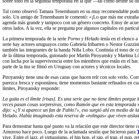
sobre todo en la segunda temporada en la que —tal como define su direc
Tal como observó Tamara Tenembaum en su muy recomendable pod
solo. Un amigo de Tenembaum le comentó: «¡Lo que más me extraña es q
agenda más grande y tampoco con un género concreto. Estoy de acuerd
otros lados. A la vez, ella se pregunta por algunos capítulos en parti
La primera temporada de la serie
Porno y Helado
tenía en el elenco 
serie hay actores uruguayos como Gabriela Iribarren o Nestor Guzzin
también las integrantes de la banda Niña Lobo. Continúa el tono de c
de la última temporada, guionado por Martín Piroyansky y Martina Lópe
con lucha por la supervivencia entre los miembros que están en el bar
parte de la tira se filmó en Uruguay con actores y técnicos locales.
Piroyansky tiene una de esas caras que hacen reír con solo verlo. Com
parezca fresca y espontánea, tiene momentos bastante refinados en cua
límites, Piroyansky responde:
La guita es el límite [risas]. Es una serie que no tiene límites porqu
veces pasan cosas sorpresivas, como Ramón que en esta temporada se
dijo:
«
¿Y si aparece un fan de Pablo?
»
, eso surgió ahí en medio de la
Helado.
Había imaginado esta reserva de
«
rolingas
»
que viven aislad
Para demostrar hasta qué punto va la relación que este director tiene 
Amoroso hace poco. Luego de la aclamada sesión que hicieron para
vive. Entre el jazz, el virtuosismo, el hip hop, el rap, el trap, el pop,