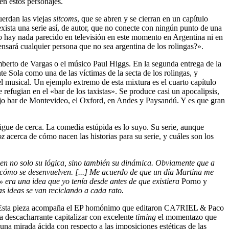
en estos personajes.
uerdan las viejas
sitcoms
, que se abren y se cierran en un capítulo
ista una serie así, de autor, que no conecte con ningún punto de una
 hay nada parecido en televisión en este momento en Argentina ni en
pensará cualquier persona que no sea argentina de los rolingas?».
erto de Vargas o el músico Paul Higgs. En la segunda entrega de la
e Sola como una de las víctimas de la secta de los rolingas, y
l musical. Un ejemplo extremo de esta mixtura es el cuarto capítulo
efugian en el «bar de los taxistas». Se produce casi un apocalipsis,
viejo bar de Montevideo, el Oxford, en Andes y Paysandú. Y es que gran
igue de cerca. La comedia estúpida es lo suyo. Su serie, aunque
oz
acerca de cómo nacen las historias para su serie, y cuáles son los
tienen no solo su lógica, sino también su dinámica. Obviamente que a
 cómo se desenvuelven. [...] Me acuerdo de que un día Martina me
»
era una idea que yo tenía desde antes de que existiera
Porno y
s ideas se van reciclando a cada rato.
a. Esta pieza acompaña el EP homónimo que editaron CA7RIEL & Paco
ica descacharrante capitalizar con excelente
timing
el momentazo que
 una mirada ácida con respecto a las imposiciones estéticas de las