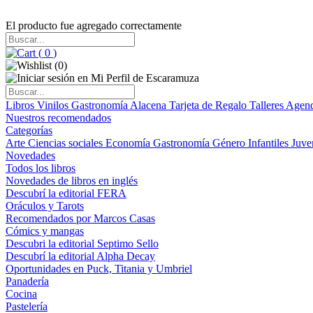
El producto fue agregado correctamente
(
0
)
(
0
)
Libros
Vinilos
Gastronomía
Alacena
Tarjeta de Regalo
Talleres
Agen
Nuestros recomendados
Categorías
Arte
Ciencias sociales
Economía
Gastronomía
Género
Infantiles
Juve
Novedades
Todos los libros
Novedades de libros en inglés
Descubrí la editorial FERA
Oráculos y Tarots
Recomendados por Marcos Casas
Cómics y mangas
Descubri la editorial Septimo Sello
Descubrí la editorial Alpha Decay
Oportunidades en Puck, Titania y Umbriel
Panadería
Cocina
Pastelería