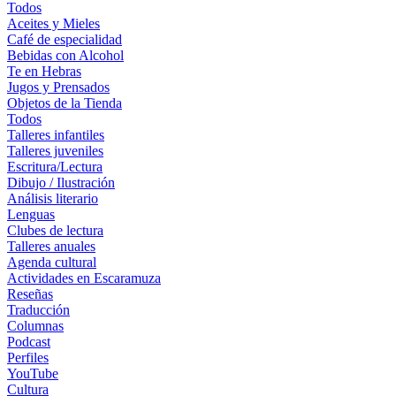
Todos
Aceites y Mieles
Café de especialidad
Bebidas con Alcohol
Te en Hebras
Jugos y Prensados
Objetos de la Tienda
Todos
Talleres infantiles
Talleres juveniles
Escritura/Lectura
Dibujo / Ilustración
Análisis literario
Lenguas
Clubes de lectura
Talleres anuales
Agenda cultural
Actividades en Escaramuza
Reseñas
Traducción
Columnas
Podcast
Perfiles
YouTube
Cultura