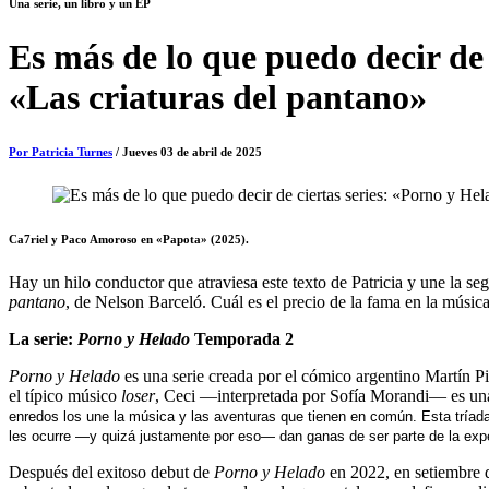
Una serie, un libro y un EP
Es más de lo que puedo decir de
«Las criaturas del pantano»
Por Patricia Turnes
/ Jueves 03 de abril de 2025
Ca7riel y Paco Amoroso en «Papota» (2025).
Hay un hilo conductor que atraviesa este texto de Patricia y une la 
pantano
, de Nelson Barceló. Cuál es el precio de la fama en la músi
La serie:
Porno y Helado
Temporada 2
Porno y Helado
es una serie creada por el cómico argentino Martín P
el típico músico
loser
, Ceci —interpretada por Sofía Morandi— es una
enredos los une la música y las aventuras que tienen en común. Esta tríada 
les ocurre —y quizá justamente por eso— dan ganas de ser parte de la exp
Después del exitoso debut de
Porno y Helado
en 2022, en setiembre d