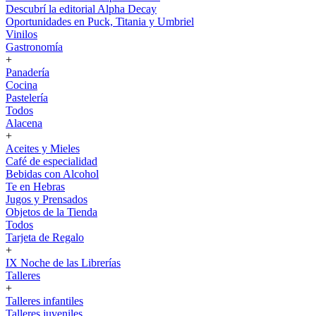
Descubrí la editorial Alpha Decay
Oportunidades en Puck, Titania y Umbriel
Vinilos
Gastronomía
+
Panadería
Cocina
Pastelería
Todos
Alacena
+
Aceites y Mieles
Café de especialidad
Bebidas con Alcohol
Te en Hebras
Jugos y Prensados
Objetos de la Tienda
Todos
Tarjeta de Regalo
+
IX Noche de las Librerías
Talleres
+
Talleres infantiles
Talleres juveniles