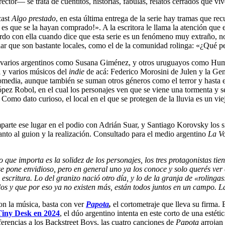
tor— se trata de cuentitos, historias, fábulas, relatos cerrados que viv
cast
Algo prestado
, en esta última entrega de la serie hay tramas que rec
ue se la hayan comprado!». A la escritora le llama la atención que ex
o con ella cuando dice que esta serie es un fenómeno muy extraño, no
cular que son bastante locales, como el de la comunidad rolinga: «¿Qué 
a varios argentinos como Susana Giménez, y otros uruguayos como Humb
i y varios músicos del
indie
de acá: Federico Morosini de Julen y la Gent
omedia, aunque también se suman otros géneros como el terror y hasta e
z Robol, en el cual los personajes ven que se viene una tormenta y se r
. Como dato curioso, el local en el que se protegen de la lluvia es un 
parte ese lugar en el podio con Adrián Suar, y Santiago Korovsky los s
nto al guion y la realización. Consultado para el medio argentino
La V
e lo que importa es la solidez de los personajes, los tres protagonistas 
 pone envidioso, pero en general uno ya los conoce y solo querés ver
 escritura. Lo del granizo nació otro día, y lo de la granja de
«r
olingas
os y que por eso ya no existen más, están todos juntos en un campo. La
con la música, basta con ver
Papota
,
el cortometraje que lleva su firm
Tiny Desk en 2024
, el dúo argentino intenta en este corto de una estét
 referencias a los Backstreet Boys, las cuatro canciones de
Papota
arrojan