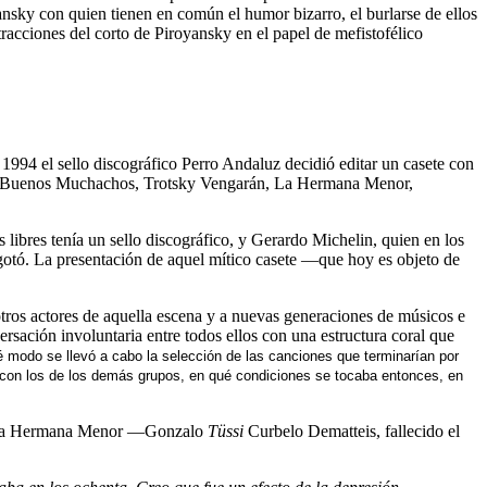
oyansky con quien tienen en común el humor bizarro, el burlarse de ellos
racciones del corto de Piroyansky en el papel de mefistofélico
994 el sello discográfico Perro Andaluz decidió editar un casete con
os, Buenos Muchachos, Trotsky Vengarán, La Hermana Menor,
libres tenía un sello discográfico, y Gerardo Michelin, quien en los
otó. La presentación de aquel mítico casete —que hoy es objeto de
tros actores de aquella escena y a nuevas generaciones de músicos e
sación involuntaria entre todos ellos con una estructura coral que
é modo se llevó a cabo la selección de las canciones que terminarían por
 y con los de los demás grupos, en qué condiciones se tocaba entonces, en
e de la Hermana Menor —Gonzalo
Tüssi
Curbelo Dematteis, fallecido el