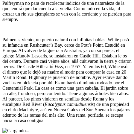
Palfreyman no para de recolectar indicios de una naturaleza de la
que tendrá que dar cuenta a la vuelta. Como todo en la vida, al
cruzar un río sus ejemplares se van con la corriente y se pierden para
siempre.
Palmeras, viento, un puerto natural con infinitas bahías. White pasó
su infancia en Rushcutter’s Bay, cerca de Pott’s Point. Estudió en
Europa. Al volver de la guerra a Australia, ya con su pareja, el
griego Manoly Lascaris, se instalaron en Castle Hill. Estaban lejos
del centro. Durante casi veinte años, allá cultivaron la tierra y criaron
perros. De Castle Hill salió
Voss
, en 1957. Ya en los 60, White usó
el dinero que le dejó su madre al morir para comprar la casa en 20
Martin Road. Highbury le pusieron de nombre. Ayer estuve dando
vueltas en bicicleta por ahí. Es un barrio diminuto rodeado por el
Centennial Park. La casa es como una gran cabaña. El jardín sobre
la calle, frondoso, pero contenido. Tiene algunos árboles bien altos.
Al parecer, los pinos vinieron en semillas desde Roma y los
eucaliptus Red River (
Eucalyptus camaldulensis
) de una propiedad
en el río Macintyre, acá en Nueva Gales del Sur. Suenan los pájaros
adentro de las ramas del más alto. Una rama, porfiada, se escapa
hacia la casa contigua.