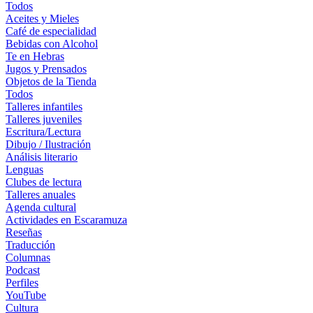
Todos
Aceites y Mieles
Café de especialidad
Bebidas con Alcohol
Te en Hebras
Jugos y Prensados
Objetos de la Tienda
Todos
Talleres infantiles
Talleres juveniles
Escritura/Lectura
Dibujo / Ilustración
Análisis literario
Lenguas
Clubes de lectura
Talleres anuales
Agenda cultural
Actividades en Escaramuza
Reseñas
Traducción
Columnas
Podcast
Perfiles
YouTube
Cultura