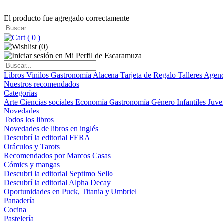
El producto fue agregado correctamente
(
0
)
(
0
)
Libros
Vinilos
Gastronomía
Alacena
Tarjeta de Regalo
Talleres
Agen
Nuestros recomendados
Categorías
Arte
Ciencias sociales
Economía
Gastronomía
Género
Infantiles
Juve
Novedades
Todos los libros
Novedades de libros en inglés
Descubrí la editorial FERA
Oráculos y Tarots
Recomendados por Marcos Casas
Cómics y mangas
Descubri la editorial Septimo Sello
Descubrí la editorial Alpha Decay
Oportunidades en Puck, Titania y Umbriel
Panadería
Cocina
Pastelería