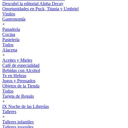
Descubrí la editorial Alpha Decay
Oportunidades en Puck, Titania y Umbriel
Vinilos
Gastronomía
+
Panadería
Cocina
Pastelería
Todos
Alacena
+
Aceites y Mieles
Café de especialidad
Bebidas con Alcohol
Te en Hebras
Jugos y Prensados
Objetos de la Tienda
Todos
Tarjeta de Regalo
+
IX Noche de las Librerías
Talleres
+
Talleres infantiles
Talleres juveniles