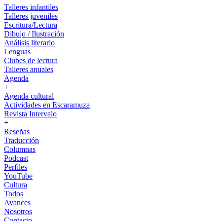
Talleres infantiles
Talleres juveniles
Escritura/Lectura
Dibujo / Ilustración
Análisis literario
Lenguas
Clubes de lectura
Talleres anuales
Agenda
+
Agenda cultural
Actividades en Escaramuza
Revista Intervalo
+
Reseñas
Traducción
Columnas
Podcast
Perfiles
YouTube
Cultura
Todos
Avances
Nosotros
Contacto