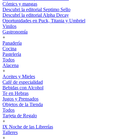
Cómics y mangas
Descubri la editorial Septimo Sello
Descubrí la editorial Alpha Decay
Oportunidades en Puck, Titania y Umbriel
Vinilos
Gastronomía
+
Panadería
Cocina
Pastelería
Todos
Alacena
+
Aceites y Mieles
Café de especialidad
Bebidas con Alcohol
Te en Hebras
Jugos y Prensados
Objetos de la Tienda
Todos
Tarjeta de Regalo
+
IX Noche de las Librerías
Talleres
+