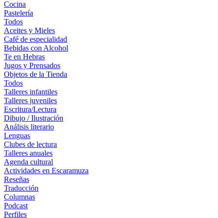
Cocina
Pastelería
Todos
Aceites y Mieles
Café de especialidad
Bebidas con Alcohol
Te en Hebras
Jugos y Prensados
Objetos de la Tienda
Todos
Talleres infantiles
Talleres juveniles
Escritura/Lectura
Dibujo / Ilustración
Análisis literario
Lenguas
Clubes de lectura
Talleres anuales
Agenda cultural
Actividades en Escaramuza
Reseñas
Traducción
Columnas
Podcast
Perfiles