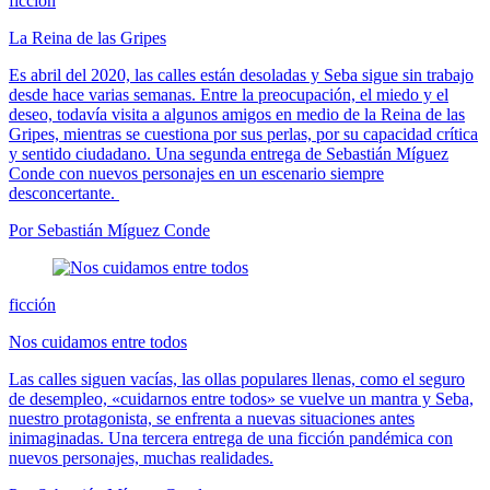
ficción
La Reina de las Gripes
Es abril del 2020, las calles están desoladas y Seba sigue sin trabajo
desde hace varias semanas. Entre la preocupación, el miedo y el
deseo, todavía visita a algunos amigos en medio de la Reina de las
Gripes, mientras se cuestiona por sus perlas, por su capacidad crítica
y sentido ciudadano. Una segunda entrega de Sebastián Míguez
Conde con nuevos personajes en un escenario siempre
desconcertante.
Por Sebastián Míguez Conde
ficción
Nos cuidamos entre todos
Las calles siguen vacías, las ollas populares llenas, como el seguro
de desempleo, «cuidarnos entre todos» se vuelve un mantra y Seba,
nuestro protagonista, se enfrenta a nuevas situaciones antes
inimaginadas. Una tercera entrega de una ficción pandémica con
nuevos personajes, muchas realidades.