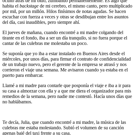
oculto atrás de mi oído, zumbando permanentemente. Es algo que
habita el
backstage
de mi cerebro, el mismo canto, pero multiplicado
por mil, por un millón. Hilos finísimos de notas agudas. Se hacen
escuchar con fuerza a veces y otras se desdibujan entre los asuntos
del día, casi inaudibles, pero siempre ahí.
El jueves de mañana, cuando encontré a mi madre colgando del
tirante en el fondo, iba a ser un día tranquilo, si no fuera porque el
cantar de las culebras me molestaba un poco.
Se suponía que yo iba a estar instalado en Buenos Aires desde el
miércoles, por unos días, para firmar el contrato de confidencialidad
de un trabajo nuevo, pero el gerente de la empresa se atrasó y nos
corrieron el viaje una semana. Me avisaron cuando ya estaba en el
puerto para embarcar.
Llamé a mi madre para contarle que posponía el viaje e iba a ir para
su casa a almorzar con ella y a que me diera el organizador para mis
remedios de la semana, pero nadie me contestó. Hacía unos días que
no hablábamos.
Te decía, Julia, que cuando encontré a mi madre, la música de las
culebras me estaba molestando. Subió el volumen de su canción
apenas bajé del taxi frente a su casa.