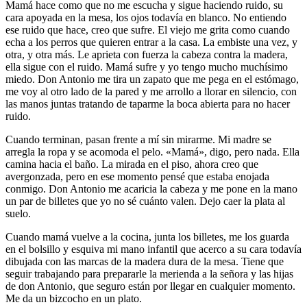
Mamá hace como que no me escucha y sigue haciendo ruido, su
cara apoyada en la mesa, los ojos todavía en blanco. No entiendo
ese ruido que hace, creo que sufre. El viejo me grita como cuando
echa a los perros que quieren entrar a la casa. La embiste una vez, y
otra, y otra más. Le aprieta con fuerza la cabeza contra la madera,
ella sigue con el ruido. Mamá sufre y yo tengo mucho muchísimo
miedo. Don Antonio me tira un zapato que me pega en el estómago,
me voy al otro lado de la pared y me arrollo a llorar en silencio, con
las manos juntas tratando de taparme la boca abierta para no hacer
ruido.
Cuando terminan, pasan frente a mí sin mirarme. Mi madre se
arregla la ropa y se acomoda el pelo. «Mamá», digo, pero nada. Ella
camina hacia el baño. La mirada en el piso, ahora creo que
avergonzada, pero en ese momento pensé que estaba enojada
conmigo. Don Antonio me acaricia la cabeza y me pone en la mano
un par de billetes que yo no sé cuánto valen. Dejo caer la plata al
suelo.
Cuando mamá vuelve a la cocina, junta los billetes, me los guarda
en el bolsillo y esquiva mi mano infantil que acerco a su cara todavía
dibujada con las marcas de la madera dura de la mesa. Tiene que
seguir trabajando para prepararle la merienda a la señora y las hijas
de don Antonio, que seguro están por llegar en cualquier momento.
Me da un bizcocho en un plato.