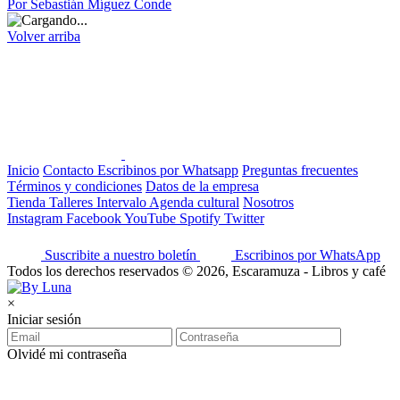
Por Sebastián Míguez Conde
Volver arriba
Inicio
Contacto
Escribinos por Whatsapp
Preguntas frecuentes
Términos y condiciones
Datos de la empresa
Tienda
Talleres
Intervalo
Agenda cultural
Nosotros
Instagram
Facebook
YouTube
Spotify
Twitter
Suscribite a nuestro boletín
Escribinos por WhatsApp
Todos los derechos reservados © 2026, Escaramuza - Libros y café
×
Iniciar sesión
Olvidé mi contraseña