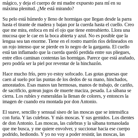
mágico, y deja el cuerpo de mi madre expuesto para mí en su
máxima plenitud. ¿Me está mirando?
Su pelo está húmedo y lleno de hormigas que llegan desde la parra
hasta el tirante de madera y bajan por la cuerda hasta el cuello. Creo
que me mira, enfoca en mí el ojo que tiene entreabierto. Llora una
mucosa que le cae en la boca abierta y azul. No es posible que la
lengua sea tan enorme. Tiene en el rostro marrón ríos delineados en
un rojo intenso que se pierde en lo negro de la garganta. El cuello
está tan inflamado que la cuerda quedó perdida entre sus pliegues,
entre ellos caminan contentas las hormigas. Parece que está arañado,
pero podría ser la piel por reventar de la hinchazón.
Hace mucho frío, pero yo estoy sofocado. Las gotas gruesas que
caen al suelo por las puntas de los dedos de su mano, hinchados,
amoratados. Esas manos tan hermosas, manos de trabajo, de cariño,
de sacrificio, gotean jugos de muerte maciza, pesada. La sábana se
cierra. Los rubíes y esmeraldas la llenan de colores, y entonces la
imagen de cuando era montada por don Antonio.
El suave, sencillo y sensual siseo de las moscas que se intensifica
con furia. Y las culebras. Y más moscas. Y sus gemidos. Los dientes
de don Antonio. Las moscas, las culebras y la sábana tornasolada
que me busca, y me quiere envolver, y succionar hacia ese cuerpo
podrido, hediondo. Y yo no voy a poder resistir, las moscas, las