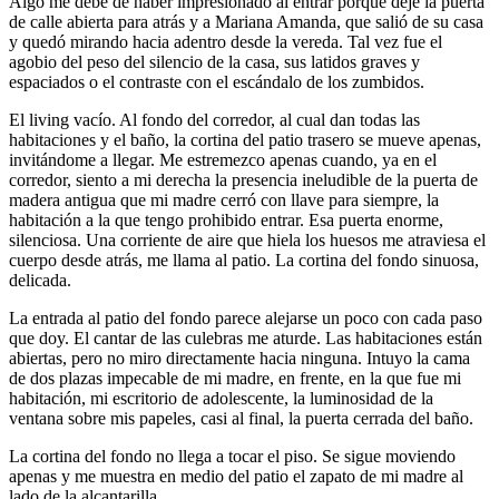
Algo me debe de haber impresionado al entrar porque dejé la puerta
de calle abierta para atrás y a Mariana Amanda, que salió de su casa
y quedó mirando hacia adentro desde la vereda. Tal vez fue el
agobio del peso del silencio de la casa, sus latidos graves y
espaciados o el contraste con el escándalo de los zumbidos.
El living vacío. Al fondo del corredor, al cual dan todas las
habitaciones y el baño, la cortina del patio trasero se mueve apenas,
invitándome a llegar. Me estremezco apenas cuando, ya en el
corredor, siento a mi derecha la presencia ineludible de la puerta de
madera antigua que mi madre cerró con llave para siempre, la
habitación a la que tengo prohibido entrar. Esa puerta enorme,
silenciosa. Una corriente de aire que hiela los huesos me atraviesa el
cuerpo desde atrás, me llama al patio. La cortina del fondo sinuosa,
delicada.
La entrada al patio del fondo parece alejarse un poco con cada paso
que doy. El cantar de las culebras me aturde. Las habitaciones están
abiertas, pero no miro directamente hacia ninguna. Intuyo la cama
de dos plazas impecable de mi madre, en frente, en la que fue mi
habitación, mi escritorio de adolescente, la luminosidad de la
ventana sobre mis papeles, casi al final, la puerta cerrada del baño.
La cortina del fondo no llega a tocar el piso. Se sigue moviendo
apenas y me muestra en medio del patio el zapato de mi madre al
lado de la alcantarilla.