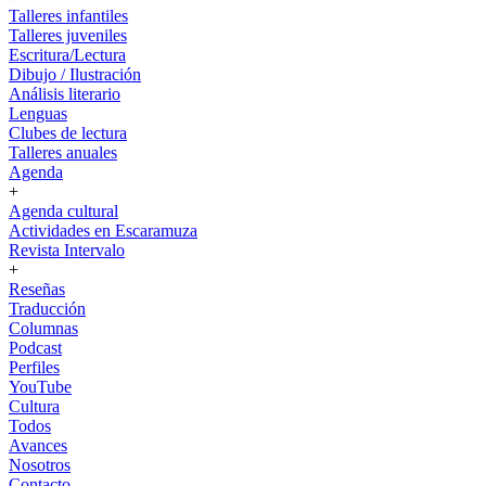
Talleres infantiles
Talleres juveniles
Escritura/Lectura
Dibujo / Ilustración
Análisis literario
Lenguas
Clubes de lectura
Talleres anuales
Agenda
+
Agenda cultural
Actividades en Escaramuza
Revista Intervalo
+
Reseñas
Traducción
Columnas
Podcast
Perfiles
YouTube
Cultura
Todos
Avances
Nosotros
Contacto