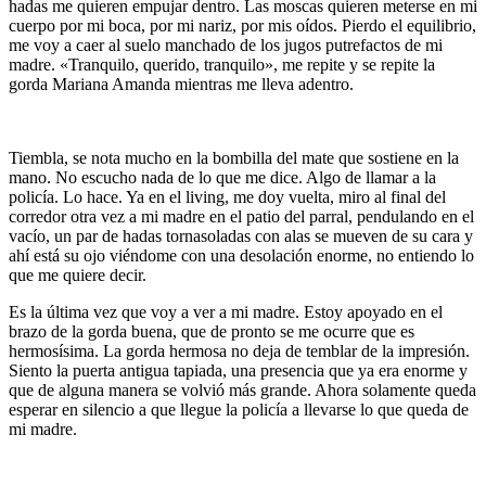
hadas me quieren empujar dentro. Las moscas quieren meterse en mi
cuerpo por mi boca, por mi nariz, por mis oídos. Pierdo el equilibrio,
me voy a caer al suelo manchado de los jugos putrefactos de mi
madre. «Tranquilo, querido, tranquilo», me repite y se repite la
gorda Mariana Amanda mientras me lleva adentro.
Tiembla, se nota mucho en la bombilla del mate que sostiene en la
mano. No escucho nada de lo que me dice. Algo de llamar a la
policía. Lo hace. Ya en el living, me doy vuelta, miro al final del
corredor otra vez a mi madre en el patio del parral, pendulando en el
vacío, un par de hadas tornasoladas con alas se mueven de su cara y
ahí está su ojo viéndome con una desolación enorme, no entiendo lo
que me quiere decir.
Es la última vez que voy a ver a mi madre. Estoy apoyado en el
brazo de la gorda buena, que de pronto se me ocurre que es
hermosísima. La gorda hermosa no deja de temblar de la impresión.
Siento la puerta antigua tapiada, una presencia que ya era enorme y
que de alguna manera se volvió más grande. Ahora solamente queda
esperar en silencio a que llegue la policía a llevarse lo que queda de
mi madre.