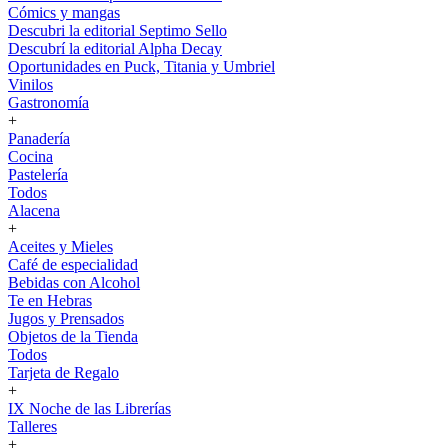
Cómics y mangas
Descubri la editorial Septimo Sello
Descubrí la editorial Alpha Decay
Oportunidades en Puck, Titania y Umbriel
Vinilos
Gastronomía
+
Panadería
Cocina
Pastelería
Todos
Alacena
+
Aceites y Mieles
Café de especialidad
Bebidas con Alcohol
Te en Hebras
Jugos y Prensados
Objetos de la Tienda
Todos
Tarjeta de Regalo
+
IX Noche de las Librerías
Talleres
+