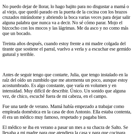
No puedo dejar de llorar, lo hago bajito para no disgustar a mamá o
al viejo, que quedó parado en la puerta de la cocina con los brazos
cruzados mirándome y abriendo la boca varias veces para dejar salir
alguna palabra que nunca va a decir. No sé cómo parar. Mojo el
bizcocho con los mocos y las lágrimas. Me da asco y no como más
que un bocado.
Treinta años después, cuando estoy frente a mi madre colgada del
tirante que sostiene el parral, vuelvo a verla y a escuchar ese gemido
gutural y terrible.
Antes de seguir tengo que contarte, Julia, que tengo instalado en la
raíz del oído un zumbido que me atormenta un poco, aunque estoy
acostumbrado. Es algo constante, que varía en volumen y en
intensidad. Muy difícil de describir. Único. Un sonido que alguna
vez, de chico, escuché fuera de mi cabeza, en el campo.
Fue una tarde de verano. Mamá había empezado a trabajar como
empleada doméstica en la casa de don Antonio. Ella estaba contenta,
él era un médico muy famoso, respetado y pagaba bien.
El médico se iba en verano a pasar un mes a su chacra de Salto. Se
llevaba a mi madre para que atendiera la casa y para que cocinara