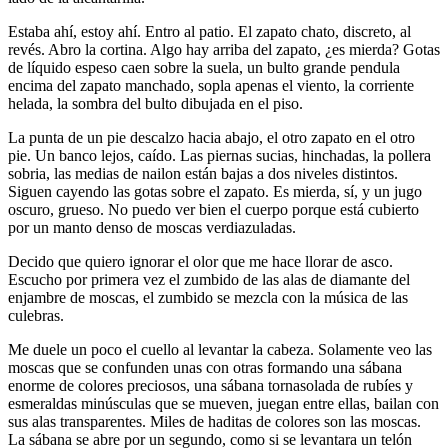
Estaba ahí, estoy ahí. Entro al patio. El zapato chato, discreto, al
revés. Abro la cortina. Algo hay arriba del zapato, ¿es mierda? Gotas
de líquido espeso caen sobre la suela, un bulto grande pendula
encima del zapato manchado, sopla apenas el viento, la corriente
helada, la sombra del bulto dibujada en el piso.
La punta de un pie descalzo hacia abajo, el otro zapato en el otro
pie. Un banco lejos, caído. Las piernas sucias, hinchadas, la pollera
sobria, las medias de nailon están bajas a dos niveles distintos.
Siguen cayendo las gotas sobre el zapato. Es mierda, sí, y un jugo
oscuro, grueso. No puedo ver bien el cuerpo porque está cubierto
por un manto denso de moscas verdiazuladas.
Decido que quiero ignorar el olor que me hace llorar de asco.
Escucho por primera vez el zumbido de las alas de diamante del
enjambre de moscas, el zumbido se mezcla con la música de las
culebras.
Me duele un poco el cuello al levantar la cabeza. Solamente veo las
moscas que se confunden unas con otras formando una sábana
enorme de colores preciosos, una sábana tornasolada de rubíes y
esmeraldas minúsculas que se mueven, juegan entre ellas, bailan con
sus alas transparentes. Miles de haditas de colores son las moscas.
La sábana se abre por un segundo, como si se levantara un telón