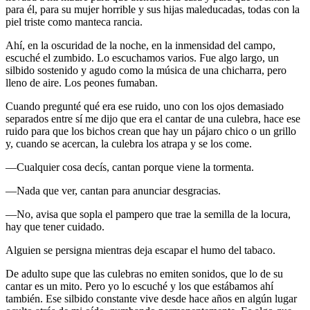
para él, para su mujer horrible y sus hijas maleducadas, todas con la
piel triste como manteca rancia.
Ahí, en la oscuridad de la noche, en la inmensidad del campo,
escuché el zumbido. Lo escuchamos varios. Fue algo largo, un
silbido sostenido y agudo como la música de una chicharra, pero
lleno de aire. Los peones fumaban.
Cuando pregunté qué era ese ruido, uno con los ojos demasiado
separados entre sí me dijo que era el cantar de una culebra, hace ese
ruido para que los bichos crean que hay un pájaro chico o un grillo
y, cuando se acercan, la culebra los atrapa y se los come.
—Cualquier cosa decís, cantan porque viene la tormenta.
—Nada que ver, cantan para anunciar desgracias.
—No, avisa que sopla el pampero que trae la semilla de la locura,
hay que tener cuidado.
Alguien se persigna mientras deja escapar el humo del tabaco.
De adulto supe que las culebras no emiten sonidos, que lo de su
cantar es un mito. Pero yo lo escuché y los que estábamos ahí
también. Ese silbido constante vive desde hace años en algún lugar