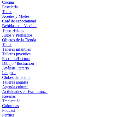
Cocina
Pastelería
Todos
Aceites y Mieles
Café de especialidad
Bebidas con Alcohol
Te en Hebras
Jugos y Prensados
Objetos de la Tienda
Todos
Talleres infantiles
Talleres juveniles
Escritura/Lectura
Dibujo / Ilustración
Análisis literario
Lenguas
Clubes de lectura
Talleres anuales
Agenda cultural
Actividades en Escaramuza
Reseñas
Traducción
Columnas
Podcast
Perfiles