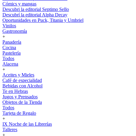
Cómics y mangas
Descubri la editorial Septimo Sello
Descubrí la editorial Alpha Decay
Oportunidades en Puck, Titania y Umbriel
Vinilos
Gastronomía
+
Panadería
Cocina
Pastelería
Todos
Alacena
+
Aceites y Mieles
Café de especialidad
Bebidas con Alcohol
Te en Hebras
Jugos y Prensados
Objetos de la Tienda
Todos
Tarjeta de Regalo
+
IX Noche de las Librerías
Talleres
+