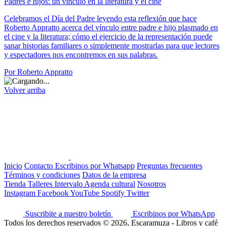
Padres e hijos: un vínculo en la literatura y el cine
Celebramos el Día del Padre leyendo esta reflexión que hace
Roberto Appratto acerca del vínculo entre padre e hijo plasmado en
el cine y la literatura; cómo el ejercicio de la representación puede
sanar historias familiares o simplemente mostrarlas para que lectores
y espectadores nos encontremos en sus palabras.
Por Roberto Appratto
Volver arriba
Inicio
Contacto
Escribinos por Whatsapp
Preguntas frecuentes
Términos y condiciones
Datos de la empresa
Tienda
Talleres
Intervalo
Agenda cultural
Nosotros
Instagram
Facebook
YouTube
Spotify
Twitter
Suscribite a nuestro boletín
Escribinos por WhatsApp
Todos los derechos reservados © 2026, Escaramuza - Libros y café