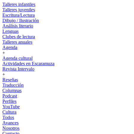
Talleres infantiles
Talleres juveniles
Escritura/Lectura
Dibujo / Ilustración
Análisis literario
Lenguas
Clubes de lectura
Talleres anuales
Agenda
+
Agenda cultural
Actividades en Escaramuza
Revista Intervalo
+
Reseñas
Traducción
Columnas
Podcast
Perfiles
YouTube
Cultura
Todos
Avances
Nosotros
Contacto