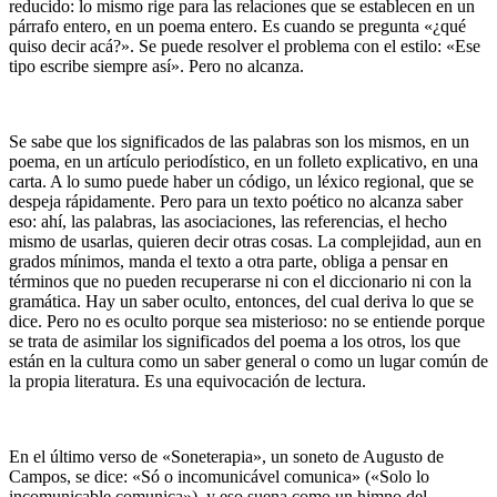
reducido: lo mismo rige para las relaciones que se establecen en un
párrafo entero, en un poema entero. Es cuando se pregunta «¿qué
quiso decir acá?». Se puede resolver el problema con el estilo: «Ese
tipo escribe siempre así». Pero no alcanza.
Se sabe que los significados de las palabras son los mismos, en un
poema, en un artículo periodístico, en un folleto explicativo, en una
carta. A lo sumo puede haber un código, un léxico regional, que se
despeja rápidamente. Pero para un texto poético no alcanza saber
eso: ahí, las palabras, las asociaciones, las referencias, el hecho
mismo de usarlas, quieren decir otras cosas. La complejidad, aun en
grados mínimos, manda el texto a otra parte, obliga a pensar en
términos que no pueden recuperarse ni con el diccionario ni con la
gramática. Hay un saber oculto, entonces, del cual deriva lo que se
dice. Pero no es oculto porque sea misterioso: no se entiende porque
se trata de asimilar los significados del poema a los otros, los que
están en la cultura como un saber general o como un lugar común de
la propia literatura. Es una equivocación de lectura.
En el último verso de «Soneterapia», un soneto de Augusto de
Campos, se dice: «Só o incomunicável comunica» («Solo lo
incomunicable comunica»), y eso suena como un himno del