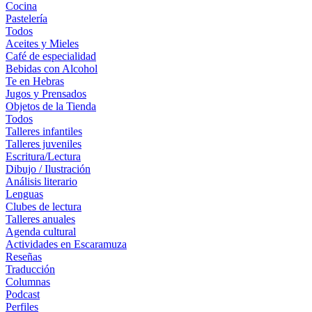
Cocina
Pastelería
Todos
Aceites y Mieles
Café de especialidad
Bebidas con Alcohol
Te en Hebras
Jugos y Prensados
Objetos de la Tienda
Todos
Talleres infantiles
Talleres juveniles
Escritura/Lectura
Dibujo / Ilustración
Análisis literario
Lenguas
Clubes de lectura
Talleres anuales
Agenda cultural
Actividades en Escaramuza
Reseñas
Traducción
Columnas
Podcast
Perfiles