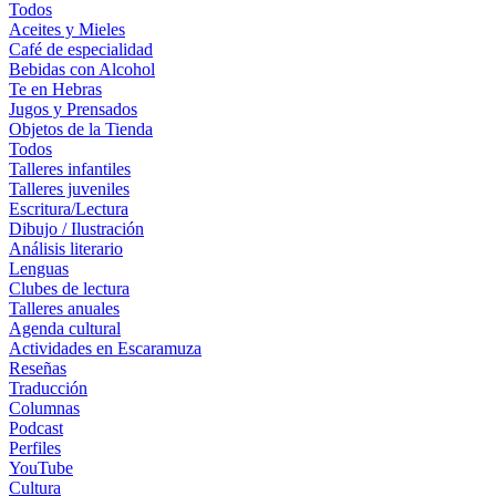
Todos
Aceites y Mieles
Café de especialidad
Bebidas con Alcohol
Te en Hebras
Jugos y Prensados
Objetos de la Tienda
Todos
Talleres infantiles
Talleres juveniles
Escritura/Lectura
Dibujo / Ilustración
Análisis literario
Lenguas
Clubes de lectura
Talleres anuales
Agenda cultural
Actividades en Escaramuza
Reseñas
Traducción
Columnas
Podcast
Perfiles
YouTube
Cultura