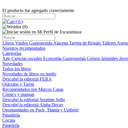
El producto fue agregado correctamente
(
0
)
(
0
)
Libros
Vinilos
Gastronomía
Alacena
Tarjeta de Regalo
Talleres
Agen
Nuestros recomendados
Categorías
Arte
Ciencias sociales
Economía
Gastronomía
Género
Infantiles
Juve
Novedades
Todos los libros
Novedades de libros en inglés
Descubrí la editorial FERA
Oráculos y Tarots
Recomendados por Marcos Casas
Cómics y mangas
Descubri la editorial Septimo Sello
Descubrí la editorial Alpha Decay
Oportunidades en Puck, Titania y Umbriel
Panadería
Cocina
Pastelería