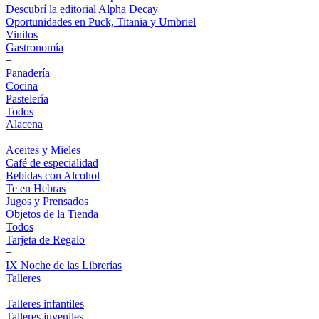
Descubrí la editorial Alpha Decay
Oportunidades en Puck, Titania y Umbriel
Vinilos
Gastronomía
+
Panadería
Cocina
Pastelería
Todos
Alacena
+
Aceites y Mieles
Café de especialidad
Bebidas con Alcohol
Te en Hebras
Jugos y Prensados
Objetos de la Tienda
Todos
Tarjeta de Regalo
+
IX Noche de las Librerías
Talleres
+
Talleres infantiles
Talleres juveniles