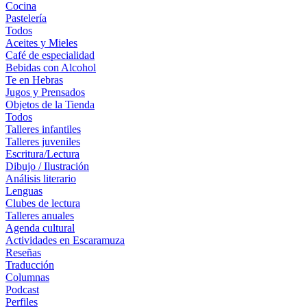
Cocina
Pastelería
Todos
Aceites y Mieles
Café de especialidad
Bebidas con Alcohol
Te en Hebras
Jugos y Prensados
Objetos de la Tienda
Todos
Talleres infantiles
Talleres juveniles
Escritura/Lectura
Dibujo / Ilustración
Análisis literario
Lenguas
Clubes de lectura
Talleres anuales
Agenda cultural
Actividades en Escaramuza
Reseñas
Traducción
Columnas
Podcast
Perfiles