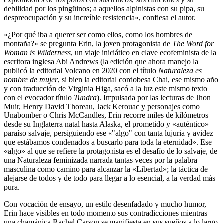
debilidad por los pingüinos; a aquellos alpinistas con su pipa, su
despreocupación y su increíble resistencia», confiesa el autor.
«¿Por qué iba a querer ser como ellos, como los hombres de
montaña?» se pregunta Erin, la joven protagonista de
The Word for
Woman is Wilderness
, un viaje iniciático en clave ecofeminista de la
escritora inglesa Abi Andrews (la edición que ahora manejo la
publicó la editorial Volcano en 2020 con el título
Naturaleza es
nombre de mujer
, si bien la editorial cordobesa Chai, ese mismo año
y con traducción de Virginia Higa, sacó a la luz este mismo texto
con el evocador título
Tundra
). Impulsada por las lecturas de Jhon
Muir, Henry David Thoreau, Jack Kerouac y personajes como
Unabomber o Chris McCandles, Erin recorre miles de kilómetros
desde su Inglaterra natal hasta Alaska, el prometido y «auténtico»
paraíso salvaje, persiguiendo ese «"algo" con tanta lujuria y avidez
que estábamos condenados a buscarlo para toda la eternidad». Ese
«algo» al que se refiere la protagonista es el desafío de lo salvaje, de
una Naturaleza feminizada narrada tantas veces por la palabra
masculina como camino para alcanzar la «Libertad»; la táctica de
alejarse de todos y de todo para llegar a lo esencial, a la verdad más
pura.
Con vocación de ensayo, un estilo desenfadado y mucho humor,
Erin hace visibles en todo momento sus contradicciones mientras
una chamánica Rachel Carson se manifiesta en sus sueños a lo largo