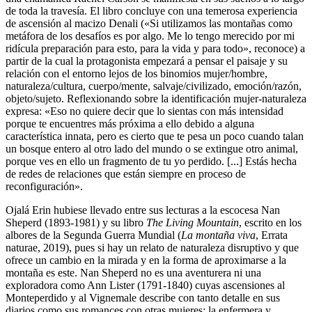
de toda la travesía. El libro concluye con una temerosa experiencia
de ascensión al macizo Denali («Si utilizamos las montañas como
metáfora de los desafíos es por algo. Me lo tengo merecido por mi
ridícula preparación para esto, para la vida y para todo», reconoce) a
partir de la cual la protagonista empezará a pensar el paisaje y su
relación con el entorno lejos de los binomios mujer/hombre,
naturaleza/cultura, cuerpo/mente, salvaje/civilizado, emoción/razón,
objeto/sujeto. Reflexionando sobre la identificación mujer-naturaleza
expresa: «Eso no quiere decir que lo sientas con más intensidad
porque te encuentres más próxima a ello debido a alguna
característica innata, pero es cierto que te pesa un poco cuando talan
un bosque entero al otro lado del mundo o se extingue otro animal,
porque ves en ello un fragmento de tu yo perdido. [...] Estás hecha
de redes de relaciones que están siempre en proceso de
reconfiguración».
Ojalá Erin hubiese llevado entre sus lecturas a la escocesa Nan
Sheperd (1893-1981) y su libro
The Living Mountain
, escrito en los
albores de la Segunda Guerra Mundial (
La montaña viva
, Errata
naturae, 2019), pues si hay un relato de naturaleza disruptivo y que
ofrece un cambio en la mirada y en la forma de aproximarse a la
montaña es este. Nan Sheperd no es una aventurera ni una
exploradora como Ann Lister (1791-1840) cuyas ascensiones al
Monteperdido y al Vignemale describe con tanto detalle en sus
diarios como sus romances con otras mujeres; la enfermera y