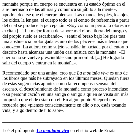
montaña porque mi cuerpo se encuentra en su estado óptimo en el
aire mermado de las alturas y comunica su júbilo a la mente»,
«podría decirse que el cuerpo piensa». Las manos, los pies, los ojos,
los oídos, la lengua, el cuerpo todo es el centro de referencia a partir
del cual se produce la percepción: «Soy como un perro: lo olores me
excitan [...] La mejor forma de saborear el olor a tierra del musgo y
del propio suelo es escarbando», «sentir el brezo bajo los pies tras
una abstinencia prolongada es uno de los placeres más intensos que
conozco». La autora como sujeto sensible impactada por el entorno
descrito hasta alcanzar una unión casi mística con la montaña: «El
cuerpo no se vuelve prescindible sino primordial. [...] He logrado
salir del cuerpo y entrar en la montaña».
Recomendado por una amiga, creo que
La montaña viva
es uno de
los libros que más he subrayado en los últimos meses. Quedan fuera
de estas sugerencias apuntes como la recompensa sensual del
ascenso, el descubrimiento de la montaña como proceso inconcluso
o su personificación en una amiga o amigo a quien se visita sin más
propósito que el de estar con él. En algún punto Sheperd nos
recuerda que «pienses conscientemente en ello o no, estás tocando
vida, y algo dentro de ti lo sabe».
_______________________________________________________
Leé el prólogo de
La montaña viva
en el sitio web de Errata