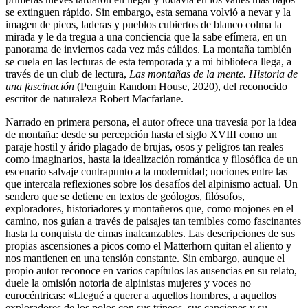
se extinguen rápido. Sin embargo, esta semana volvió a nevar y la
imagen de picos, laderas y pueblos cubiertos de blanco colma la
mirada y le da tregua a una conciencia que la sabe efímera, en un
panorama de inviernos cada vez más cálidos. La montaña también
se cuela en las lecturas de esta temporada y a mi biblioteca llega, a
través de un club de lectura,
Las montañas de la mente. Historia de
una fascinación
(Penguin Random House, 2020), del reconocido
escritor de naturaleza Robert Macfarlane.
Narrado en primera persona, el autor ofrece una travesía por la idea
de montaña: desde su percepción hasta el siglo XVIII como un
paraje hostil y árido plagado de brujas, osos y peligros tan reales
como imaginarios, hasta la idealización romántica y filosófica de un
escenario salvaje contrapunto a la modernidad; nociones entre las
que intercala reflexiones sobre los desafíos del alpinismo actual. Un
sendero que se detiene en textos de geólogos, filósofos,
exploradores, historiadores y montañeros que, como mojones en el
camino, nos guían a través de paisajes tan temibles como fascinantes
hasta la conquista de cimas inalcanzables. Las descripciones de sus
propias ascensiones a picos como el Matterhorn quitan el aliento y
nos mantienen en una tensión constante. Sin embargo, aunque el
propio autor reconoce en varios capítulos las ausencias en su relato,
duele la omisión notoria de alpinistas mujeres y voces no
eurocéntricas: «Llegué a querer a aquellos hombres, a aquellos
exploradores de los polos con sus trineos, sus canciones y su