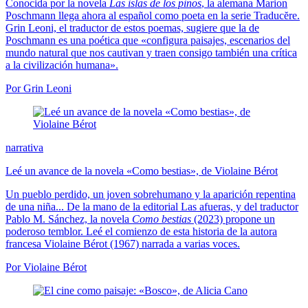
Conocida por la novela
Las islas de los pinos
, la alemana Marion
Poschmann llega ahora al español como poeta en la serie Traducĕre.
Grin Leoni, el traductor de estos poemas, sugiere que la de
Poschmann es una poética que «configura paisajes, escenarios del
mundo natural que nos cautivan y traen consigo también una crítica
a la civilización humana».
Por Grin Leoni
narrativa
Leé un avance de la novela «Como bestias», de Violaine Bérot
Un pueblo perdido, un joven sobrehumano y la aparición repentina
de una niña... De la mano de la editorial Las afueras, y del traductor
Pablo M. Sánchez, la novela
Como bestias
(2023) propone un
poderoso temblor. Leé el comienzo de esta historia de la autora
francesa Violaine Bérot (1967) narrada a varias voces.
Por Violaine Bérot