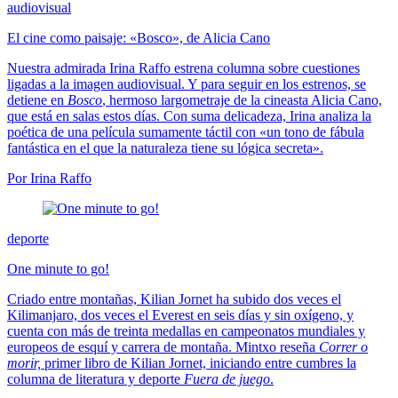
audiovisual
El cine como paisaje: «Bosco», de Alicia Cano
Nuestra admirada Irina Raffo estrena columna sobre cuestiones
ligadas a la imagen audiovisual. Y para seguir en los estrenos, se
detiene en
Bosco
, hermoso largometraje de la cineasta Alicia Cano,
que está en salas estos días. Con suma delicadeza, Irina analiza la
poética de una película sumamente táctil con «un tono de fábula
fantástica en el que la naturaleza tiene su lógica secreta».
Por Irina Raffo
deporte
One minute to go!
Criado entre montañas, Kilian Jornet ha subido dos veces el
Kilimanjaro, dos veces el Everest en seis días y sin oxígeno, y
cuenta con más de treinta medallas en campeonatos mundiales y
europeos de esquí y carrera de montaña. Mintxo reseña
Correr o
morir,
primer libro de Kilian Jornet, iniciando entre cumbres la
columna de literatura y deporte
Fuera de juego
.