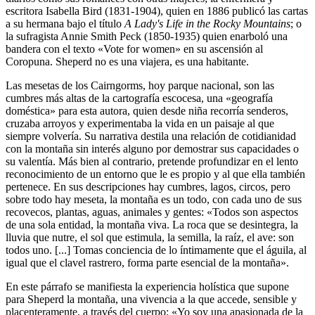
escritora Isabella Bird (1831-1904), quien en 1886 publicó las cartas
a su hermana bajo el título
A Lady's Life in the Rocky Mountains
; o
la sufragista Annie Smith Peck (1850-1935) quien enarboló una
bandera con el texto «Vote for women» en su ascensión al
Coropuna. Sheperd no es una viajera, es una habitante.
Las mesetas de los Cairngorms, hoy parque nacional, son las
cumbres más altas de la cartografía escocesa, una «geografía
doméstica» para esta autora, quien desde niña recorría senderos,
cruzaba arroyos y experimentaba la vida en un paisaje al que
siempre volvería. Su narrativa destila una relación de cotidianidad
con la montaña sin interés alguno por demostrar sus capacidades o
su valentía. Más bien al contrario, pretende profundizar en el lento
reconocimiento de un entorno que le es propio y al que ella también
pertenece. En sus descripciones hay cumbres, lagos, circos, pero
sobre todo hay meseta, la montaña es un todo, con cada uno de sus
recovecos, plantas, aguas, animales y gentes: «Todos son aspectos
de una sola entidad, la montaña viva. La roca que se desintegra, la
lluvia que nutre, el sol que estimula, la semilla, la raíz, el ave: son
todos uno. [...] Tomas conciencia de lo íntimamente que el águila, al
igual que el clavel rastrero, forma parte esencial de la montaña».
En este párrafo se manifiesta la experiencia holística que supone
para Sheperd la montaña, una vivencia a la que accede, sensible y
placenteramente, a través del cuerpo: «Yo soy una apasionada de la