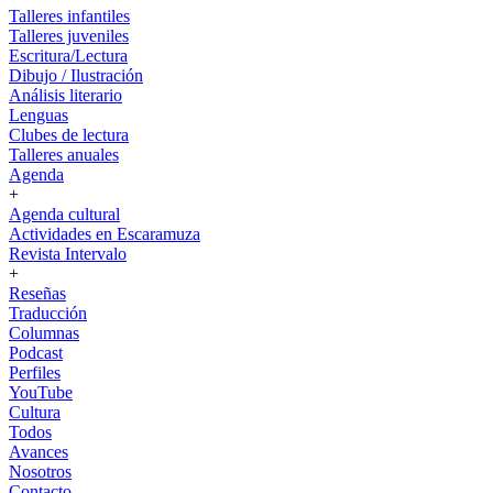
Talleres infantiles
Talleres juveniles
Escritura/Lectura
Dibujo / Ilustración
Análisis literario
Lenguas
Clubes de lectura
Talleres anuales
Agenda
+
Agenda cultural
Actividades en Escaramuza
Revista Intervalo
+
Reseñas
Traducción
Columnas
Podcast
Perfiles
YouTube
Cultura
Todos
Avances
Nosotros
Contacto