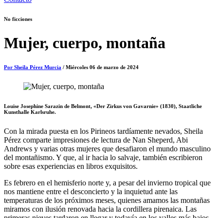
No ficciones
Mujer, cuerpo, montaña
Por Sheila Pérez Murcia
/ Miércoles 06 de marzo de 2024
Louise Josephine Sarazin de Belmont, «Der Zirkus von Gavarnie» (1830), Staatliche
Kunsthalle Karlsruhe.
Con la mirada puesta en los Pirineos tardíamente nevados, Sheila
Pérez comparte impresiones de lectura de Nan Sheperd, Abi
Andrews y varias otras mujeres que desafiaron el mundo masculino
del montañismo. Y que, al ir hacia lo salvaje, también escribieron
sobre esas experiencias en libros exquisitos.
Es febrero en el hemisferio norte y, a pesar del invierno tropical que
nos mantiene entre el desconcierto y la inquietud ante las
temperaturas de los próximos meses, quienes amamos las montañas
miramos con ilusión renovada hacia la cordillera pirenaica. Las
primeras nieves tardaron en llegar y todavía en los valles más bajos