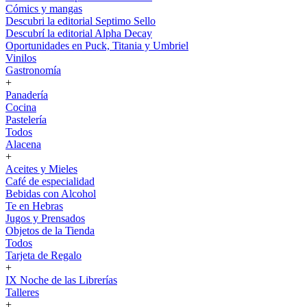
Cómics y mangas
Descubri la editorial Septimo Sello
Descubrí la editorial Alpha Decay
Oportunidades en Puck, Titania y Umbriel
Vinilos
Gastronomía
+
Panadería
Cocina
Pastelería
Todos
Alacena
+
Aceites y Mieles
Café de especialidad
Bebidas con Alcohol
Te en Hebras
Jugos y Prensados
Objetos de la Tienda
Todos
Tarjeta de Regalo
+
IX Noche de las Librerías
Talleres
+