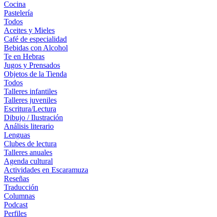
Cocina
Pastelería
Todos
Aceites y Mieles
Café de especialidad
Bebidas con Alcohol
Te en Hebras
Jugos y Prensados
Objetos de la Tienda
Todos
Talleres infantiles
Talleres juveniles
Escritura/Lectura
Dibujo / Ilustración
Análisis literario
Lenguas
Clubes de lectura
Talleres anuales
Agenda cultural
Actividades en Escaramuza
Reseñas
Traducción
Columnas
Podcast
Perfiles