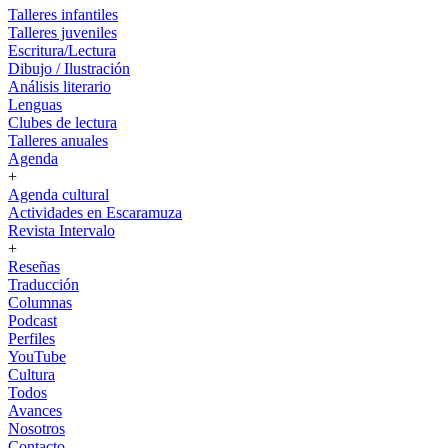
Talleres infantiles
Talleres juveniles
Escritura/Lectura
Dibujo / Ilustración
Análisis literario
Lenguas
Clubes de lectura
Talleres anuales
Agenda
+
Agenda cultural
Actividades en Escaramuza
Revista Intervalo
+
Reseñas
Traducción
Columnas
Podcast
Perfiles
YouTube
Cultura
Todos
Avances
Nosotros
Contacto