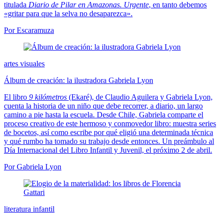
titulada
Diario de P
ilar en Amazonas. Urgente
, en tanto debemos
«gritar para que la selva no desaparezca».
Por Escaramuza
artes visuales
Álbum de creación: la ilustradora Gabriela Lyon
El libro
9 kilómetros
(Ekaré), de Claudio Aguilera y Gabriela Lyon,
cuenta la historia de un niño que debe recorrer, a diario, un largo
camino a pie hasta la escuela. Desde Chile, Gabriela comparte el
proceso creativo de este hermoso y conmovedor libro: muestra series
de bocetos, así como escribe por qué eligió una determinada técnica
y qué rumbo ha tomado su trabajo desde entonces. Un preámbulo al
Día Internacional del Libro Infantil y Juvenil, el próximo 2 de abril.
Por Gabriela Lyon
literatura infantil