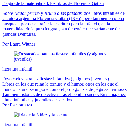
Elogio de la materialidad: los libros de Florencia Gattari
Sobre
Nadar perrito
y
Bruno a las patadas
, dos libros infantiles de
la autora argentina Florencia Gattari (1976), pero también en plena
búsqueda por desentrañar la escritura para la infancia, en la
materialidad de la pura lengua y sin depender necesariamente de
grandes aventuras.
Por Laura Wittner
literatura infantil
Destacados para las fiestas: infantiles (y algunos juveniles)
Libros en los que reina la ternura y el humor, otros en los que el
mundo natural se impone como el protagonista de páginas hermosas.
También historias de detectives tras el bendito sueño. En suma, diez
libros infantiles y juveniles destacados.
Por Escaramuza
literatura infantil