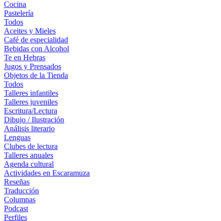
Cocina
Pastelería
Todos
Aceites y Mieles
Café de especialidad
Bebidas con Alcohol
Te en Hebras
Jugos y Prensados
Objetos de la Tienda
Todos
Talleres infantiles
Talleres juveniles
Escritura/Lectura
Dibujo / Ilustración
Análisis literario
Lenguas
Clubes de lectura
Talleres anuales
Agenda cultural
Actividades en Escaramuza
Reseñas
Traducción
Columnas
Podcast
Perfiles