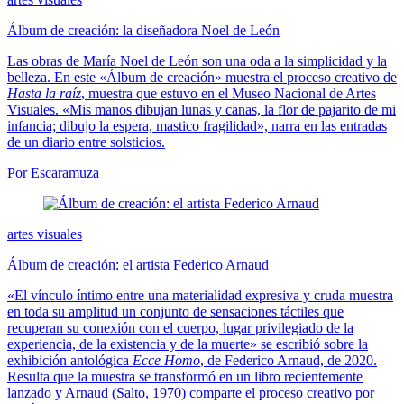
Álbum de creación: la diseñadora Noel de León
Las obras de María Noel de León son una oda a la simplicidad y la
belleza. En este «Álbum de creación» muestra el proceso creativo de
Hasta la raíz
, muestra que estuvo en el Museo Nacional de Artes
Visuales. «Mis manos dibujan lunas y canas, la flor de pajarito de mi
infancia; dibujo la espera, mastico fragilidad», narra en las entradas
de un diario entre solsticios.
Por Escaramuza
artes visuales
Álbum de creación: el artista Federico Arnaud
«El vínculo íntimo entre una materialidad expresiva y cruda muestra
en toda su amplitud un conjunto de sensaciones táctiles que
recuperan su conexión con el cuerpo, lugar privilegiado de la
experiencia, de la existencia y de la muerte» se escribió sobre la
exhibición antológica
Ecce Homo
, de Federico Arnaud, de 2020.
Resulta que la muestra se transformó en un libro recientemente
lanzado y Arnaud (Salto, 1970) comparte el proceso creativo por