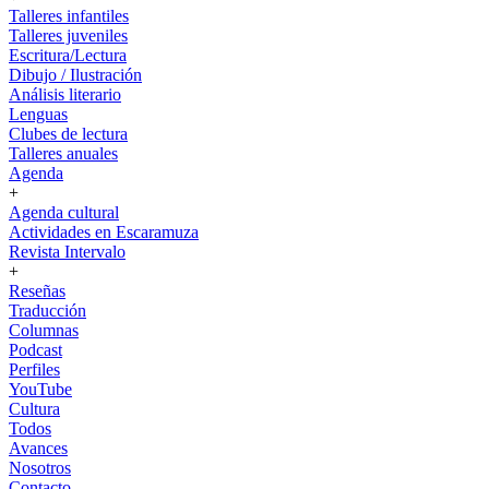
Talleres infantiles
Talleres juveniles
Escritura/Lectura
Dibujo / Ilustración
Análisis literario
Lenguas
Clubes de lectura
Talleres anuales
Agenda
+
Agenda cultural
Actividades en Escaramuza
Revista Intervalo
+
Reseñas
Traducción
Columnas
Podcast
Perfiles
YouTube
Cultura
Todos
Avances
Nosotros
Contacto