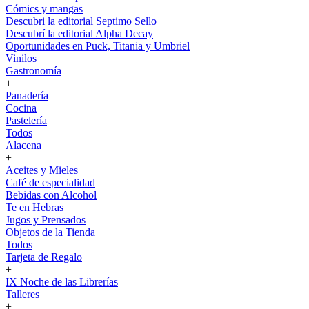
Cómics y mangas
Descubri la editorial Septimo Sello
Descubrí la editorial Alpha Decay
Oportunidades en Puck, Titania y Umbriel
Vinilos
Gastronomía
+
Panadería
Cocina
Pastelería
Todos
Alacena
+
Aceites y Mieles
Café de especialidad
Bebidas con Alcohol
Te en Hebras
Jugos y Prensados
Objetos de la Tienda
Todos
Tarjeta de Regalo
+
IX Noche de las Librerías
Talleres
+