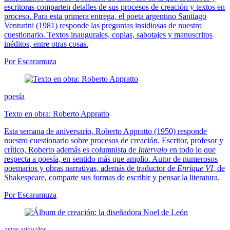
escritoras comparten detalles de sus procesos de creación y textos en
proceso. Para esta primera entrega, el poeta argentino Santiago
Venturini (1981) responde las preguntas insidiosas de nuestro
cuestionario. Textos inaugurales, copias, sabotajes y manuscritos
inéditos, entre otras cosas.
Por Escaramuza
poesía
Texto en obra: Roberto Appratto
Esta semana de aniversario, Roberto Appratto (1950) responde
nuestro cuestionario sobre procesos de creación. Escritor, profesor y
crítico, Roberto además es columnista de
Intervalo
en todo lo que
respecta a poesía, en sentido más que amplio. Autor de numerosos
poemarios y obras narrativas, además de traductor de
Enrique VI
, de
Shakespeare, comparte sus formas de escribir y pensar la literatura.
Por Escaramuza
artes visuales