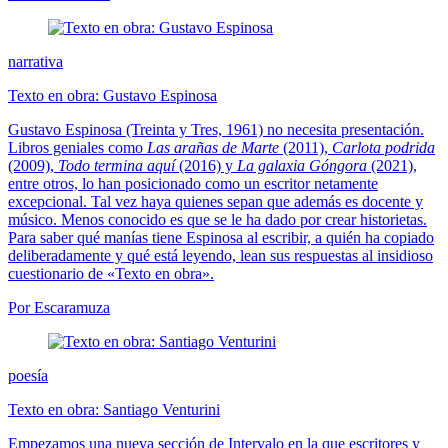
narrativa
Texto en obra: Gustavo Espinosa
Gustavo Espinosa (Treinta y Tres, 1961) no necesita presentación.
Libros geniales como
Las arañas de Marte
(2011),
Carlota podrida
(2009),
Todo termina aquí
(2016) y
La galaxia Góngora
(2021),
entre otros, lo han posicionado como un escritor netamente
excepcional. Tal vez haya quienes sepan que además es docente y
músico. Menos conocido es que se le ha dado por crear historietas.
Para saber qué manías tiene Espinosa al escribir, a quién ha copiado
deliberadamente y qué está leyendo, lean sus respuestas al insidioso
cuestionario de «Texto en obra».
Por Escaramuza
poesía
Texto en obra: Santiago Venturini
Empezamos una nueva sección de Intervalo en la que escritores y