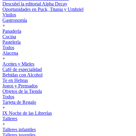
Descubrí la editorial Alpha Decay
Oportunidades en Puck, Titania y Umbriel
Vinilos
Gastronomía
+
Panadería
Cocina
Pastelería
Todos
Alacena
+
Aceites y Mieles
Café de especialidad
Bebidas con Alcohol
Te en Hebras
Jugos y Prensados
Objetos de la Tienda
Todos
Tarjeta de Regalo
+
IX Noche de las Librerías
Talleres
+
Talleres infantiles
Talleres juveniles