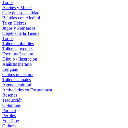
Todos
Aceites y Mieles
Café de especialidad
Bebidas con Alcohol
Te en Hebras
Jugos y Prensados
Objetos de la Tienda
Todos
Talleres infantiles
Talleres juveniles
Escritura/Lectura
Dibujo / Ilustración
Análisis literario
Lenguas
Clubes de lectura
Talleres anuales
Agenda cultural
Actividades en Escaramuza
Reseñas
Traducción
Columnas
Podcast
Perfiles
YouTube
Cultura