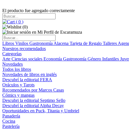
El producto fue agregado correctamente
(
0
)
(
0
)
Libros
Vinilos
Gastronomía
Alacena
Tarjeta de Regalo
Talleres
Agen
Nuestros recomendados
Categorías
Arte
Ciencias sociales
Economía
Gastronomía
Género
Infantiles
Juve
Novedades
Todos los libros
Novedades de libros en inglés
Descubrí la editorial FERA
Oráculos y Tarots
Recomendados por Marcos Casas
Cómics y mangas
Descubri la editorial Septimo Sello
Descubrí la editorial Alpha Decay
Oportunidades en Puck, Titania y Umbriel
Panadería
Cocina
Pastelería