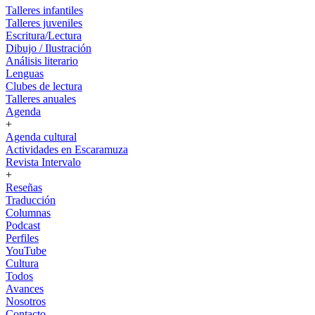
Talleres infantiles
Talleres juveniles
Escritura/Lectura
Dibujo / Ilustración
Análisis literario
Lenguas
Clubes de lectura
Talleres anuales
Agenda
+
Agenda cultural
Actividades en Escaramuza
Revista Intervalo
+
Reseñas
Traducción
Columnas
Podcast
Perfiles
YouTube
Cultura
Todos
Avances
Nosotros
Contacto