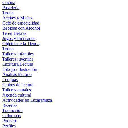
Cocina
Pastelería
Todos
Aceites y Mieles
Café de especialidad
Bebidas con Alcohol
Te en Hebras
Jugos y Prensados
Objetos de la Tienda
Todos
Talleres infantiles
Talleres juveniles
Escritura/Lectura
Dibujo / Ilustración
Análisis literario
Lenguas
Clubes de lectura
Talleres anuales
Agenda cultural
Actividades en Escaramuza
Reseñas
Traducción
Columnas
Podcast
Perfiles