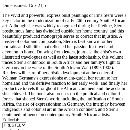
Dimensiones:
16 x 21,5
The vivid and powerful expressionist paintings of Irma Stern were a
key factor in the modernization of early 20th-century South African
art. Although she was widely recognized during her lifetime, Stern's
posthumous fame has dwindled outside her home country, and this
beautifully produced monograph serves to correct that injustice. A
master of color and composition, Stern is best known for her
portraits and still lifes that reflected her passion for travel and
devotion to home. Drawing from letters, journals, the artist's own
illustrated travelogues as well as the latest scholarship, this volume
traces Stern's childhood in South Africa and her family's flight to
Germany in the wake of the South African War (1899-1902).
Readers will learn of her artistic development at the center of
Weimar, Germany's expressionist avant-garde, her return to her
homeland and the derisive reaction to her early work, and finally her
productive travels throughout the African continent and the acclaim
she achieved. The book also focuses on the political and cultural
forces that shaped Stern's work, including the unification of South
Africa, the rise of expressionism in Germany, the interplay between
indigenous and colonial art in the African continent, and Stern's
continued influence on contemporary South African artists.
Editorial: