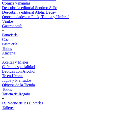
Cómics y mangas
Descubri la editorial Septimo Sello
Descubrí la editorial Alpha Decay
Oportunidades en Puck, Titania y Umbriel
Vinilos
Gastronomía
+
Panadería
Cocina
Pastelería
Todos
Alacena
+
Aceites y Mieles
Café de especialidad
Bebidas con Alcohol
Te en Hebras
Jugos y Prensados
Objetos de la Tienda
Todos
Tarjeta de Regalo
+
IX Noche de las Librerías
Talleres
+