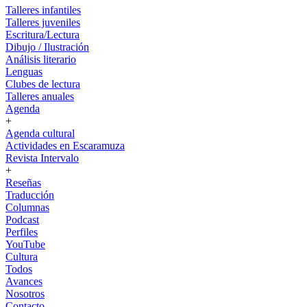
Talleres infantiles
Talleres juveniles
Escritura/Lectura
Dibujo / Ilustración
Análisis literario
Lenguas
Clubes de lectura
Talleres anuales
Agenda
+
Agenda cultural
Actividades en Escaramuza
Revista Intervalo
+
Reseñas
Traducción
Columnas
Podcast
Perfiles
YouTube
Cultura
Todos
Avances
Nosotros
Contacto