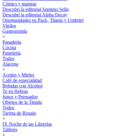
Cómics y mangas
Descubri la editorial Septimo Sello
Descubrí la editorial Alpha Decay
Oportunidades en Puck, Titania y Umbriel
Vinilos
Gastronomía
+
Panadería
Cocina
Pastelería
Todos
Alacena
+
Aceites y Mieles
Café de especialidad
Bebidas con Alcohol
Te en Hebras
Jugos y Prensados
Objetos de la Tienda
Todos
Tarjeta de Regalo
+
IX Noche de las Librerías
Talleres
+