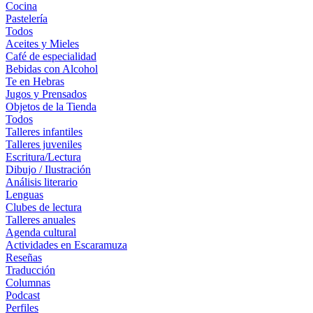
Cocina
Pastelería
Todos
Aceites y Mieles
Café de especialidad
Bebidas con Alcohol
Te en Hebras
Jugos y Prensados
Objetos de la Tienda
Todos
Talleres infantiles
Talleres juveniles
Escritura/Lectura
Dibujo / Ilustración
Análisis literario
Lenguas
Clubes de lectura
Talleres anuales
Agenda cultural
Actividades en Escaramuza
Reseñas
Traducción
Columnas
Podcast
Perfiles