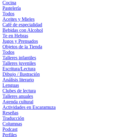
Cocina
Pastelería
Todos
Aceites y Mieles
Café de especialidad
Bebidas con Alcohol
Te en Hebras
Jugos y Prensados
Objetos de la Tienda
Todos
Talleres infantiles
Talleres juveniles
Escritura/Lectura
Dibujo / Ilustración
Análisis literario
Lenguas
Clubes de lectura
Talleres anuales
Agenda cultural
Actividades en Escaramuza
Reseñas
Traducción
Columnas
Podcast
Perfiles