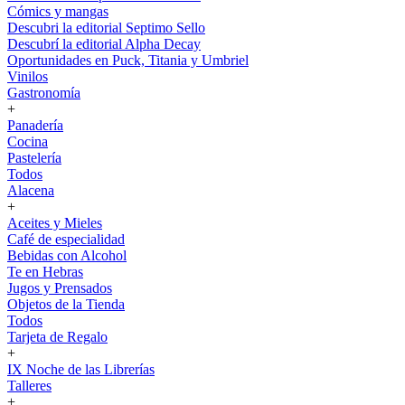
Cómics y mangas
Descubri la editorial Septimo Sello
Descubrí la editorial Alpha Decay
Oportunidades en Puck, Titania y Umbriel
Vinilos
Gastronomía
+
Panadería
Cocina
Pastelería
Todos
Alacena
+
Aceites y Mieles
Café de especialidad
Bebidas con Alcohol
Te en Hebras
Jugos y Prensados
Objetos de la Tienda
Todos
Tarjeta de Regalo
+
IX Noche de las Librerías
Talleres
+