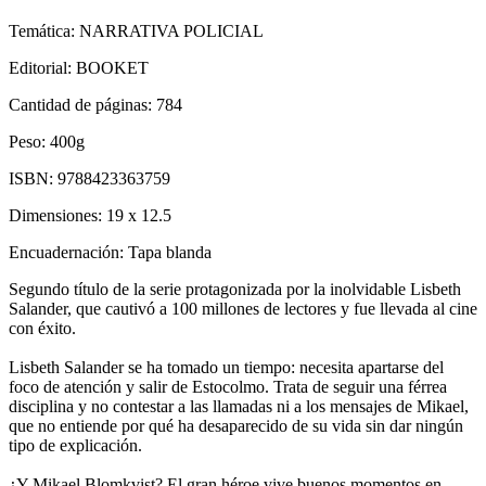
Temática:
NARRATIVA POLICIAL
Editorial:
BOOKET
Cantidad de páginas:
784
Peso:
400g
ISBN:
9788423363759
Dimensiones:
19 x 12.5
Encuadernación:
Tapa blanda
Segundo título de la serie protagonizada por la inolvidable Lisbeth
Salander, que cautivó a 100 millones de lectores y fue llevada al cine
con éxito.
Lisbeth Salander se ha tomado un tiempo: necesita apartarse del
foco de atención y salir de Estocolmo. Trata de seguir una férrea
disciplina y no contestar a las llamadas ni a los mensajes de Mikael,
que no entiende por qué ha desaparecido de su vida sin dar ningún
tipo de explicación.
¿Y Mikael Blomkvist? El gran héroe vive buenos momentos en