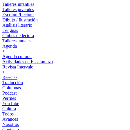
Talleres infantiles
Talleres juveniles
Escritura/Lectura
Dibujo / Ilustración
Análisis literario
Lenguas
Clubes de lectura
Talleres anuales
Agenda
+
Agenda cultural
Actividades en Escaramuza
Revista Intervalo
+
Reseñas
Traducción
Columnas
Podcast
Perfiles
YouTube
Cultura
Todos
Avances
Nosotros
Contacto