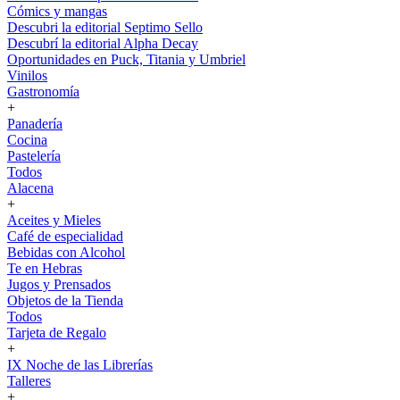
Cómics y mangas
Descubri la editorial Septimo Sello
Descubrí la editorial Alpha Decay
Oportunidades en Puck, Titania y Umbriel
Vinilos
Gastronomía
+
Panadería
Cocina
Pastelería
Todos
Alacena
+
Aceites y Mieles
Café de especialidad
Bebidas con Alcohol
Te en Hebras
Jugos y Prensados
Objetos de la Tienda
Todos
Tarjeta de Regalo
+
IX Noche de las Librerías
Talleres
+