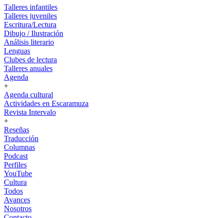
Talleres infantiles
Talleres juveniles
Escritura/Lectura
Dibujo / Ilustración
Análisis literario
Lenguas
Clubes de lectura
Talleres anuales
Agenda
+
Agenda cultural
Actividades en Escaramuza
Revista Intervalo
+
Reseñas
Traducción
Columnas
Podcast
Perfiles
YouTube
Cultura
Todos
Avances
Nosotros
Contacto