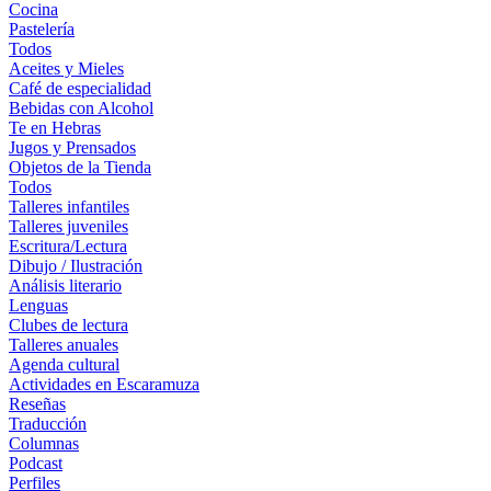
Cocina
Pastelería
Todos
Aceites y Mieles
Café de especialidad
Bebidas con Alcohol
Te en Hebras
Jugos y Prensados
Objetos de la Tienda
Todos
Talleres infantiles
Talleres juveniles
Escritura/Lectura
Dibujo / Ilustración
Análisis literario
Lenguas
Clubes de lectura
Talleres anuales
Agenda cultural
Actividades en Escaramuza
Reseñas
Traducción
Columnas
Podcast
Perfiles