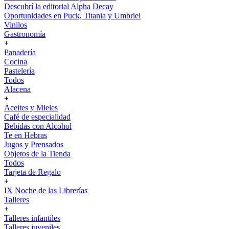
Descubrí la editorial Alpha Decay
Oportunidades en Puck, Titania y Umbriel
Vinilos
Gastronomía
+
Panadería
Cocina
Pastelería
Todos
Alacena
+
Aceites y Mieles
Café de especialidad
Bebidas con Alcohol
Te en Hebras
Jugos y Prensados
Objetos de la Tienda
Todos
Tarjeta de Regalo
+
IX Noche de las Librerías
Talleres
+
Talleres infantiles
Talleres juveniles