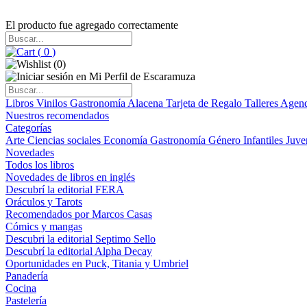
El producto fue agregado correctamente
(
0
)
(
0
)
Libros
Vinilos
Gastronomía
Alacena
Tarjeta de Regalo
Talleres
Agen
Nuestros recomendados
Categorías
Arte
Ciencias sociales
Economía
Gastronomía
Género
Infantiles
Juve
Novedades
Todos los libros
Novedades de libros en inglés
Descubrí la editorial FERA
Oráculos y Tarots
Recomendados por Marcos Casas
Cómics y mangas
Descubri la editorial Septimo Sello
Descubrí la editorial Alpha Decay
Oportunidades en Puck, Titania y Umbriel
Panadería
Cocina
Pastelería