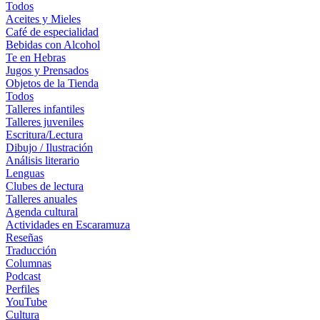
Todos
Aceites y Mieles
Café de especialidad
Bebidas con Alcohol
Te en Hebras
Jugos y Prensados
Objetos de la Tienda
Todos
Talleres infantiles
Talleres juveniles
Escritura/Lectura
Dibujo / Ilustración
Análisis literario
Lenguas
Clubes de lectura
Talleres anuales
Agenda cultural
Actividades en Escaramuza
Reseñas
Traducción
Columnas
Podcast
Perfiles
YouTube
Cultura