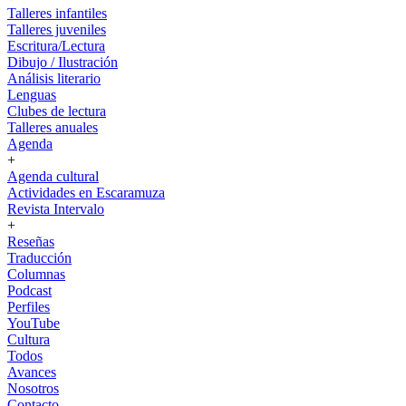
Talleres infantiles
Talleres juveniles
Escritura/Lectura
Dibujo / Ilustración
Análisis literario
Lenguas
Clubes de lectura
Talleres anuales
Agenda
+
Agenda cultural
Actividades en Escaramuza
Revista Intervalo
+
Reseñas
Traducción
Columnas
Podcast
Perfiles
YouTube
Cultura
Todos
Avances
Nosotros
Contacto