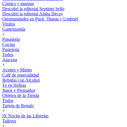
Cómics y mangas
Descubri la editorial Septimo Sello
Descubrí la editorial Alpha Decay
Oportunidades en Puck, Titania y Umbriel
Vinilos
Gastronomía
+
Panadería
Cocina
Pastelería
Todos
Alacena
+
Aceites y Mieles
Café de especialidad
Bebidas con Alcohol
Te en Hebras
Jugos y Prensados
Objetos de la Tienda
Todos
Tarjeta de Regalo
+
IX Noche de las Librerías
Talleres
+