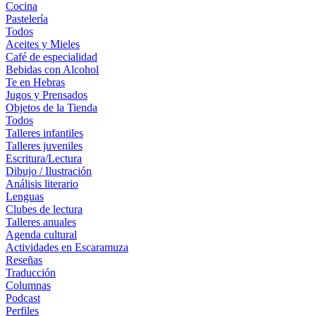
Cocina
Pastelería
Todos
Aceites y Mieles
Café de especialidad
Bebidas con Alcohol
Te en Hebras
Jugos y Prensados
Objetos de la Tienda
Todos
Talleres infantiles
Talleres juveniles
Escritura/Lectura
Dibujo / Ilustración
Análisis literario
Lenguas
Clubes de lectura
Talleres anuales
Agenda cultural
Actividades en Escaramuza
Reseñas
Traducción
Columnas
Podcast
Perfiles