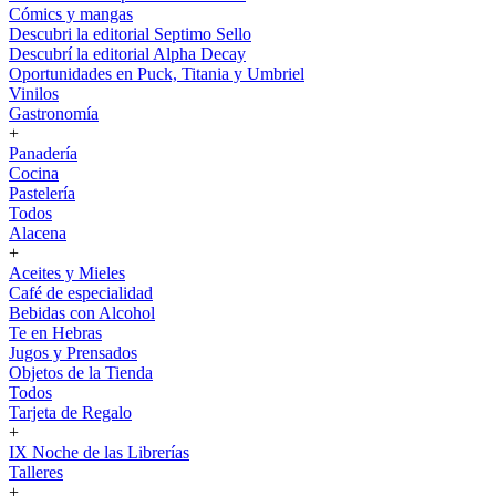
Cómics y mangas
Descubri la editorial Septimo Sello
Descubrí la editorial Alpha Decay
Oportunidades en Puck, Titania y Umbriel
Vinilos
Gastronomía
+
Panadería
Cocina
Pastelería
Todos
Alacena
+
Aceites y Mieles
Café de especialidad
Bebidas con Alcohol
Te en Hebras
Jugos y Prensados
Objetos de la Tienda
Todos
Tarjeta de Regalo
+
IX Noche de las Librerías
Talleres
+