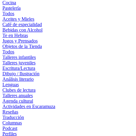
Cocina
Pastelería
Todos
Aceites y Mieles
Café de especialidad
Bebidas con Alcohol
Te en Hebras
Jugos y Prensados
Objetos de la Tienda
Todos
Talleres infantiles
Talleres juveniles
Escritura/Lectura
Dibujo / Ilustración
Análisis literario
Lenguas
Clubes de lectura
Talleres anuales
Agenda cultural
Actividades en Escaramuza
Reseñas
Traducción
Columnas
Podcast
Perfiles