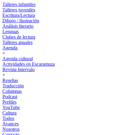
Talleres infantiles
Talleres juveniles
Escritura/Lectura
Dibujo / Ilustración
Análisis literario
Lenguas
Clubes de lectura
Talleres anuales
Agenda
+
Agenda cultural
Actividades en Escaramuza
Revista Intervalo
+
Reseñas
Traducción
Columnas
Podcast
Perfiles
YouTube
Cultura
Todos
Avances
Nosotros
Contacto