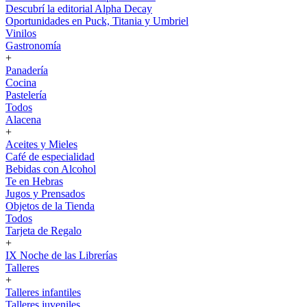
Descubrí la editorial Alpha Decay
Oportunidades en Puck, Titania y Umbriel
Vinilos
Gastronomía
+
Panadería
Cocina
Pastelería
Todos
Alacena
+
Aceites y Mieles
Café de especialidad
Bebidas con Alcohol
Te en Hebras
Jugos y Prensados
Objetos de la Tienda
Todos
Tarjeta de Regalo
+
IX Noche de las Librerías
Talleres
+
Talleres infantiles
Talleres juveniles