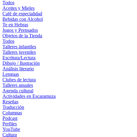
Todos
Aceites y Mieles
Café de especialidad
Bebidas con Alcohol
Te en Hebras
Jugos y Prensados
Objetos de la Tienda
Todos
Talleres infantiles
Talleres juveniles
Escritura/Lectura
Dibujo / Ilustración
Análisis literario
Lenguas
Clubes de lectura
Talleres anuales
Agenda cultural
Actividades en Escaramuza
Reseñas
Traducción
Columnas
Podcast
Perfiles
YouTube
Cultura