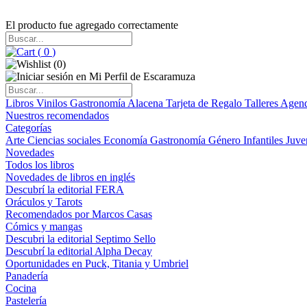
El producto fue agregado correctamente
(
0
)
(
0
)
Libros
Vinilos
Gastronomía
Alacena
Tarjeta de Regalo
Talleres
Agen
Nuestros recomendados
Categorías
Arte
Ciencias sociales
Economía
Gastronomía
Género
Infantiles
Juve
Novedades
Todos los libros
Novedades de libros en inglés
Descubrí la editorial FERA
Oráculos y Tarots
Recomendados por Marcos Casas
Cómics y mangas
Descubri la editorial Septimo Sello
Descubrí la editorial Alpha Decay
Oportunidades en Puck, Titania y Umbriel
Panadería
Cocina
Pastelería