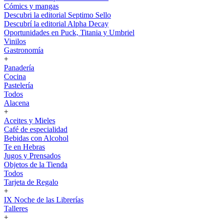
Cómics y mangas
Descubri la editorial Septimo Sello
Descubrí la editorial Alpha Decay
Oportunidades en Puck, Titania y Umbriel
Vinilos
Gastronomía
+
Panadería
Cocina
Pastelería
Todos
Alacena
+
Aceites y Mieles
Café de especialidad
Bebidas con Alcohol
Te en Hebras
Jugos y Prensados
Objetos de la Tienda
Todos
Tarjeta de Regalo
+
IX Noche de las Librerías
Talleres
+