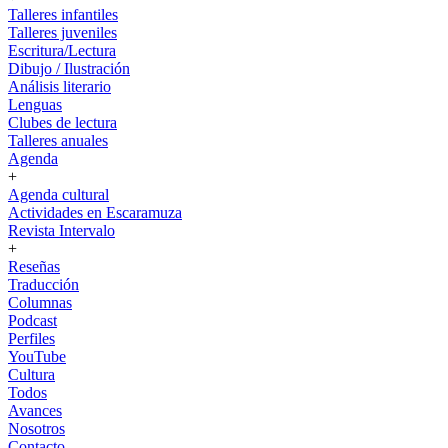
Talleres infantiles
Talleres juveniles
Escritura/Lectura
Dibujo / Ilustración
Análisis literario
Lenguas
Clubes de lectura
Talleres anuales
Agenda
+
Agenda cultural
Actividades en Escaramuza
Revista Intervalo
+
Reseñas
Traducción
Columnas
Podcast
Perfiles
YouTube
Cultura
Todos
Avances
Nosotros
Contacto