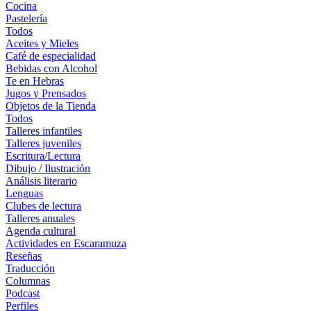
Cocina
Pastelería
Todos
Aceites y Mieles
Café de especialidad
Bebidas con Alcohol
Te en Hebras
Jugos y Prensados
Objetos de la Tienda
Todos
Talleres infantiles
Talleres juveniles
Escritura/Lectura
Dibujo / Ilustración
Análisis literario
Lenguas
Clubes de lectura
Talleres anuales
Agenda cultural
Actividades en Escaramuza
Reseñas
Traducción
Columnas
Podcast
Perfiles