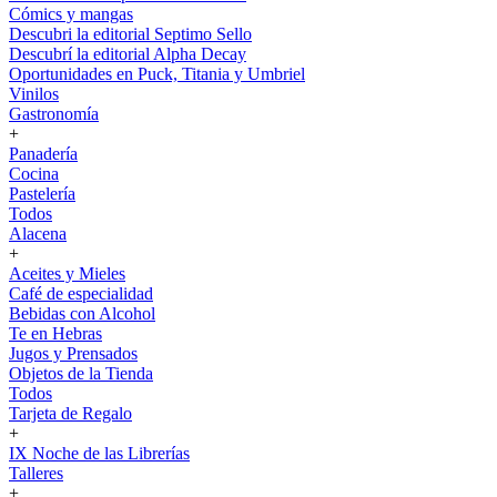
Cómics y mangas
Descubri la editorial Septimo Sello
Descubrí la editorial Alpha Decay
Oportunidades en Puck, Titania y Umbriel
Vinilos
Gastronomía
+
Panadería
Cocina
Pastelería
Todos
Alacena
+
Aceites y Mieles
Café de especialidad
Bebidas con Alcohol
Te en Hebras
Jugos y Prensados
Objetos de la Tienda
Todos
Tarjeta de Regalo
+
IX Noche de las Librerías
Talleres
+