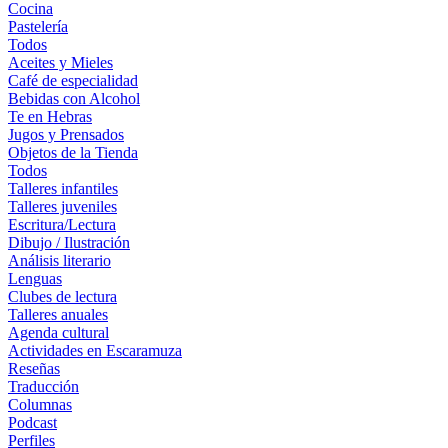
Cocina
Pastelería
Todos
Aceites y Mieles
Café de especialidad
Bebidas con Alcohol
Te en Hebras
Jugos y Prensados
Objetos de la Tienda
Todos
Talleres infantiles
Talleres juveniles
Escritura/Lectura
Dibujo / Ilustración
Análisis literario
Lenguas
Clubes de lectura
Talleres anuales
Agenda cultural
Actividades en Escaramuza
Reseñas
Traducción
Columnas
Podcast
Perfiles