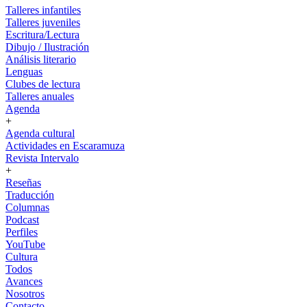
Talleres infantiles
Talleres juveniles
Escritura/Lectura
Dibujo / Ilustración
Análisis literario
Lenguas
Clubes de lectura
Talleres anuales
Agenda
+
Agenda cultural
Actividades en Escaramuza
Revista Intervalo
+
Reseñas
Traducción
Columnas
Podcast
Perfiles
YouTube
Cultura
Todos
Avances
Nosotros
Contacto